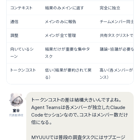
コンテキスト
結果のみメインに返す
完全に独立
通信
メインのみに報告
チームメンバー同士が
調整
メインが全て管理
共有タスクリストで自
向いているシ
結果だけが重要な集中タ
議論・協議が必要な複
ーン
スク
トークンコスト
低い（結果が要約されて戻
高い（各メンバーが独
る）
ンス）
トークンコストの差は結構大きいんですよね。
Agent Teamsは各メンバーが独立したClaude
室谷
Codeセッションなので、コストはメンバー数だけ
代表取締役
倍になる。
MYUUUでは普段の調査タスクにはサブエージ