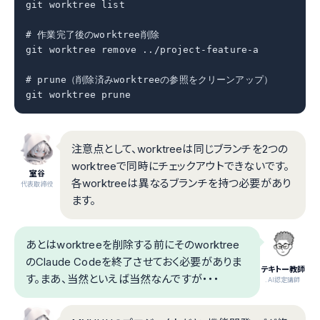
git worktree list

# 作業完了後のworktree削除

git worktree remove ../project-feature-a

# prune（削除済みworktreeの参照をクリーンアップ）

git worktree prune
注意点として、worktreeは同じブランチを2つの
worktreeで同時にチェックアウトできないです。
室谷
各worktreeは異なるブランチを持つ必要があり
代表取締役
ます。
あとはworktreeを削除する前にそのworktree
のClaude Codeを終了させておく必要がありま
テキトー教師
す。まあ、当然といえば当然なんですが・・・
.AI認定講師