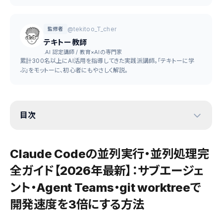
@tekitoo_T_cher
監修者
テキトー教師
.AI 認定講師 / 教育×AIの専門家
累計300名以上にAI活用を指導してきた実践派講師。「テキトーに学
ぶ」をモットーに、初心者にもやさしく解説。
目次
Claude Codeの並列実行・並列処理完
全ガイド【2026年最新】：サブエージェ
ント・Agent Teams・git worktreeで
開発速度を3倍にする方法