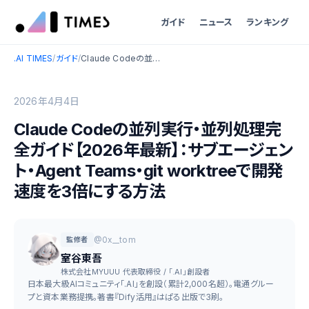
ガイド
ニュース
ランキング
.AI TIMES
/
ガイド
/
Claude Codeの並列実行・並列処理完全ガイド【2026年最新】：サブエージェント・Agent Teams・git worktreeで開発速度を3倍にする方法
2026年4月4日
Claude Codeの並列実行・並列処理完
全ガイド【2026年最新】：サブエージェン
ト・Agent Teams・git worktreeで開発
速度を3倍にする方法
@0x__tom
監修者
室谷東吾
株式会社MYUUU 代表取締役 / 「.AI」創設者
日本最大級AIコミュニティ「.AI」を創設（累計2,000名超）。電通グルー
プと資本業務提携。著書『Dify活用』はぱる出版で3刷。