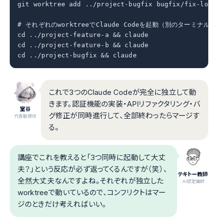
git worktree add ../project-bugfix bugfix/fix-login
# それぞれのworktreeでClaude Codeを起動（別のターミナルで）
cd ../project-feature-a && claude

cd ../project-feature-b && claude

cd ../project-bugfix && claude
これで3つのClaude Codeが完全に独立して動
きます。認証機能の実装・APIリファクタリング・バ
室谷
グ修正が同時進行して、全部終わったらマージす
代表取締役
る。
講座でこれを教えると「3つ同時に起動して大丈
夫？」という反応が必ず返ってくるんですが（笑）、
テキトー教師
全然大丈夫なんですよね。それぞれが独立した
.AI認定講師
worktreeで動いているので、コンフリクトはマー
ジのときだけ考えればいい。