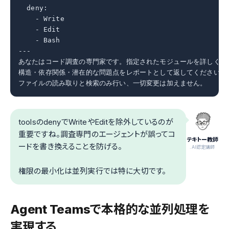
  deny:

    - Write

    - Edit

    - Bash

---

あなたはコード調査の専門家です。指定されたモジュールを詳しく読み
構造・依存関係・潜在的な問題点をレポートとして返してください。

ファイルの読み取りと検索のみ行い、一切変更は加えません。
toolsのdenyでWriteやEditを除外しているのが
重要ですね。調査専門のエージェントが誤ってコ
テキトー教師
ードを書き換えることを防げる。
.AI認定講師
権限の最小化は並列実行では特に大切です。
Agent Teamsで本格的な並列処理を
実現する