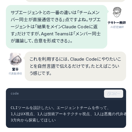
サブエージェントとの一番の違いは「チームメン
バー同士が直接通信できる」点ですよね。サブエ
テキトー教師
ージェントは「結果をメインClaude Codeに返
.AI認定講師
す」だけですが、Agent Teamsは「メンバー同士
が議論して、合意を形成できる」。
これを利用するには、Claude Codeにやりたいこ
とを自然言語で伝えるだけです。たとえばこうい
室谷
う感じです。
代表取締役
code
コピー
CLIツールを設計したい。エージェントチームを作って、

1人はUX視点、1人は技術アーキテクチャ視点、1人は悪魔の代弁者で

3方向から探索してほしい