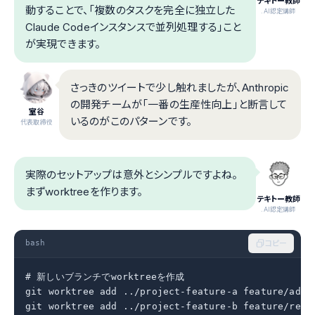
テキトー教師
動することで、「複数のタスクを完全に独立した
.AI認定講師
Claude Codeインスタンスで並列処理する」こと
が実現できます。
さっきのツイートで少し触れましたが、Anthropic
の開発チームが「一番の生産性向上」と断言して
室谷
いるのがこのパターンです。
代表取締役
実際のセットアップは意外とシンプルですよね。
まずworktreeを作ります。
テキトー教師
.AI認定講師
bash
コピー
# 新しいブランチでworktreeを作成

git worktree add ../project-feature-a feature/add-a
git worktree add ../project-feature-b feature/refac