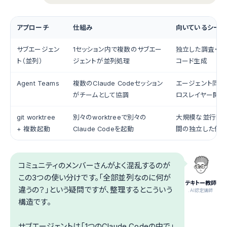
アプローチ
仕組み
向いているシーン
サブエージェン
1セッション内で複数のサブエー
独立した調査・テ
ト（並列）
ジェントが並列処理
コード生成
Agent Teams
複数のClaude Codeセッション
エージェント同士
がチームとして協調
ロスレイヤー開発
git worktree
別々のworktreeで別々の
大規模な並行開発
+ 複数起動
Claude Codeを起動
間の独立した作
コミュニティのメンバーさんがよく混乱するのが
この3つの使い分けです。「全部並列なのに何が
テキトー教師
違うの？」という疑問ですが、整理するとこういう
.AI認定講師
構造です。
サブエージェントは「1つのClaude Codeの中で」