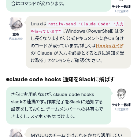
合はコマンドが変わります。
テキトー教師
.AI認定講師
Linuxは
notify-send "Claude Code" "入力
、Windows（PowerShell）は少
を待っています"
室谷
し長くなりますが、公式ドキュメントに各OS向け
代表取締役
のコードが載っています。詳しくは
Hooksガイド
の「Claude が入力を必要とするときに通知を受
け取る」セクションをご確認ください。
claude code hooks 通知をSlackに飛ばす
さらに実用的なのが、claude code hooks
slackの連携です。作業完了をSlackに通知する
テキトー教師
設定をしておくと、チームメンバーへの共有もで
.AI認定講師
きますし、スマホでも気づけます。
MYUUUのチームではこれをかなり活用してい