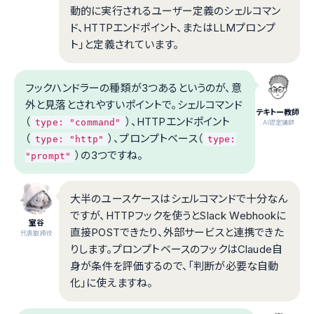
動的に実行されるユーザー定義のシェルコマン
ド、HTTPエンドポイント、またはLLMプロンプ
ト」と定義されています。
フックハンドラーの種類が3つあるというのが、意
外と見落とされやすいポイントで。シェルコマンド
テキトー教師
（
）、HTTPエンドポイント
type: "command"
.AI認定講師
（
）、プロンプトベース（
type: "http"
type:
）の3つですね。
"prompt"
大半のユースケースはシェルコマンドで十分なん
ですが、HTTPフックを使うとSlack Webhookに
室谷
直接POSTできたり、外部サービスと連携できた
代表取締役
りします。プロンプトベースのフックはClaude自
身が条件を評価するので、「判断が必要な自動
化」に使えますね。