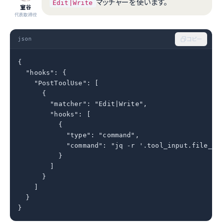
マッチャーを使います。
Edit|Write
室谷
代表取締役
json
コピー
{

  "hooks": {

    "PostToolUse": [

      {

        "matcher": "Edit|Write",

        "hooks": [

          {

            "type": "command",

            "command": "jq -r '.tool_input.file_pat
          }

        ]

      }

    ]

  }

}