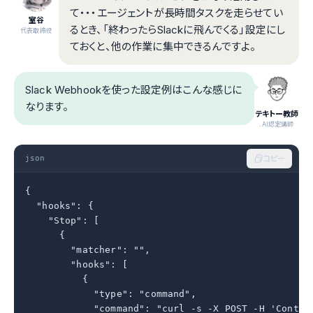
て・・・エージェントが長時間タスクを走らせてい
室谷
るとき、「終わったらSlackに飛んでくる」設定にし
代表取締役
ておくと、他の作業に集中できるんですよ。
Slack Webhookを使った設定例はこんな感じに
なります。
テキトー教師
.AI認定講師
json
コピー
{

  "hooks": {

    "Stop": [

      {

        "matcher": "",

        "hooks": [

          {

            "type": "command",

            "command": "curl -s -X POST -H 'Cont