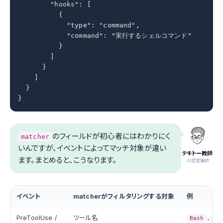
        "hooks": [

          {

            "type": "command",

            "command": "実行するシェルコマンド"

          }

        ]

      }

    ]

  }

}
のフィールドが初心者にはわかりにく
matcher
いんですが、イベントによってマッチ対象が違い
テキトー教師
ます。まとめると、こうなります。
.AI認定講師
イベント
matcherがフィルタリングする対象
例
PreToolUse /
ツール名
、
Bash
Ed