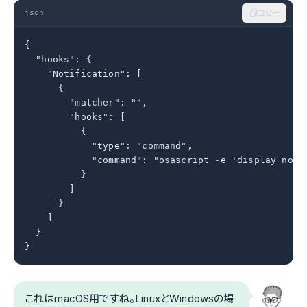
json
コピー
{

  "hooks": {

    "Notification": [

      {

        "matcher": "",

        "hooks": [

          {

            "type": "command",

            "command": "osascript -e 'display n
          }

        ]

      }

    ]

  }

}
これはmacOS用ですね。LinuxとWindowsの場