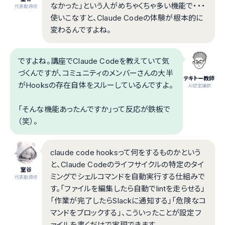
なかった」という人がめちゃくちゃ多い機能で・・・
代表取締役
使いこなすと、Claude Codeの体験が根本的に
変わるんですよね。
ですよね。講座でClaude Codeを教えていて気
づくんですが、コミュニティのメンバーさんの大半
テキトー教師
がHooksの存在自体をスルーしているんですよ。
.AI認定講師
「そんな機能あったんですか」って反応が鉄板で
（笑）。
claude code hooksって何をするものかという
と、Claude Codeのライフサイクルの特定のタイ
室谷
ミングでシェルコマンドを自動実行する仕組みで
代表取締役
す。「ファイルを編集したら自動でlintを走らせる」
「作業が完了したらSlackに通知する」「危険なコ
マンドをブロックする」、こういったことが設定フ
ァイルを書くだけで実現できます。