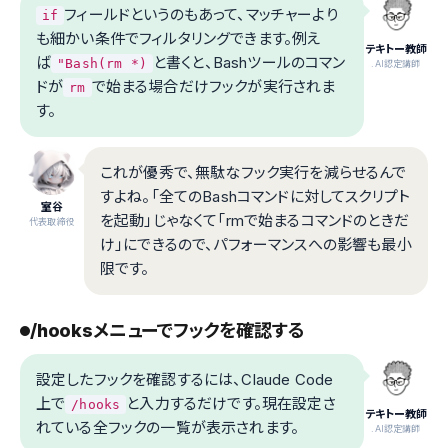
フィールドというのもあって、マッチャーより
if
も細かい条件でフィルタリングできます。例え
テキトー教師
ば
と書くと、Bashツールのコマン
"Bash(rm *)
.AI認定講師
ドが
で始まる場合だけフックが実行されま
rm
す。
これが優秀で、無駄なフック実行を減らせるんで
すよね。「全てのBashコマンドに対してスクリプト
室谷
を起動」じゃなくて「rmで始まるコマンドのときだ
代表取締役
け」にできるので、パフォーマンスへの影響も最小
限です。
/hooksメニューでフックを確認する
設定したフックを確認するには、Claude Code
上で
と入力するだけです。現在設定さ
/hooks
テキトー教師
れている全フックの一覧が表示されます。
.AI認定講師