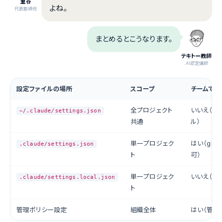
室谷
よね。
代表取締役
まとめるとこうなります。
テキトー教師
.AI認定講師
設定ファイルの場所
スコープ
チームで共
全プロジェクト
いいえ（マ
~/.claude/settings.json
共通
ル）
単一プロジェク
はい（git
.claude/settings.json
ト
可）
単一プロジェク
いいえ（giti
.claude/settings.local.json
ト
管理ポリシー設定
組織全体
はい（管理