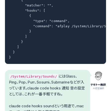
      {

        "matcher": "",

        "hooks": [

          {

            "type": "command",

            "command": "afplay /System/Library/Soun
          }

        ]

      }

    ]

  }

}
にはGlass、
/System/Library/Sounds/
Ping、Pop、Purr、Sosumi、Submarineなどが入
テキトー教師
っています。claude code hooks 通知 音の設定
.AI認定講師
としては、これが一番手軽ですね。
claude code hooks soundという用途で、mac