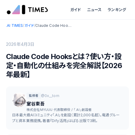
ガイド
ニュース
ランキング
.AI TIMES
/
ガイド
/
Claude Code Hooksとは？使い方・設定・自動化の仕組みを完全解説【2026年最新】
2026年4月3日
Claude Code Hooksとは？使い方・設
定・自動化の仕組みを完全解説【2026
年最新】
@0x__tom
監修者
室谷東吾
株式会社MYUUU 代表取締役 / 「.AI」創設者
日本最大級AIコミュニティ「.AI」を創設（累計2,000名超）。電通グルー
プと資本業務提携。著書『Dify活用』はぱる出版で3刷。