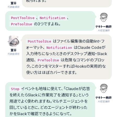
絞られます。
室谷
代表取締役
、
、
PostToolUse
Notification
の3つですよね。
PreToolUse
テキトー教師
.AI認定講師
はファイル編集後の自動lint・フ
PostToolUse
ォーマット、
はClaude Codeが
Notification
室谷
入力待ちになったときのデスクトップ通知・Slack
代表取締役
通知、
は危険なコマンドのブロッ
PreToolUse
ク。この3つをマスターすればHooksの実用的な
使い方はほぼカバーできます。
イベントも地味に使えて、「Claudeが応答
Stop
を終えたらSlackに作業完了を通知する」という
テキトー教師
用途でよく使われますね。マルチエージェントを
.AI認定講師
回しているときに、どのエージェントが終わった
かをSlackで確認できるようになって。