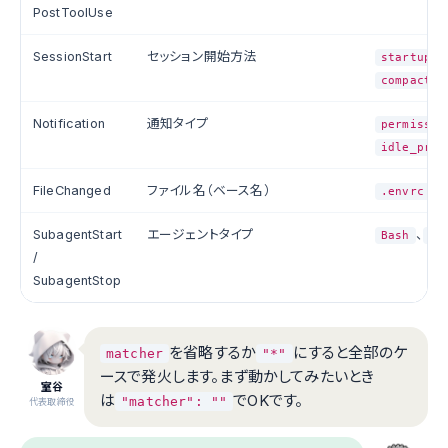
PostToolUse
SessionStart
セッション開始方法
、
startup
compact
Notification
通知タイプ
permissio
idle_prom
FileChanged
ファイル名（ベース名）
、
.envrc
SubagentStart
エージェントタイプ
、
Bash
Ex
/
SubagentStop
を省略するか
にすると全部のケ
matcher
"*"
ースで発火します。まず動かしてみたいとき
室谷
は
でOKです。
"matcher": ""
代表取締役