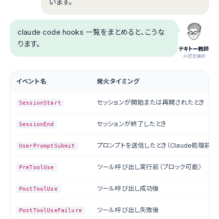
います。
claude code hooks 一覧をまとめると、こうな
ります。
テキトー教師
.AI認定講師
イベント名
発火タイミング
セッションが開始または再開されたとき
SessionStart
セッションが終了したとき
SessionEnd
プロンプトを送信したとき（Claude処理前）
UserPromptSubmit
ツール呼び出し実行前（ブロック可能）
PreToolUse
ツール呼び出し成功後
PostToolUse
ツール呼び出し失敗後
PostToolUseFailure