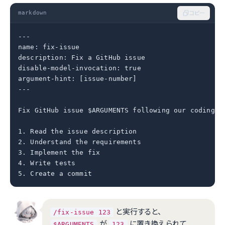
markdown
コピー
---

name: fix-issue

description: Fix a GitHub issue

disable-model-invocation: true

argument-hint: [issue-number]

---

Fix GitHub issue $ARGUMENTS following our coding st
1. Read the issue description

2. Understand the requirements

3. Implement the fix

4. Write tests

5. Create a commit
と実行すると、
/fix-issue 123
が
に置き換えられて
$ARGUMENTS
123