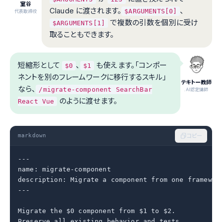
室谷
Claude に渡されます。
、
$ARGUMENTS[0]
代表取締役
で複数の引数を個別に受け
$ARGUMENTS[1]
取ることもできます。
短縮形として
、
も使えます。「コンポー
$0
$1
ネントを別のフレームワークに移行するスキル」
テキトー教師
なら、
/migrate-component SearchBar
.AI認定講師
のように渡せます。
React Vue
markdown
コピー
---

name: migrate-component

description: Migrate a component from one framework
---

Migrate the $0 component from $1 to $2.

Preserve all existing behavior and tests.