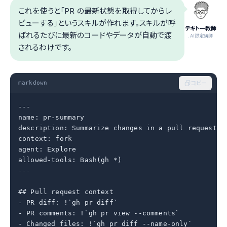
これを使うと「PR の最新状態を取得してからレ
ビューする」というスキルが作れます。スキルが呼
テキトー教師
ばれるたびに最新のコードやデータが自動で渡
.AI認定講師
されるわけです。
markdown
コピー
---

name: pr-summary

description: Summarize changes in a pull request

context: fork

agent: Explore

allowed-tools: Bash(gh *)

---

## Pull request context

- PR diff: !`gh pr diff`

- PR comments: !`gh pr view --comments`

- Changed files: !`gh pr diff --name-only`
