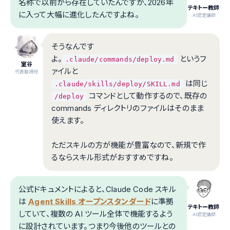
名称で以前から存在していたんですが、2026年
テキトー教師
に入って大幅に進化したんですよね。
.AI認定講師
そうなんです
よ。
というフ
.claude/commands/deploy.md
室谷
ァイルと
代表取締役
は同じ
.claude/skills/deploy/SKILL.md
コマンドとして動作するので、既存の
/deploy
commands ディレクトリのファイルはそのまま
使えます。
ただスキルの方が機能が豊富なので、新規で作
るならスキル形式がおすすめですね。
公式ドキュメントによると、Claude Code スキル
は
Agent Skills オープンスタンダード
に準拠
テキトー教師
していて、複数の AI ツール全体で機能するよう
.AI認定講師
に設計されています。つまり今後他のツールとの