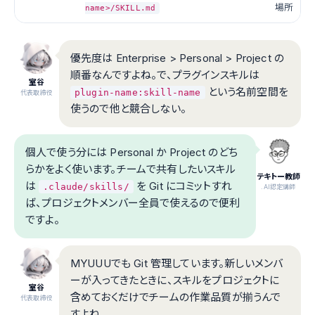
場所
name>/SKILL.md
優先度は Enterprise > Personal > Project の
順番なんですよね。で、プラグインスキルは
室谷
という名前空間を
plugin-name:skill-name
代表取締役
使うので他と競合しない。
個人で使う分には Personal か Project のどち
らかをよく使います。チームで共有したいスキル
テキトー教師
は
を Git にコミットすれ
.claude/skills/
.AI認定講師
ば、プロジェクトメンバー全員で使えるので便利
ですよ。
MYUUUでも Git 管理しています。新しいメンバ
ーが入ってきたときに、スキルをプロジェクトに
室谷
含めておくだけでチームの作業品質が揃うんで
代表取締役
すよね。