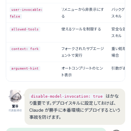
`/メニューから非表示にす
バックグラ
user-invocable:
る
スキル
false
使えるツールを制限する
安全な読み
allowed-tools
スキル
フォークされたサブエージ
重い処理を
context: fork
ェントで実行
場合
オートコンプリートのヒン
引数がある
argument-hint
ト表示
はかな
disable-model-invocation: true
り重要です。デプロイスキルに設定しておけば、
室谷
Claude が勝手に本番環境にデプロイするという
代表取締役
事故を防げます。