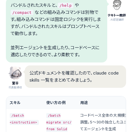
バンドルされたスキルと、
や
/help
などの組み込みコマンドは別物で
/compact
テキトー教師
す。組み込みコマンドは固定ロジックを実行しま
.AI認定講師
すが、バンドルされたスキルはプロンプトベース
で動作します。
並列エージェントを生成したり、コードベースに
適応したりできるので、より柔軟です。
公式ドキュメントを確認したので、claude code
skills 一覧をまとめてみましょう。
室谷
代表取締役
スキル
使い方の例
用途
コードベース全体の大規模変
/batch
/batch
調整。5〜30の独立したユニッ
<instruction>
migrate src/
てエージェントを生成
from Solid