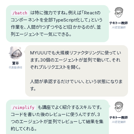
は特に強力ですね。例えば「Reactの
/batch
コンポーネントを全部TypeScript化して」という
テキトー教師
作業を、人間が1つずつやると1日かかるのが、並
.AI認定講師
列エージェントで一気にできる。
MYUUUでも大規模リファクタリングに使ってい
ます。30個のエージェントが並列で動いて、それ
室谷
ぞれプルリクエストを開く。
代表取締役
人間が承認するだけでいい、という状態になりま
す。
も講座でよく紹介するスキルです。
/simplify
コードを書いた後のレビューに使うんですが、3
テキトー教師
つのエージェントが並列でレビューして結果を集
.AI認定講師
約してくれる。