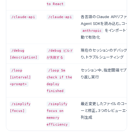
to React
各言語のClaude APIリファレ
/claude-api
/claude-api
Agent SDKを読み込む。コー
をインポートす
anthropic
動で有効化
現在のセッションのデバッグロ
/debug
/debug ビルド
り、トラブルシューティング
[description]
が失敗する
セッション中、指定間隔でプロ
/loop
/loop 5m
り返し実行
[interval]
check if the
<prompt>
deploy
finished
最近変更したファイルのコード
/simplify
/simplify
ーと修正。3つのレビューエー
[focus]
focus on
列生成
memory
efficiency