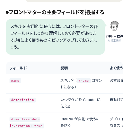
フロントマターの主要フィールドを把握する
スキルを実用的に使うには、フロントマターの各
フィールドをしっかり理解しておく必要がありま
テキトー教師
す。特によく使うものをピックアップしておきまし
.AI認定講師
ょう。
フィールド
説明
よく使うシ
スキル名（
コマン
必ず設定
name
/name
ドになる）
いつ使うかを Claude に
自動呼び出
description
伝える
Claude が自動で使うの
デプロイ等
disable-model-
を防ぐ
あるスキル
invocation: true