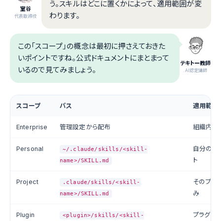
う。スキルはどこに置くかによって、適用範囲が変
室谷
わります。
代表取締役
この「スコープ」の概念は最初に押さえておきた
いポイントですね。公式ドキュメントにまとまって
テキトー教師
いるので見てみましょう。
.AI認定講師
スコープ
パス
適用範囲
Enterprise
管理設定から配布
組織内の
Personal
自分の全
~/.claude/skills/<skill-
ト
name>/SKILL.md
Project
そのプロ
.claude/skills/<skill-
み
name>/SKILL.md
Plugin
プラグイ
<plugin>/skills/<skill-