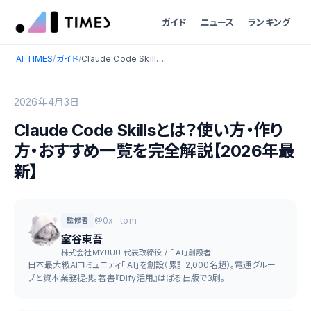
ガイド
ニュース
ランキング
.AI TIMES
/
ガイド
/
Claude Code Skillsとは？使い方・作り方・おすすめ一覧を完全解説【2026年最新】
2026年4月3日
Claude Code Skillsとは？使い方・作り
方・おすすめ一覧を完全解説【2026年最
新】
@0x__tom
監修者
室谷東吾
株式会社MYUUU 代表取締役 / 「.AI」創設者
日本最大級AIコミュニティ「.AI」を創設（累計2,000名超）。電通グルー
プと資本業務提携。著書『Dify活用』はぱる出版で3刷。