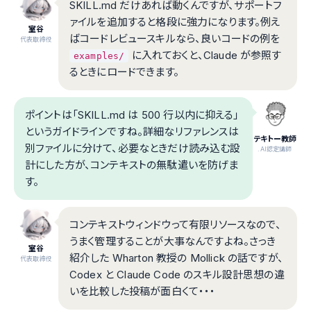
SKILL.md だけあれば動くんですが、サポートフ
ァイルを追加すると格段に強力になります。例え
室谷
ばコードレビュースキルなら、良いコードの例を
代表取締役
に入れておくと、Claude が参照す
examples/
るときにロードできます。
ポイントは「SKILL.md は 500 行以内に抑える」
というガイドラインですね。詳細なリファレンスは
テキトー教師
別ファイルに分けて、必要なときだけ読み込む設
.AI認定講師
計にした方が、コンテキストの無駄遣いを防げま
す。
コンテキストウィンドウって有限リソースなので、
うまく管理することが大事なんですよね。さっき
室谷
紹介した Wharton 教授の Mollick の話ですが、
代表取締役
Codex と Claude Code のスキル設計思想の違
いを比較した投稿が面白くて・・・