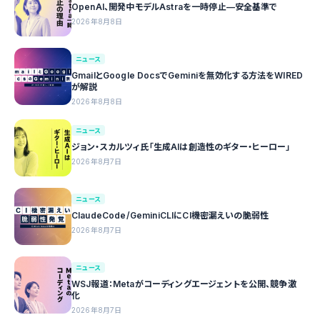
OpenAI、開発中モデルAstraを一時停止—安全基準で
2026年8月8日
ニュース
GmailとGoogle DocsでGeminiを無効化する方法をWIRED
が解説
2026年8月8日
ニュース
ジョン・スカルツィ氏「生成AIは創造性のギター・ヒーロー」
2026年8月7日
ニュース
ClaudeCode/GeminiCLIにCI機密漏えいの脆弱性
2026年8月7日
ニュース
WSJ報道：Metaがコーディングエージェントを公開、競争激
化
2026年8月7日