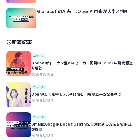
MicrosoftのAI売上、OpenAI由来が大半と判明
新着記事
ニュース
OpenAIがドーナツ型AIスピーカー開発中？2027年発売報道
を解説
2026年8月8日
ニュース
OpenAI、開発中モデルAstraを一時停止—安全基準で
2026年8月8日
ニュース
GmailとGoogle DocsでGeminiを無効化する方法をWIRED
が解説
2026年8月8日