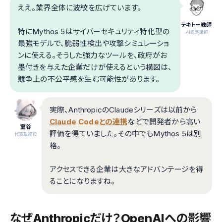
ええ。業界全体に波紋を広げています。
テキトー教師
特にMythos 5はサイバーセキュリティ特化型の
.AI認定講師
最強モデルで、脆弱性検出や攻撃シミュレーショ
ンに使える。そうした強力なツールを、政府がお
墨付きを与えた企業だけが使えるという構図は、
競争上の不公平感を生む可能性があります。
実際、AnthropicのClaudeシリーズは以前から
Claude Codeとの連携
などで開発者から高い
室谷
評価を得ていました。その中でもMythos 5は別
代表取締役
格。
アクセスできる企業は大きなアドバンテージを得
ることになりますね。
なぜAnthropicだけ？OpenAIへの影響