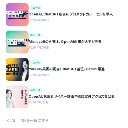
ニュース
OpenAI、ChatGPT広告にプロダクトカルーセルを導入
2026年8月6日
ニュース
MicrosoftのAI売上、OpenAI由来が大半と判明
2026年8月6日
ニュース
YouGov英国AI調査：ChatGPT首位、Gemini躍進
2026年8月6日
ニュース
OpenAI、第三者サイバー評価中の想定外アクセスを公表
2026年8月5日
.AI TIMES一覧に戻る