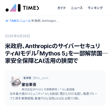
ガイド
ニュース
ランキング
.AI TIMES
/
ニュース
/
米政府、AnthropicのサイバーセキュリティAIモデル「Mythos 5」を一部解禁――国家安全保障とAI活用の狭間で
2026年6月28日
米政府、Anthropicのサイバーセキュリ
ティAIモデル「Mythos 5」を一部解禁――国
家安全保障とAI活用の狭間で
@0x__tom
監修者
室谷東吾
株式会社MYUUU 代表取締役 / 「.AI」創設者
日本最大級AIコミュニティ「.AI」を創設（累計2,000名超）。電通グルー
プと資本業務提携。著書『Dify活用』はぱる出版で3刷。