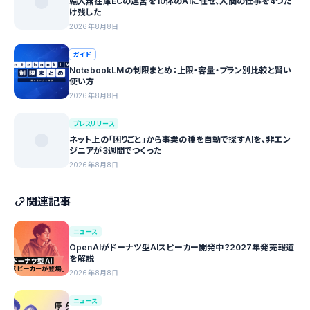
輸入無在庫ECの運営を10体のAIに任せ、人間の仕事を4つだ
け残した
2026年8月8日
ガイド
NotebookLMの制限まとめ：上限・容量・プラン別比較と賢い
使い方
2026年8月8日
プレスリリース
ネット上の「困りごと」から事業の種を自動で探すAIを、非エン
ジニアが3週間でつくった
2026年8月8日
関連記事
ニュース
OpenAIがドーナツ型AIスピーカー開発中？2027年発売報道
を解説
2026年8月8日
ニュース