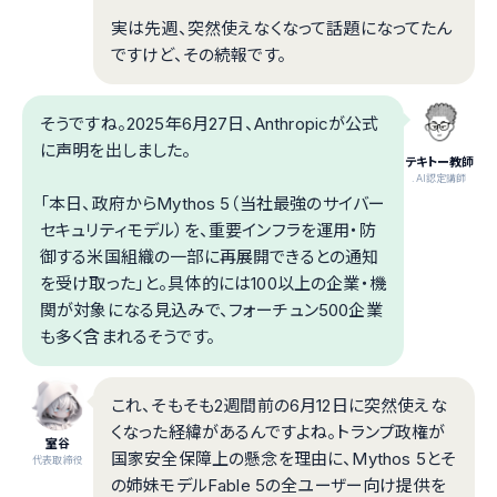
実は先週、突然使えなくなって話題になってたん
ですけど、その続報です。
そうですね。2025年6月27日、Anthropicが公式
に声明を出しました。
テキトー教師
.AI認定講師
「本日、政府からMythos 5（当社最強のサイバー
セキュリティモデル）を、重要インフラを運用・防
御する米国組織の一部に再展開できるとの通知
を受け取った」と。具体的には100以上の企業・機
関が対象になる見込みで、フォーチュン500企業
も多く含まれるそうです。
これ、そもそも2週間前の6月12日に突然使えな
くなった経緯があるんですよね。トランプ政権が
室谷
国家安全保障上の懸念を理由に、Mythos 5とそ
代表取締役
の姉妹モデルFable 5の全ユーザー向け提供を