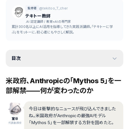
@tekitoo_T_cher
監修者
テキトー教師
.AI 認定講師 / 教育×AIの専門家
累計300名以上にAI活用を指導してきた実践派講師。「テキトーに学
ぶ」をモットーに、初心者にもやさしく解説。
目次
米政府、Anthropicの「Mythos 5」を一
部解禁——何が変わったのか
今日は衝撃的なニュースが飛び込んできました
ね。米国政府がAnthropicの最強AIモデル
室谷
「Mythos 5」を一部解禁する方針を固めたと。
代表取締役