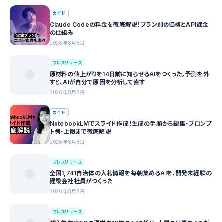
ガイド
Claude Codeの料金を徹底解説！プラン別の価格とAPI課金
の仕組み
2026年8月8日
プレスリリース
原材料の値上がりを14日前に知らせるAIをつくった。予測を外
すと、AIが自分で原因を分析して直す
2026年8月8日
ガイド
NotebookLMでスライド作成！生成の手順から編集・プロンプ
ト例・上限まで徹底解説
2026年8月8日
プレスリリース
全国1,741自治体の入札情報を毎朝集めるAIを、開発未経験の
建設会社社員がつくった
2026年8月8日
プレスリリース