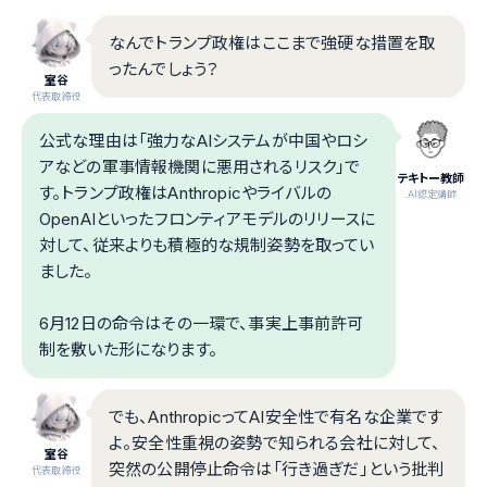
なんでトランプ政権はここまで強硬な措置を取
ったんでしょう？
室谷
代表取締役
公式な理由は「強力なAIシステムが中国やロシ
アなどの軍事情報機関に悪用されるリスク」で
テキトー教師
す。トランプ政権はAnthropicやライバルの
.AI認定講師
OpenAIといったフロンティアモデルのリリースに
対して、従来よりも積極的な規制姿勢を取ってい
ました。
6月12日の命令はその一環で、事実上事前許可
制を敷いた形になります。
でも、AnthropicってAI安全性で有名な企業です
よ。安全性重視の姿勢で知られる会社に対して、
室谷
突然の公開停止命令は「行き過ぎだ」という批判
代表取締役