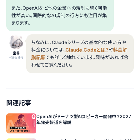
また、OpenAIなど他の企業への規制も続く可能
性が高い。国際的なAI規制の行方にも注目が集
まります。
ちなみに、Claudeシリーズの基本的な使い方や
料金については、
Claude Codeとは？
や
料金解
室谷
説記事
でも詳しく触れています。興味があれば合
代表取締役
わせてご覧ください。
関連記事
OpenAIがドーナツ型AIスピーカー開発中？2027
年発売報道を解説