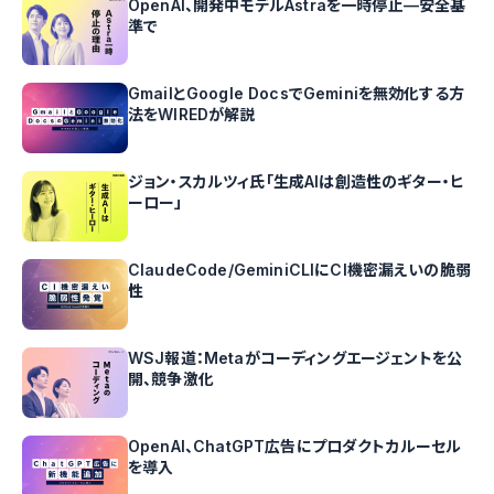
OpenAI、開発中モデルAstraを一時停止—安全基
準で
GmailとGoogle DocsでGeminiを無効化する方
法をWIREDが解説
ジョン・スカルツィ氏「生成AIは創造性のギター・ヒ
ーロー」
ClaudeCode/GeminiCLIにCI機密漏えいの脆弱
性
WSJ報道：Metaがコーディングエージェントを公
開、競争激化
OpenAI、ChatGPT広告にプロダクトカルーセル
を導入