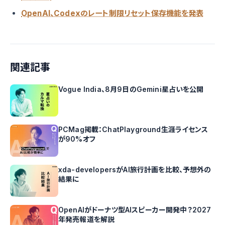
OpenAI、Codexのレート制限リセット保存機能を発表
関連記事
Vogue India、8月9日のGemini星占いを公開
PCMag掲載：ChatPlayground生涯ライセンス
が90%オフ
xda-developersがAI旅行計画を比較、予想外の
結果に
OpenAIがドーナツ型AIスピーカー開発中？2027
年発売報道を解説