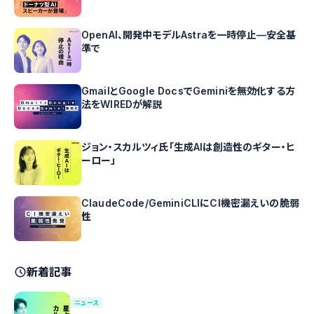
OpenAI、開発中モデルAstraを一時停止—安全基
準で
GmailとGoogle DocsでGeminiを無効化する方
法をWIREDが解説
ジョン・スカルツィ氏「生成AIは創造性のギター・ヒ
ーロー」
ClaudeCode/GeminiCLIにCI機密漏えいの脆弱
性
新着記事
ニュース