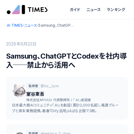
ガイド
ニュース
ランキング
.AI TIMES
/
ニュース
/
Samsung、ChatGPTとCodexを社内導入──禁止から活用へ
2026年6月22日
Samsung、ChatGPTとCodexを社内導
入──禁止から活用へ
@0x__tom
監修者
室谷東吾
株式会社MYUUU 代表取締役 / 「.AI」創設者
日本最大級AIコミュニティ「.AI」を創設（累計2,000名超）。電通グルー
プと資本業務提携。著書『Dify活用』はぱる出版で3刷。
@tekitoo_T_cher
監修者