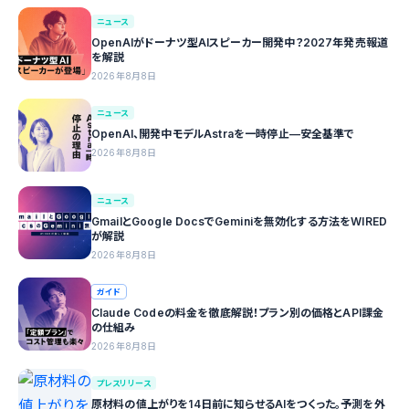
ニュース
OpenAIがドーナツ型AIスピーカー開発中？2027年発売報道
を解説
2026年8月8日
ニュース
OpenAI、開発中モデルAstraを一時停止—安全基準で
2026年8月8日
ニュース
GmailとGoogle DocsでGeminiを無効化する方法をWIRED
が解説
2026年8月8日
ガイド
Claude Codeの料金を徹底解説！プラン別の価格とAPI課金
の仕組み
2026年8月8日
プレスリリース
原材料の値上がりを14日前に知らせるAIをつくった。予測を外