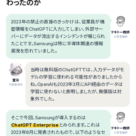
わったのか
2023年の禁止の直接のきっかけは、従業員が機
密情報をChatGPTに入力してしまい、外部サー
テキトー教師
バーにデータが流出するインシデントが報じられ
.AI認定講師
たことです。Samsungは特に半導体関連の情報
漏洩を恐れていました。
当時は無料版のChatGPTでは、入力データがモ
デルの学習に使われる可能性がありましたから
室谷
ね。OpenAIも2023年3月にAPI経由のデータは
代表取締役
学習に使わないと表明しましたが、無償版は対
象外でした。
そこで今回、Samsungが導入するのは
ChatGPT Enterprise
とみられます。これは
テキトー教師
2023年8月に発表されたもので、以下のようなセ
.AI認定講師