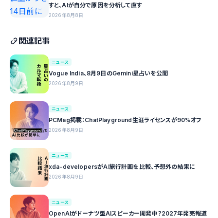
すと、AIが自分で原因を分析して直す
2026年8月8日
関連記事
ニュース
Vogue India、8月9日のGemini星占いを公開
2026年8月9日
ニュース
PCMag掲載：ChatPlayground生涯ライセンスが90%オフ
2026年8月9日
ニュース
xda-developersがAI旅行計画を比較、予想外の結果に
2026年8月9日
ニュース
OpenAIがドーナツ型AIスピーカー開発中？2027年発売報道