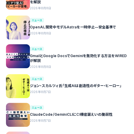
を解説
2026年8月8日
ニュース
OpenAI、開発中モデルAstraを一時停止—安全基準で
2026年8月8日
ニュース
GmailとGoogle DocsでGeminiを無効化する方法をWIRED
が解説
2026年8月8日
ニュース
ジョン・スカルツィ氏「生成AIは創造性のギター・ヒーロー」
2026年8月7日
ニュース
ClaudeCode/GeminiCLIにCI機密漏えいの脆弱性
2026年8月7日