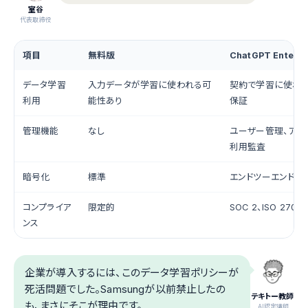
室谷
代表取締役
項目
無料版
ChatGPT Enterpr
データ学習
入力データが学習に使われる可
契約で学習に使わな
利用
能性あり
保証
管理機能
なし
ユーザー管理、アク
利用監査
暗号化
標準
エンドツーエンド暗
コンプライア
限定的
SOC 2、ISO 2700
ンス
企業が導入するには、このデータ学習ポリシーが
死活問題でした。Samsungが以前禁止したの
テキトー教師
も、まさにそこが理由です。
.AI認定講師