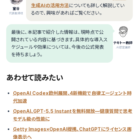
生成AIの活用方法
についても詳しく解説してい
室谷
るので、興味があればご覧ください。
代表取締役
最後に、本記事で紹介した情報は、現時点で公
開されている内容に基づきます。具体的な導入ス
テキトー教師
ケジュールや効果については、今後の公式発表
.AI認定講師
を待ちましょう。
あわせて読みたい
OpenAI Codex欧州展開、4新機能で自律エージェント時
代加速
OpenAI、GPT-5.5 Instantを無料開放—健康質問で思考
モデル級の性能に
Getty Images×OpenAI提携、ChatGPTにライセンス画
像表示へ