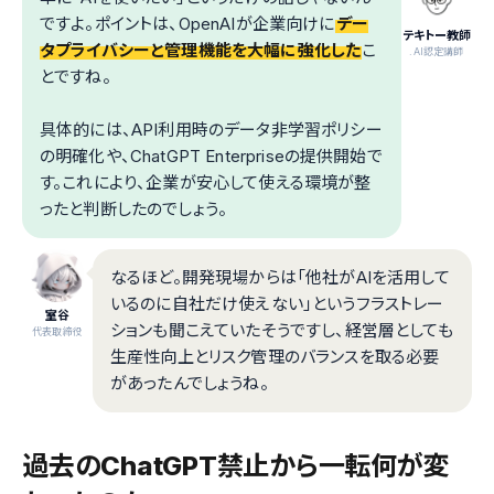
ですよ。ポイントは、OpenAIが企業向けに
デー
テキトー教師
タプライバシーと管理機能を大幅に強化した
こ
.AI認定講師
とですね。
具体的には、API利用時のデータ非学習ポリシー
の明確化や、ChatGPT Enterpriseの提供開始で
す。これにより、企業が安心して使える環境が整
ったと判断したのでしょう。
なるほど。開発現場からは「他社がAIを活用して
いるのに自社だけ使えない」というフラストレー
室谷
ションも聞こえていたそうですし、経営層としても
代表取締役
生産性向上とリスク管理のバランスを取る必要
があったんでしょうね。
過去のChatGPT禁止から一転――何が変