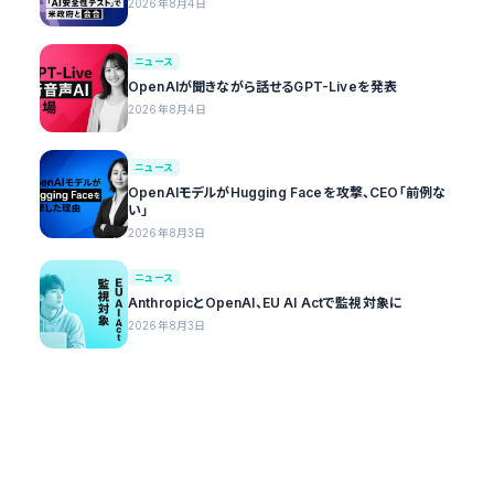
2026年8月4日
ニュース
OpenAIが聞きながら話せるGPT-Liveを発表
2026年8月4日
ニュース
OpenAIモデルがHugging Faceを攻撃、CEO「前例な
い」
2026年8月3日
ニュース
AnthropicとOpenAI、EU AI Actで監視対象に
2026年8月3日