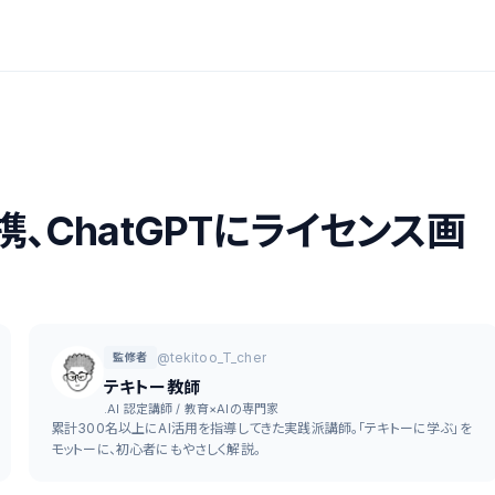
AI提携、ChatGPTにライセンス画
@tekitoo_T_cher
監修者
テキトー教師
.AI 認定講師 / 教育×AIの専門家
累計300名以上にAI活用を指導してきた実践派講師。「テキトーに学ぶ」を
モットーに、初心者にもやさしく解説。