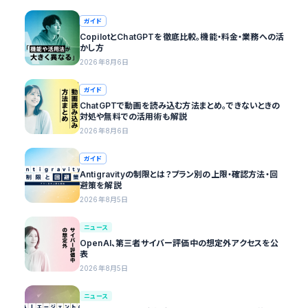
ガイド
CopilotとChatGPTを徹底比較。機能・料金・業務への活
かし方
2026年8月6日
ガイド
ChatGPTで動画を読み込む方法まとめ。できないときの
対処や無料での活用術も解説
2026年8月6日
ガイド
Antigravityの制限とは？プラン別の上限・確認方法・回
避策を解説
2026年8月5日
ニュース
OpenAI、第三者サイバー評価中の想定外アクセスを公
表
2026年8月5日
ニュース