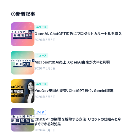
新着記事
ニュース
OpenAI、ChatGPT広告にプロダクトカルーセルを導入
2026年8月6日
ニュース
MicrosoftのAI売上、OpenAI由来が大半と判明
2026年8月6日
ニュース
YouGov英国AI調査：ChatGPT首位、Gemini躍進
2026年8月6日
ガイド
ChatGPTの制限を解除する方法！リセットの仕組みと今
すぐできる対処法
2026年8月6日