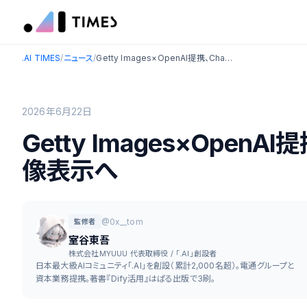
.AI TIMES
/
ニュース
/
Getty Images×OpenAI提携、ChatGPTにライセンス画像表示へ
2026年6月22日
Getty Images×Open
像表示へ
@0x__tom
監修者
室谷東吾
株式会社MYUUU 代表取締役 / 「.AI」創設者
日本最大級AIコミュニティ「.AI」を創設（累計2,000名超）。電通グループと
資本業務提携。著書『Dify活用』はぱる出版で3刷。