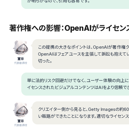
が明らかなので、引用も容易です。
著作権への影響：OpenAIがライセ
この提携の大きなポイントは、OpenAIが著作
OpenAIはフェアユースを主張して訴訟も抱え
室谷
切った。
代表取締役
単に法的リスク回避だけでなく、ユーザー体験の向上にもつな
イセンスされたビジュアルコンテンツはAIをより信頼で
クリエイター側から見ると、Getty Imagesの約
い販路ができたことになります。適切なライセン
室谷
代表取締役