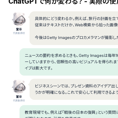
ChatGPTで何が変わる？ - 実際の
具体的にどう変わるか。例えば、旅行の計画を立てる
従来はテキストだけか、Web検索から拾った画像
室谷
代表取締役
今後はGetty Imagesのプロカメラマンが
ニュースの要約を求めるときも、Getty Imagesは毎
ーしていますから、信頼性の高いビジュアルを得られます。[
イブは膨大です。
ビジネスシーンでは、プレゼン資料のアイデア出し
うかが明確になる。これで安心して利用できるよう
室谷
代表取締役
教育現場でも、例えば「戦後の日本の復興」という質問に、歴