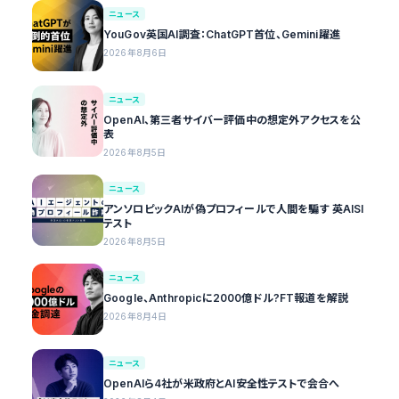
ニュース
YouGov英国AI調査：ChatGPT首位、Gemini躍進
2026年8月6日
ニュース
OpenAI、第三者サイバー評価中の想定外アクセスを公
表
2026年8月5日
ニュース
アンソロピックAIが偽プロフィールで人間を騙す 英AISI
テスト
2026年8月5日
ニュース
Google、Anthropicに2000億ドル?FT報道を解説
2026年8月4日
ニュース
OpenAIら4社が米政府とAI安全性テストで会合へ