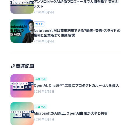
アンソロピックAIが偽プロフィールで人間を騙す 英AISI
テスト
2026年8月5日
ガイド
NotebookLMは商用利用できる？動画・音声・スライドの
権利と企業版まで徹底解説
2026年8月5日
関連記事
ニュース
OpenAI、ChatGPT広告にプロダクトカルーセルを導入
2026年8月6日
ニュース
MicrosoftのAI売上、OpenAI由来が大半と判明
2026年8月6日