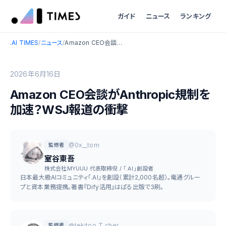
ガイド
ニュース
ランキング
.AI TIMES
/
ニュース
/
Amazon CEO会談がAnthropic規制を加速？WSJ報道の衝撃
2026年6月16日
Amazon CEO会談がAnthropic規制を
加速？WSJ報道の衝撃
@0x__tom
監修者
室谷東吾
株式会社MYUUU 代表取締役 / 「.AI」創設者
日本最大級AIコミュニティ「.AI」を創設（累計2,000名超）。電通グルー
プと資本業務提携。著書『Dify活用』はぱる出版で3刷。
@tekitoo_T_cher
監修者