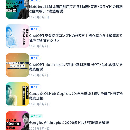
NotebookLMは商用利用できる？動画・音声・スライドの権利
と企業版まで徹底解説
2026年8月5日
ガイド
ChatGPT英会話プロンプトの作り方｜初心者から上級者まで
音声で練習するコツ
2026年8月4日
ガイド
ChatGPT 4o miniとは？料金・無料利用・GPT-4oとの違いを
徹底解説
2026年8月4日
ガイド
CursorとGitHub Copilot、どっちを選ぶ？違いや併用・設定を
徹底比較
2026年8月4日
ニュース
Google、Anthropicに2000億ドル?FT報道を解説
2026年8月4日