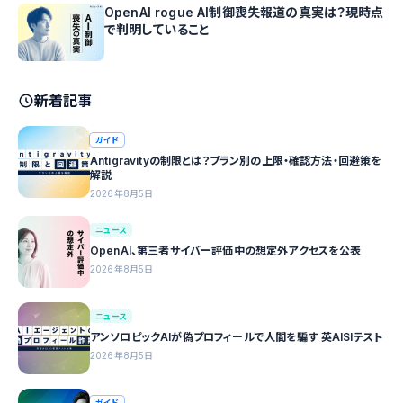
OpenAI rogue AI制御喪失報道の真実は？現時点
で判明していること
新着記事
ガイド
Antigravityの制限とは？プラン別の上限・確認方法・回避策を
解説
2026年8月5日
ニュース
OpenAI、第三者サイバー評価中の想定外アクセスを公表
2026年8月5日
ニュース
アンソロピックAIが偽プロフィールで人間を騙す 英AISIテスト
2026年8月5日
ガイド