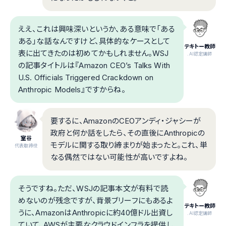
ええ、これは興味深いというか、ある意味で「ある
ある」な話なんですけど、具体的なケースとして
テキトー教師
表に出てきたのは初めてかもしれません。WSJ
.AI認定講師
の記事タイトルは『Amazon CEO’s Talks With
U.S. Officials Triggered Crackdown on
Anthropic Models』ですからね。
要するに、AmazonのCEOアンディ・ジャシーが
政府と何か話をしたら、その直後にAnthropicの
室谷
モデルに関する取り締まりが始まったと。これ、単
代表取締役
なる偶然ではない可能性が高いですよね。
そうですね。ただ、WSJの記事本文が有料で読
めないのが残念ですが、背景ブリーフにもあるよ
テキトー教師
うに、AmazonはAnthropicに約40億ドル出資し
.AI認定講師
ていて、AWSが主要なクラウドインフラを提供し