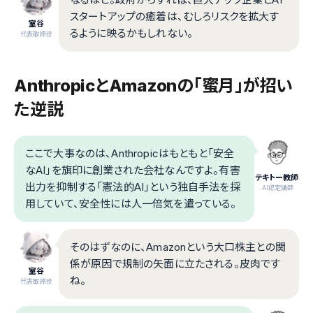
スタートアップの癒着は、むしろリスクを拡大す
室谷
るように映るかもしれない。
代表取締役
AnthropicとAmazonの「蜜月」が招い
た逆説
ここで大事なのは、Anthropicはもともと「安全
なAI」を旗印に創業された会社なんですよ。有害
テキトー教師
出力を抑制する「憲法的AI」という独自手法を採
.AI認定講師
用していて、安全性には人一倍気を遣っている。
そのはずなのに、Amazonという大口株主との関
係が原因で規制の矢面に立たされる。皮肉です
室谷
ね。
代表取締役