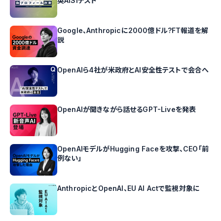
英AISIテスト
Google、Anthropicに2000億ドル?FT報道を解
説
OpenAIら4社が米政府とAI安全性テストで会合へ
OpenAIが聞きながら話せるGPT-Liveを発表
OpenAIモデルがHugging Faceを攻撃、CEO「前
例ない」
AnthropicとOpenAI、EU AI Actで監視対象に