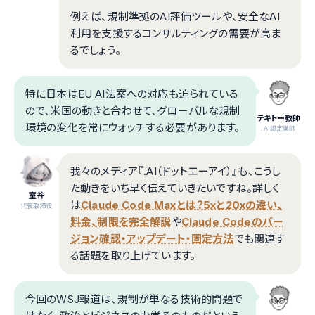
例えば、規制準拠のAI評価ツールや、安全なAI
利用を支援するコンサルティングの需要が高ま
るでしょう。
特に日本はEU AI法案への対応も迫られている
ので、米国の動きと合わせて、グローバルな規制
テキトー教師
環境の変化を常にウォッチする必要があります。
.AI認定講師
我々のメディア『.AI（ドットエーアイ）』も、こうし
た動きをいち早く伝えていきたいですね。詳しく
室谷
は
Claude Code Maxとは？5xと20xの違い、
代表取締役
料金、制限を完全解説
や
Claude Codeのバー
ジョン確認・アップデート・固定方法
でも関連す
る話題を取り上げています。
今回のWSJ報道は、規制が単なる技術的問題で