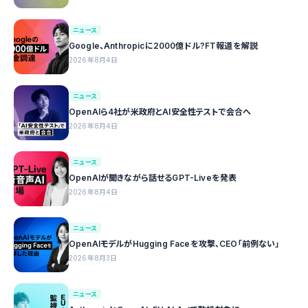
ニュース
Google、Anthropicに2000億ドル?FT報道を解説
2026年8月4日
ニュース
OpenAIら4社が米政府とAI安全性テストで会合へ
2026年8月4日
ニュース
OpenAIが聞きながら話せるGPT-Liveを発表
2026年8月4日
ニュース
OpenAIモデルがHugging Faceを攻撃、CEO「前例ない」
2026年8月3日
ニュース