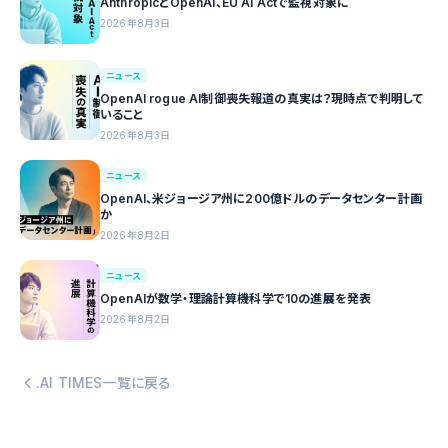
AnthropicとOpenAI、EU AI Actで監視対象に
2026年8月3日
ニュース
OpenAI rogue AI制御喪失報道の真実は？現時点で判明して
いること
2026年8月3日
ニュース
OpenAI、米ジョージア州に200億ドルのデータセンター計画
か
2026年8月2日
ニュース
OpenAIが数学・理論計算機科学で10の進展を発表
2026年8月2日
.AI TIMES一覧に戻る