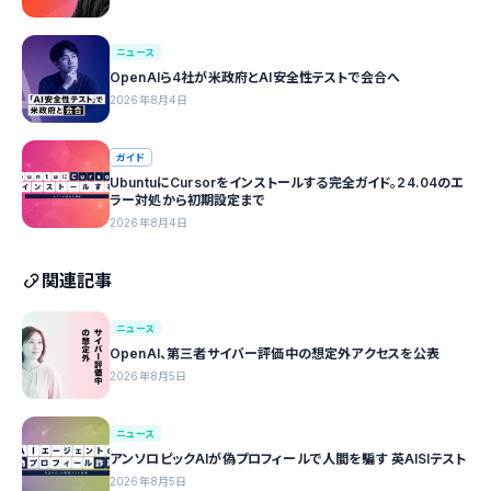
ニュース
OpenAIら4社が米政府とAI安全性テストで会合へ
2026年8月4日
ガイド
UbuntuにCursorをインストールする完全ガイド。24.04のエ
ラー対処から初期設定まで
2026年8月4日
関連記事
ニュース
OpenAI、第三者サイバー評価中の想定外アクセスを公表
2026年8月5日
ニュース
アンソロピックAIが偽プロフィールで人間を騙す 英AISIテスト
2026年8月5日