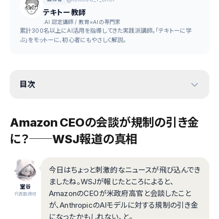
テキトー教師
.AI 認定講師 / 教育×AIの専門家
累計300名以上にAI活用を指導してきた実践派講師。「テキトーに学
ぶ」をモットーに、初心者にもやさしく解説。
目次
Amazon CEOの会談が規制の引き金
に？──WSJ報道の真相
今日はちょっと刺激的なニュースが飛び込んでき
ましたね。WSJが報じたところによると、
室谷
AmazonのCEOが米政府高官と会談したこと
代表取締役
が、AnthropicのAIモデルに対する規制の引き金
になったかもしれない、と。