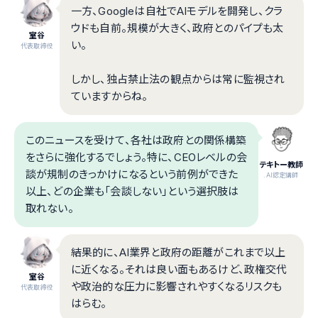
一方、Googleは自社でAIモデルを開発し、クラ
ウドも自前。規模が大きく、政府とのパイプも太
室谷
い。
代表取締役
しかし、独占禁止法の観点からは常に監視され
ていますからね。
このニュースを受けて、各社は政府との関係構築
をさらに強化するでしょう。特に、CEOレベルの会
テキトー教師
談が規制のきっかけになるという前例ができた
.AI認定講師
以上、どの企業も「会談しない」という選択肢は
取れない。
結果的に、AI業界と政府の距離がこれまで以上
に近くなる。それは良い面もあるけど、政権交代
室谷
や政治的な圧力に影響されやすくなるリスクも
代表取締役
はらむ。