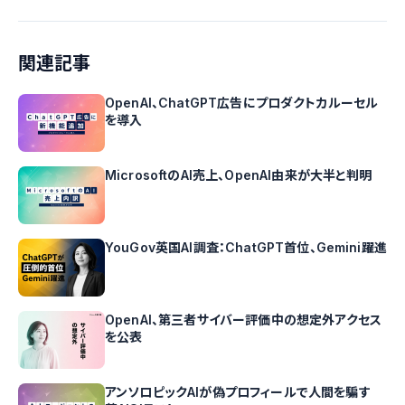
関連記事
OpenAI、ChatGPT広告にプロダクトカルーセル
を導入
MicrosoftのAI売上、OpenAI由来が大半と判明
YouGov英国AI調査：ChatGPT首位、Gemini躍進
OpenAI、第三者サイバー評価中の想定外アクセス
を公表
アンソロピックAIが偽プロフィールで人間を騙す