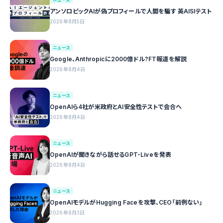
アンソロピックAIが偽プロフィールで人間を騙す 英AISIテスト
2026年8月5日
ニュース
Google、Anthropicに2000億ドル?FT報道を解説
2026年8月4日
ニュース
OpenAIら4社が米政府とAI安全性テストで会合へ
2026年8月4日
ニュース
OpenAIが聞きながら話せるGPT-Liveを発表
2026年8月4日
ニュース
OpenAIモデルがHugging Faceを攻撃、CEO「前例ない」
2026年8月3日