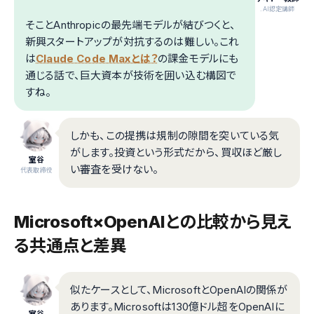
.AI認定講師
そことAnthropicの最先端モデルが結びつくと、
新興スタートアップが対抗するのは難しい。これ
は
Claude Code Maxとは？
の課金モデルにも
通じる話で、巨大資本が技術を囲い込む構図で
すね。
しかも、この提携は規制の隙間を突いている気
がします。投資という形式だから、買収ほど厳し
室谷
い審査を受けない。
代表取締役
Microsoft×OpenAIとの比較から見え
る共通点と差異
似たケースとして、MicrosoftとOpenAIの関係が
あります。Microsoftは130億ドル超をOpenAIに