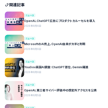
関連記事
ニュース
OpenAI、ChatGPT広告にプロダクトカルーセルを導入
2026年8月6日
ニュース
MicrosoftのAI売上、OpenAI由来が大半と判明
2026年8月6日
ニュース
YouGov英国AI調査：ChatGPT首位、Gemini躍進
2026年8月6日
ニュース
OpenAI、第三者サイバー評価中の想定外アクセスを公表
2026年8月5日
ニュース