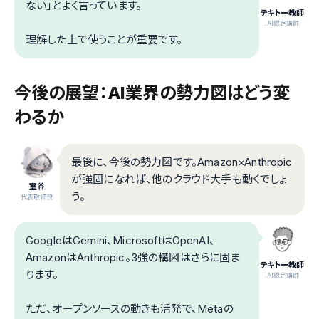
ない」とよく言っています。
テキトー教師
.AI認定講師
理解した上で使うことが重要です。
今後の展望：AI業界の勢力図はどう変
わるか
最後に、今後の勢力図です。Amazon×Anthropic
が強固になれば、他のクラウド大手も動くでしょ
室谷
う。
代表取締役
GoogleはGemini、MicrosoftはOpenAI、
AmazonはAnthropic。3強の構図はさらに固ま
テキトー教師
ります。
.AI認定講師
ただ、オープンソースの動きも活発で、Metaの