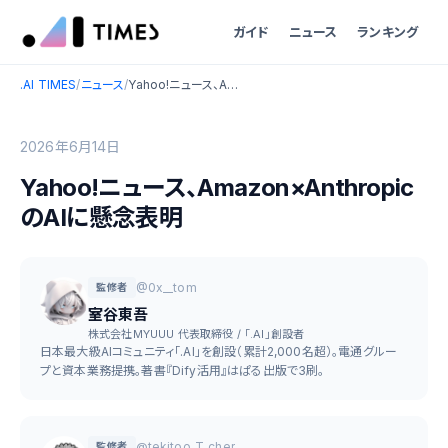
ガイド
ニュース
ランキング
.AI TIMES
/
ニュース
/
Yahoo!ニュース、Amazon×AnthropicのAIに懸念表明
2026年6月14日
Yahoo!ニュース、Amazon×Anthropic
のAIに懸念表明
@0x__tom
監修者
室谷東吾
株式会社MYUUU 代表取締役 / 「.AI」創設者
日本最大級AIコミュニティ「.AI」を創設（累計2,000名超）。電通グルー
プと資本業務提携。著書『Dify活用』はぱる出版で3刷。
@tekitoo_T_cher
監修者