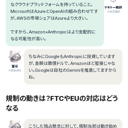
なクラウドプラットフォームを持っていること。
テキトー教師
MicrosoftはAzureとOpenAIの組み合わせです
.AI認定講師
が、AWSの市場シェアはAzureより大きい。
ですから、Amazon×Anthropicはより支配的に
なる可能性が高い。
ちなみにGoogleもAnthropicに投資しています
が、金額は数億ドルで、Amazonほど密接じゃな
室谷
い。Googleは自社のGeminiを推進してますから
代表取締役
ね。
規制の動きは？FTCやEUの対応はどう
なる
こうした独占懸念に対して、規制当局は動き始め