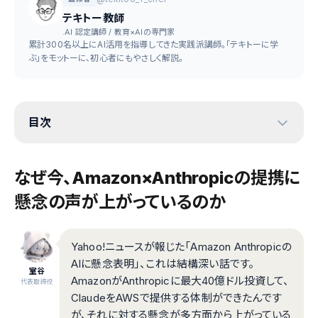
テキトー教師
.AI 認定講師 / 教育×AIの専門家
累計300名以上にAI活用を指導してきた実践派講師。「テキトーに学
ぶ」をモットーに、初心者にもやさしく解説。
目次
なぜ今、Amazon×Anthropicの提携に
懸念の声が上がっているのか
Yahoo!ニュースが報じた「Amazon Anthropicの
AIに懸念表明」、これは結構深い話です。
室谷
AmazonがAnthropicに最大40億ドル投資して、
代表取締役
ClaudeをAWSで提供する体制ができたんです
が、それに対する懸念が多方面から上がっている