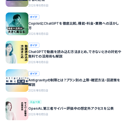
2026年8月6日
ガイド
CopilotとChatGPTを徹底比較。機能・料金・業務への活かし
方
2026年8月6日
ガイド
ChatGPTで動画を読み込む方法まとめ。できないときの対処や
無料での活用術も解説
2026年8月6日
ガイド
Antigravityの制限とは？プラン別の上限・確認方法・回避策を
解説
2026年8月5日
ニュース
OpenAI、第三者サイバー評価中の想定外アクセスを公表
2026年8月5日