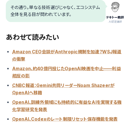
その通り。単なる技術選びじゃなく、エコシステム
全体を見る目が問われています。
テキトー教師
.AI認定講師
あわせて読みたい
Amazon CEO会談がAnthropic規制を加速？WSJ報道
の衝撃
Amazon、約40億円投じたOpenAI映画を中止——利益
相反の影
CNBC報道：Gemini共同リーダーNoam Shazeerが
OpenAIへ移籍
OpenAI、訓練外領域にも持続的に有益なAIを実現する強
化学習研究を発表
OpenAI、Codexのレート制限リセット保存機能を発表