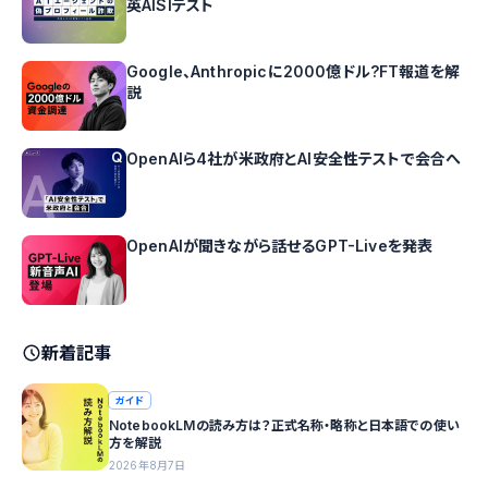
英AISIテスト
Google、Anthropicに2000億ドル?FT報道を解
説
OpenAIら4社が米政府とAI安全性テストで会合へ
OpenAIが聞きながら話せるGPT-Liveを発表
新着記事
ガイド
NotebookLMの読み方は？正式名称・略称と日本語での使い
方を解説
2026年8月7日