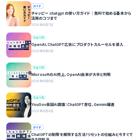
ガイド
チャッピー chatgpt の使い方ガイド｜無料で始める基本から
活用のコツまで
2026年8月7日
ニュース
OpenAI、ChatGPT広告にプロダクトカルーセルを導入
2026年8月6日
ニュース
MicrosoftのAI売上、OpenAI由来が大半と判明
2026年8月6日
ニュース
YouGov英国AI調査：ChatGPT首位、Gemini躍進
2026年8月6日
ガイド
ChatGPTの制限を解除する方法！リセットの仕組みと今すぐで
きる対処法