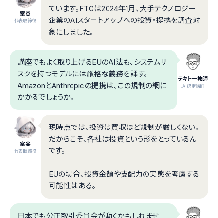
ています。FTCは2024年1月、大手テクノロジー
室谷
企業のAIスタートアップへの投資・提携を調査対
代表取締役
象にしました。
講座でもよく取り上げるEUのAI法も、システムリ
スクを持つモデルには厳格な義務を課す。
テキトー教師
AmazonとAnthropicの提携は、この規制の網に
.AI認定講師
かかるでしょうか。
現時点では、投資は買収ほど規制が厳しくない。
だからこそ、各社は投資という形をとっているん
室谷
です。
代表取締役
EUの場合、投資金額や支配力の実態を考慮する
可能性はある。
日本でも公正取引委員会が動くかもしれませ