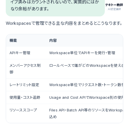
イブ済みはカウントされないので、実質的にはか
テキトー教師
なり余裕があります。
.AI認定講師
Workspacesで管理できる主な内容をまとめるとこうなります。
機能
内容
APIキー管理
Workspace単位でAPIキーを発行・管理
メンバーアクセス制
ロールベースで誰がどのWorkspaceを使える
御
レートリミット設定
Workspace単位でリクエスト数・トークン数を
使用量・コスト追跡
Usage and Cost APIでWorkspace別の使
リソーススコープ
Files API・Batch API等のリソースをWorksp
込め