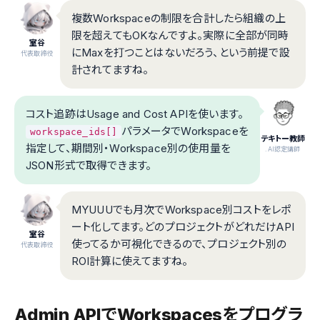
複数Workspaceの制限を合計したら組織の上
限を超えてもOKなんですよ。実際に全部が同時
室谷
にMaxを打つことはないだろう、という前提で設
代表取締役
計されてますね。
コスト追跡はUsage and Cost APIを使います。
パラメータでWorkspaceを
workspace_ids[]
テキトー教師
指定して、期間別・Workspace別の使用量を
.AI認定講師
JSON形式で取得できます。
MYUUUでも月次でWorkspace別コストをレポ
ート化してます。どのプロジェクトがどれだけAPI
室谷
使ってるか可視化できるので、プロジェクト別の
代表取締役
ROI計算に使えてますね。
Admin APIでWorkspacesをプログラ