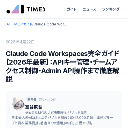
ガイド
ニュース
ランキング
.AI TIMES
/
ガイド
/
Claude Code Workspaces完全ガイド【2026年最新】：APIキー管理・チームアクセス制御・Admin API操作まで徹底解説
2026年4月22日
Claude Code Workspaces完全ガイド
【2026年最新】：APIキー管理・チームア
クセス制御・Admin API操作まで徹底解
説
@0x__tom
監修者
室谷東吾
株式会社MYUUU 代表取締役 / 「.AI」創設者
日本最大級AIコミュニティ「.AI」を創設（累計2,000名超）。電通グルー
プと資本業務提携。著書『Dify活用』はぱる出版で3刷。