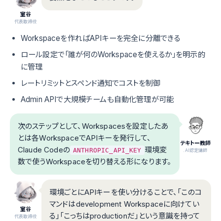
室谷
代表取締役
Workspaceを作ればAPIキーを完全に分離できる
ロール設定で「誰が何のWorkspaceを使えるか」を明示的
に管理
レートリミットとスペンド通知でコストを制御
Admin APIで大規模チームも自動化管理が可能
次のステップとして、Workspacesを設定したあ
とは各WorkspaceでAPIキーを発行して、
テキトー教師
Claude Codeの
環境変
ANTHROPIC_API_KEY
.AI認定講師
数で使うWorkspaceを切り替える形になります。
環境ごとにAPIキーを使い分けることで、「このコ
マンドはdevelopment Workspaceに向けてい
室谷
る」「こっちはproductionだ」という意識を持って
代表取締役