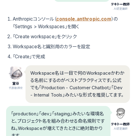
テキトー教師
.AI認定講師
Anthropicコンソール（
console.anthropic.com
）の
「Settings > Workspaces」を開く
「Create workspace」をクリック
Workspace名と識別用のカラーを設定
「Create」で完成
Workspace名は一目で何のWorkspaceかわか
る名前にするのがベストプラクティスです。公式
室谷
でも「Production - Customer Chatbot」「Dev
代表取締役
- Internal Tools」みたいな形式を推奨してます。
「production」「dev」「staging」みたいな環境名
と、プロジェクト名を組み合わせる命名規則です
テキトー教師
ね。Workspaceが増えてきたときに絶対助かり
.AI認定講師
ます。