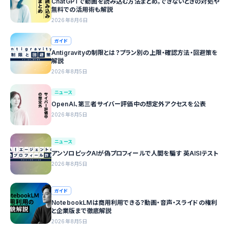
ChatGPTで動画を読み込む方法まとめ。できないときの対処や
無料での活用術も解説
2026年8月6日
ガイド
Antigravityの制限とは？プラン別の上限・確認方法・回避策を
解説
2026年8月5日
ニュース
OpenAI、第三者サイバー評価中の想定外アクセスを公表
2026年8月5日
ニュース
アンソロピックAIが偽プロフィールで人間を騙す 英AISIテスト
2026年8月5日
ガイド
NotebookLMは商用利用できる？動画・音声・スライドの権利
と企業版まで徹底解説
2026年8月5日