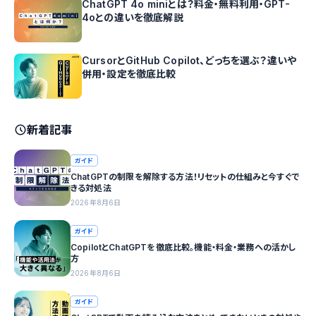
ChatGPT 4o miniとは？料金・無料利用・GPT-
4oとの違いを徹底解説
CursorとGitHub Copilot、どっちを選ぶ？違いや
併用・設定を徹底比較
新着記事
ガイド
ChatGPTの制限を解除する方法！リセットの仕組みと今すぐで
きる対処法
2026年8月6日
ガイド
CopilotとChatGPTを徹底比較。機能・料金・業務への活かし
方
2026年8月6日
ガイド