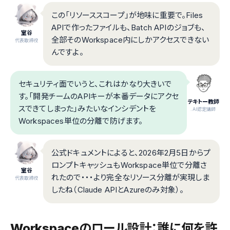
この「リソーススコープ」が地味に重要で。Files
APIで作ったファイルも、Batch APIのジョブも、
室谷
全部そのWorkspace内にしかアクセスできない
代表取締役
んですよ。
セキュリティ面でいうと、これはかなり大きいで
す。「開発チームのAPIキーが本番データにアクセ
テキトー教師
スできてしまった」みたいなインシデントを
.AI認定講師
Workspaces単位の分離で防げます。
公式ドキュメントによると、2026年2月5日からプ
ロンプトキャッシュもWorkspace単位で分離さ
室谷
れたので・・・より完全なリソース分離が実現しま
代表取締役
したね（Claude APIとAzureのみ対象）。
Workspaceのロール設計：誰に何を許