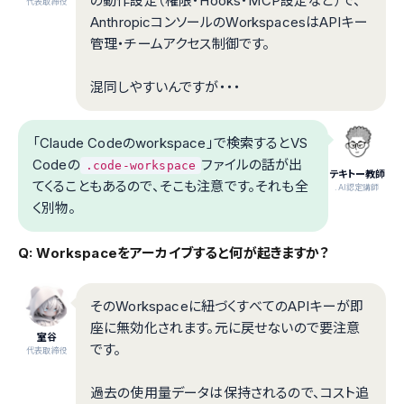
の動作設定（権限・Hooks・MCP設定など）で、
代表取締役
AnthropicコンソールのWorkspacesはAPIキー
管理・チームアクセス制御です。
混同しやすいんですが・・・
「Claude Codeのworkspace」で検索するとVS
Codeの
ファイルの話が出
.code-workspace
テキトー教師
てくることもあるので、そこも注意です。それも全
.AI認定講師
く別物。
Q: Workspaceをアーカイブすると何が起きますか？
そのWorkspaceに紐づくすべてのAPIキーが即
座に無効化されます。元に戻せないので要注意
室谷
です。
代表取締役
過去の使用量データは保持されるので、コスト追