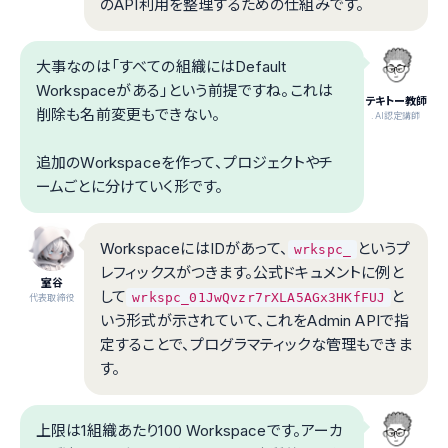
のAPI利用を整理するための仕組みです。
大事なのは「すべての組織にはDefault
Workspaceがある」という前提ですね。これは
テキトー教師
削除も名前変更もできない。
.AI認定講師
追加のWorkspaceを作って、プロジェクトやチ
ームごとに分けていく形です。
WorkspaceにはIDがあって、
というプ
wrkspc_
レフィックスがつきます。公式ドキュメントに例と
室谷
して
と
wrkspc_01JwQvzr7rXLA5AGx3HKfFUJ
代表取締役
いう形式が示されていて、これをAdmin APIで指
定することで、プログラマティックな管理もできま
す。
上限は1組織あたり100 Workspaceです。アーカ