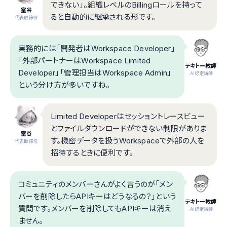
できない」。組織レベルのBillingロールを持って
室谷
ると自動的に継承される形です。
代表取締役
実務的には「開発者はWorkspace Developer」
「外部パートナーはWorkspace Limited
テキトー教師
Developer」「管理担当はWorkspace Admin」
.AI認定講師
という分け方が多いですね。
Limited Developerはセッショントレースビュー
とファイルダウンロードができない制限がありま
室谷
す。機密データを扱うWorkspaceで外部の人を
代表取締役
招待するときに便利です。
コミュニティのメンバーさんがよく言うのが「メン
バーを削除したらAPIキーはどうなるの？」という
テキトー教師
質問です。メンバーを削除してもAPIキーは消え
.AI認定講師
ません。