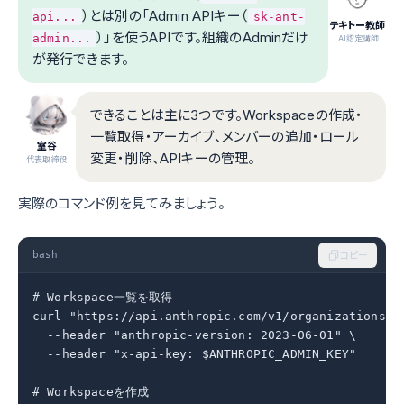
）とは別の「Admin APIキー（
api...
sk-ant-
テキトー教師
）」を使うAPIです。組織のAdminだけ
admin...
.AI認定講師
が発行できます。
できることは主に3つです。Workspaceの作成・
一覧取得・アーカイブ、メンバーの追加・ロール
室谷
変更・削除、APIキーの管理。
代表取締役
実際のコマンド例を見てみましょう。
bash
コピー
# Workspace一覧を取得

curl "https://api.anthropic.com/v1/organizations/wo
  --header "anthropic-version: 2023-06-01" \

  --header "x-api-key: $ANTHROPIC_ADMIN_KEY"

# Workspaceを作成
