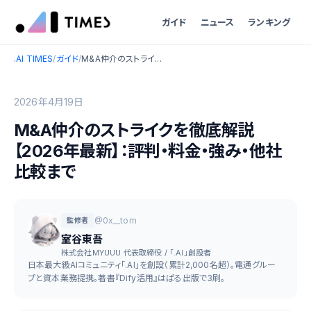
ガイド
ニュース
ランキング
.AI TIMES
/
ガイド
/
M&A仲介のストライクを徹底解説【2026年最新】：評判・料金・強み・他社比較まで
2026年4月19日
M&A仲介のストライクを徹底解説
【2026年最新】：評判・料金・強み・他社
比較まで
@0x__tom
監修者
室谷東吾
株式会社MYUUU 代表取締役 / 「.AI」創設者
日本最大級AIコミュニティ「.AI」を創設（累計2,000名超）。電通グルー
プと資本業務提携。著書『Dify活用』はぱる出版で3刷。