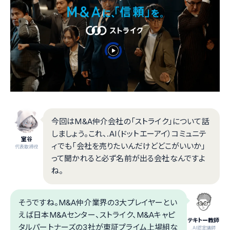
今回はM&A仲介会社の「ストライク」について話
しましょう。これ、.AI（ドットエーアイ）コミュニテ
室谷
ィでも「会社を売りたいんだけどどこがいいか」
代表取締役
って聞かれると必ず名前が出る会社なんですよ
ね。
そうですね。M&A仲介業界の3大プレイヤーとい
えば日本M&Aセンター、ストライク、M&Aキャピ
テキトー教師
タルパートナーズの3社が東証プライム上場組な
.AI認定講師