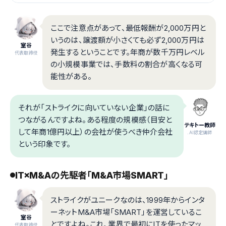
ここで注意点があって、最低報酬が2,000万円と
いうのは、譲渡額が小さくても必ず2,000万円は
室谷
発生するということです。年商が数千万円レベル
代表取締役
の小規模事業では、手数料の割合が高くなる可
能性がある。
それが「ストライクに向いていない企業」の話に
つながるんですよね。ある程度の規模感（目安と
テキトー教師
して年商1億円以上）の会社が使うべき仲介会社
.AI認定講師
という印象です。
IT×M&Aの先駆者「M&A市場SMART」
ストライクがユニークなのは、1999年からインタ
ーネットM&A市場「SMART」を運営しているこ
室谷
とですよね。これ、業界で最初にITを使ったマッ
代表取締役