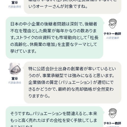
室谷
いうオーナーさんが対象ですね。
代表取締役
日本の中小企業の後継者問題は深刻で、後継者
不在を理由とした廃業が毎年かなりの数ありま
テキトー教師
す。ストライクのIR資料でも市場動向として「社長
.AI認定講師
の高齢化、休廃業の増加」を主要なテーマとして
挙げています。
特に公認会計士出身の創業者が率いているとい
うのが、事業承継型では強みになると思います。
室谷
企業価値の算定（バリュエーション）が適切にで
代表取締役
きるかどうかで、最終的な売却価格が全然変わ
りますから。
そうですね。バリュエーションを間違えると、本来
もっと高く売れたはずの会社を安く手放してしま
テキトー教師