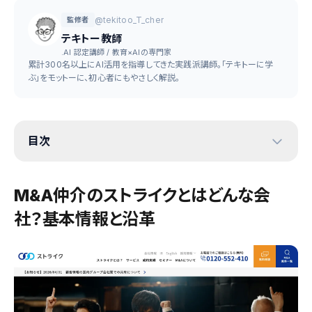
@tekitoo_T_cher
監修者
テキトー教師
.AI 認定講師 / 教育×AIの専門家
累計300名以上にAI活用を指導してきた実践派講師。「テキトーに学
ぶ」をモットーに、初心者にもやさしく解説。
目次
M&A仲介のストライクとはどんな会
社？基本情報と沿革