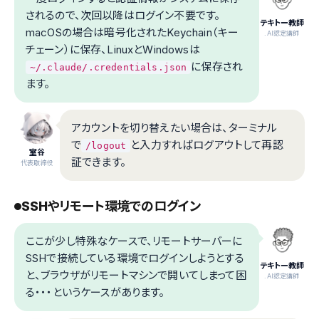
されるので、次回以降はログイン不要です。
テキトー教師
macOSの場合は暗号化されたKeychain（キー
.AI認定講師
チェーン）に保存、LinuxとWindowsは
に保存され
~/.claude/.credentials.json
ます。
アカウントを切り替えたい場合は、ターミナル
で
と入力すればログアウトして再認
/logout
室谷
証できます。
代表取締役
SSHやリモート環境でのログイン
ここが少し特殊なケースで、リモートサーバーに
SSHで接続している環境でログインしようとする
テキトー教師
と、ブラウザがリモートマシンで開いてしまって困
.AI認定講師
る・・・というケースがあります。