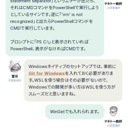
statement separator」というエラーが出たら、
テキトー教師
それはCMDコマンドをPowerShellで実行しよう
.AI認定講師
としているサインです。逆に「'irm' is not
recognized」と出たらPowerShellコマンドを
CMDで実行しています。
プロンプトに「PS C:\」と表示されていれば
PowerShell、表示がなければCMDです。
Windowsネイティブのセットアップでは、事前に
Git for Windows
を入れておく必要がありま
室谷
す。WSLを使う場合はその必要がないので、
代表取締役
Windowsでの開発が多い方はWSLを使う方が
スムーズだと思いますね。
WinGetでも入れられます。
テキトー教師
.AI認定講師