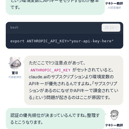
という環境変数にAPIキーをセットするのが基本
テキトー教師
です。
.AI認定講師
bash
コピー
export ANTHROPIC_API_KEY="your-api-key-here"
ただここで1つ注意点があって、
がセットされていると、
ANTHROPIC_API_KEY
室谷
claude.aiのサブスクリプションより環境変数の
代表取締役
APIキーが優先されるんですよね。「サブスクリプ
ションがあるのになぜかAPIキーで課金されてい
る」という問題が起きるのはここが原因です。
認証の優先順位が決まっているんですね。整理す
るとこうなります。
テキトー教師