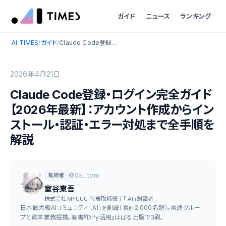
ガイド
ニュース
ランキング
.AI TIMES
/
ガイド
/
Claude Code登録・ログイン完全ガイド【2026年最新】：アカウント作成からインストール・認証・エラー対処まで全手順を解説
2026年4月21日
Claude Code登録・ログイン完全ガイド
【2026年最新】：アカウント作成からイン
ストール・認証・エラー対処まで全手順を
解説
@0x__tom
監修者
室谷東吾
株式会社MYUUU 代表取締役 / 「.AI」創設者
日本最大級AIコミュニティ「.AI」を創設（累計2,000名超）。電通グルー
プと資本業務提携。著書『Dify活用』はぱる出版で3刷。