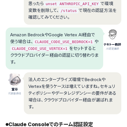
思ったら
で環境
unset ANTHROPIC_API_KEY
変数を削除して、
で現在の認証方法を
/status
確認してみてください。
Amazon BedrockやGoogle Vertex AI経由で
使う場合は、
や
CLAUDE_CODE_USE_BEDROCK=1
テキトー教師
をセットすると
CLAUDE_CODE_USE_VERTEX=1
.AI認定講師
クラウドプロバイダー経由の認証に切り替わりま
す。
法人のエンタープライズ環境でBedrockや
Vertexを使うケースは増えていますね。セキュリ
室谷
ティポリシーやデータレジデンシーの要件がある
代表取締役
場合は、クラウドプロバイダー経由が選ばれま
す。
Claude Consoleでのチーム認証設定