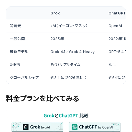
Grok
ChatGPT
開発元
xAI（イーロン・マスク）
OpenAI
一般公開
2025年
2022年11月
最新モデル
Grok 4.1／Grok 4 Heavy
GPT-5.4 Thi
X連携
あり（リアルタイム）
なし
グローバルシェア
約3.4%（2026年1月）
約64%（202
料金プランを比べてみる