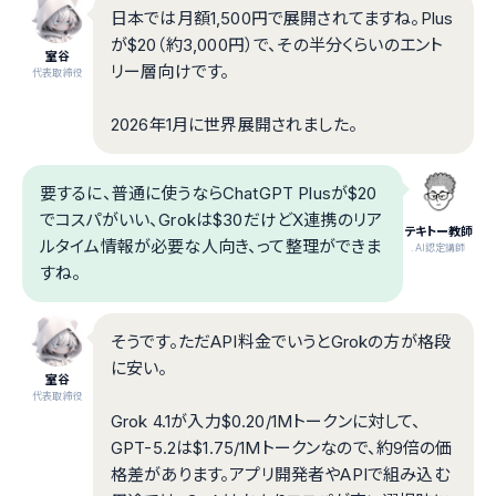
日本では月額1,500円で展開されてますね。Plus
が$20（約3,000円）で、その半分くらいのエント
室谷
リー層向けです。
代表取締役
2026年1月に世界展開されました。
要するに、普通に使うならChatGPT Plusが$20
でコスパがいい、Grokは$30だけどX連携のリア
テキトー教師
ルタイム情報が必要な人向き、って整理ができま
.AI認定講師
すね。
そうです。ただAPI料金でいうとGrokの方が格段
に安い。
室谷
代表取締役
Grok 4.1が入力$0.20/1Mトークンに対して、
GPT-5.2は$1.75/1Mトークンなので、約9倍の価
格差があります。アプリ開発者やAPIで組み込む