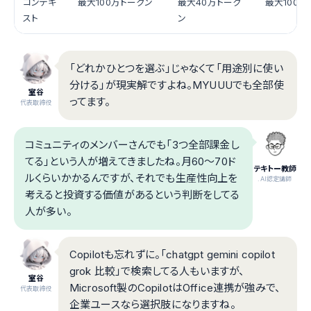
コンテキ
最大100万トークン
最大40万トーク
最大100万
スト
ン
「どれかひとつを選ぶ」じゃなくて「用途別に使い
分ける」が現実解ですよね。MYUUUでも全部使
室谷
ってます。
代表取締役
コミュニティのメンバーさんでも「3つ全部課金し
てる」という人が増えてきましたね。月60〜70ド
テキトー教師
ルくらいかかるんですが、それでも生産性向上を
.AI認定講師
考えると投資する価値があるという判断をしてる
人が多い。
Copilotも忘れずに。「chatgpt gemini copilot
grok 比較」で検索してる人もいますが、
室谷
Microsoft製のCopilotはOffice連携が強みで、
代表取締役
企業ユースなら選択肢になりますね。