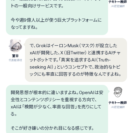
テキトー教師
トの一般向けサービスです。
.AI認定講師
今や週9億人以上が使う巨大プラットフォームに
なってますね。
で、GrokはイーロンMusk（マスク）が設立した
xAIが開発した、X（旧Twitter）と連携するAIチャ
室谷
ットボットです。「真実を追求するAI（Truth-
代表取締役
seeking AI）」というコンセプトで、政治的なトピ
ックにも率直に回答するのが特徴なんですよね。
開発思想が根本的に違いますよね。OpenAIは安
全性とコンテンツポリシーを重視する方向で、
テキトー教師
xAIは「検閲が少なく、率直な回答」を売りにして
.AI認定講師
る。
そこが好き嫌いの分かれ目になる感じです。