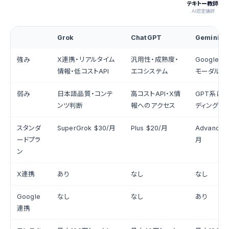
テキトー教師
.AI認定講師
Grok
ChatGPT
Gemini
強み
X連携・リアルタイム
汎用性・成熟度・
Google
情報・低コストAPI
エコシステム
モーダル・
弱み
日本語品質・コンテ
高コストAPI・X情
GPT系に
ンツ判断
報へのアクセス
ディング精
スタンダ
SuperGrok $30/月
Plus $20/月
Advanced
ードプラ
月
ン
X連携
あり
なし
なし
Google
なし
なし
あり
連携