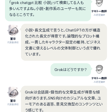
「grok chatgpt 比較 小説」って検索してる人も
多いんですよね。小説・創作系のユーザーも気に
テキトー教師
なるところです。
.AI認定講師
小説・長文生成で言うと、ChatGPTの方が構造
化された長文が得意です。論理的なプロット構
室谷
成、一貫したキャラクター設定の維持、ビジネス
代表取締役
文書に使えるレベルの文体制御という点で優れ
ています。
Grokはどうですか？
テキトー教師
.AI認定講師
Grokは会話調・個性的な文章生成が得意な傾
向があります。SNS向けのカジュアルな文章、ユ
室谷
ーモアのある返答、意見交換型のコンテンツとい
代表取締役
う感じです。