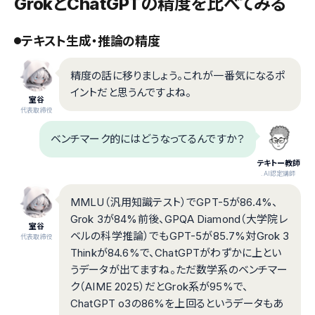
GrokとChatGPTの精度を比べてみる
テキスト生成・推論の精度
精度の話に移りましょう。これが一番気になるポ
イントだと思うんですよね。
室谷
代表取締役
ベンチマーク的にはどうなってるんですか？
テキトー教師
.AI認定講師
MMLU（汎用知識テスト）でGPT-5が86.4%、
Grok 3が84%前後、GPQA Diamond（大学院レ
室谷
ベルの科学推論）でもGPT-5が85.7%対Grok 3
代表取締役
Thinkが84.6%で、ChatGPTがわずかに上とい
うデータが出てますね。ただ数学系のベンチマー
ク（AIME 2025）だとGrok系が95%で、
ChatGPT o3の86%を上回るというデータもあ