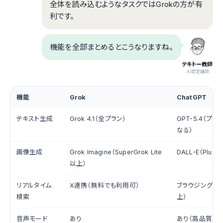
全体を読み込むようなタスクではGrokの方が有
利です。
機能を全部まとめるとこうなりますね。
テキトー教師
.AI認定講師
機能
Grok
ChatGPT
テキスト生成
Grok 4.1（全プラン）
GPT-5.4（プ
なる）
画像生成
Grok Imagine（SuperGrok Lite
DALL-E（Plus
以上）
リアルタイム
X連携（無料でも利用可）
ブラウジング機能（
検索
上）
音声モード
あり
あり（高品質）