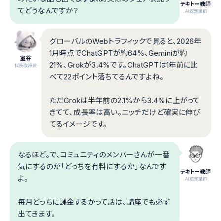
テキトー教師
てどうなんですか？
.AI認定講師
グローバルのWebトラフィックで見ると、2026年
1月時点でChatGPTが約64%、Geminiが約
室谷
21%、Grokが3.4%です。ChatGPTは1年前に比
代表取締役
べて22ポイント落ちてるんですよね。
ただGrokは半年前の2.1%から3.4%に上がって
きてて、成長率は高い。ニッチだけど確実に伸び
てるイメージです。
なるほど。で、コミュニティのメンバーさんが一番
気にするのが「どっちを有料にするか」なんです
テキトー教師
よ。
.AI認定講師
毎月どっちに課金するかって話は、講座でも必ず
出てきます。