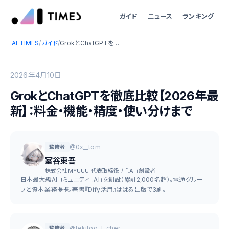
ガイド
ニュース
ランキング
.AI TIMES
/
ガイド
/
GrokとChatGPTを徹底比較【2026年最新】：料金・機能・精度・使い分けまで
2026年4月10日
GrokとChatGPTを徹底比較【2026年最
新】：料金・機能・精度・使い分けまで
@0x__tom
監修者
室谷東吾
株式会社MYUUU 代表取締役 / 「.AI」創設者
日本最大級AIコミュニティ「.AI」を創設（累計2,000名超）。電通グルー
プと資本業務提携。著書『Dify活用』はぱる出版で3刷。
@tekitoo_T_cher
監修者