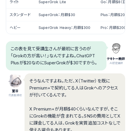
ライト
SuperGrok Lite
Go：月額$8（日本1
スタンダード
SuperGrok：月額$30
Plus：月額$20
ヘビー
SuperGrok Heavy：月額$300
Pro：月額$200
この表を見て受講生さんが最初に言うのが
「Grokの方が高い！」なんですよね。ChatGPT
テキトー教師
Plusが$20なのにSuperGrokが$30ですから。
.AI認定講師
そうなんですよね。ただ、X（Twitter）を既に
Premium+で契約してる人はGrokへのアクセス
室谷
が付いてくるんです。
代表取締役
X Premium+が月額$40くらいなんですが、そこ
にGrokの機能が含まれてる。SNSの費用としてX
に課金してる人は、Grokを実質追加コストなしで
使える場合もあります。