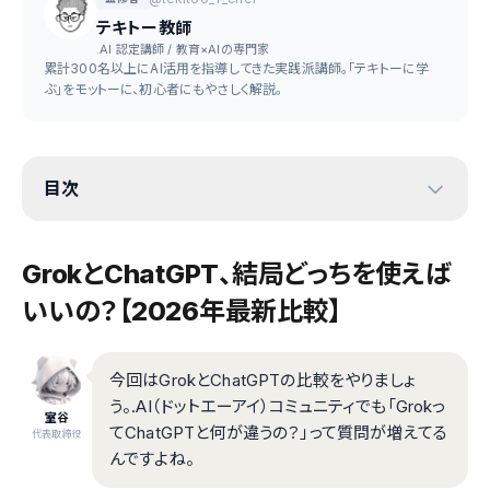
テキトー教師
.AI 認定講師 / 教育×AIの専門家
累計300名以上にAI活用を指導してきた実践派講師。「テキトーに学
ぶ」をモットーに、初心者にもやさしく解説。
目次
GrokとChatGPT、結局どっちを使えば
いいの？【2026年最新比較】
今回はGrokとChatGPTの比較をやりましょ
う。.AI（ドットエーアイ）コミュニティでも「Grokっ
室谷
てChatGPTと何が違うの？」って質問が増えてる
代表取締役
んですよね。