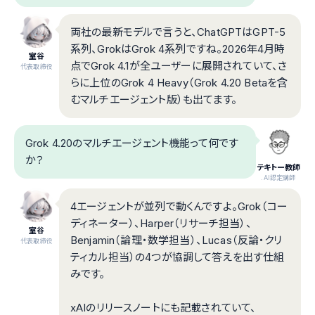
両社の最新モデルで言うと、ChatGPTはGPT-5
系列、GrokはGrok 4系列ですね。2026年4月時
室谷
点でGrok 4.1が全ユーザーに展開されていて、さ
代表取締役
らに上位のGrok 4 Heavy（Grok 4.20 Betaを含
むマルチエージェント版）も出てます。
Grok 4.20のマルチエージェント機能って何です
か？
テキトー教師
.AI認定講師
4エージェントが並列で動くんですよ。Grok（コー
ディネーター）、Harper（リサーチ担当）、
室谷
Benjamin（論理・数学担当）、Lucas（反論・クリ
代表取締役
ティカル担当）の4つが協調して答えを出す仕組
みです。
xAIのリリースノートにも記載されていて、