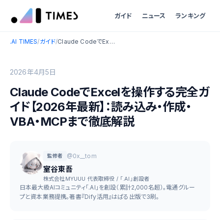
ガイド
ニュース
ランキング
.AI TIMES
/
ガイド
/
Claude CodeでExcelを操作する完全ガイド【2026年最新】：読み込み・作成・VBA・MCPまで徹底解説
2026年4月5日
Claude CodeでExcelを操作する完全ガ
イド【2026年最新】：読み込み・作成・
VBA・MCPまで徹底解説
@0x__tom
監修者
室谷東吾
株式会社MYUUU 代表取締役 / 「.AI」創設者
日本最大級AIコミュニティ「.AI」を創設（累計2,000名超）。電通グルー
プと資本業務提携。著書『Dify活用』はぱる出版で3刷。