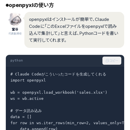
openpyxlの使い方
openpyxlはインストールが簡単で、Claude
Codeに「このExcelファイルをopenpyxlで読み
室谷
込んで集計して」と言えば、Pythonコードを書い
代表取締役
て実行してくれます。
python
コピー
# Claude Codeがこういったコードを生成してくれる

import openpyxl

wb = openpyxl.load_workbook('sales.xlsx')

ws = wb.active

# データ読み込み

data = []

for row in ws.iter_rows(min_row=2, values_only=True
    data.append(row)
