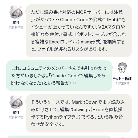
ただし読み書き対応のMCPサーバーには注意
点があって・・・Claude Codeの公式GitHubにも
室谷
イシューが上がっていたんですが、VBAマクロや
代表取締役
複雑な条件付き書式、ピボットテーブルが含まれ
る複雑なExcelファイル（.xlsm形式）を編集する
と、ファイルが壊れるリスクがあります。
これ、コミュニティのメンバーさんでも引っかかっ
た方がいましたよ。「Claude Codeで編集したら
テキトー教師
開けなくなった」という報告が・・・
.AI認定講師
そういうケースでは、MarkItDownでまず読み込
みだけさせて、編集はxlwings（Excelを直接操
室谷
作するPythonライブラリ）でやる、という組み合
代表取締役
わせが安全です。