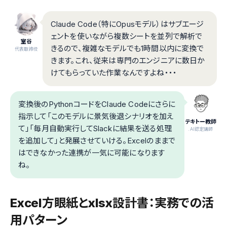
Claude Code（特にOpusモデル）はサブエージ
ェントを使いながら複数シートを並列で解析で
室谷
きるので、複雑なモデルでも1時間以内に変換で
代表取締役
きます。これ、従来は専門のエンジニアに数日か
けてもらっていた作業なんですよね・・・
変換後のPythonコードをClaude Codeにさらに
指示して「このモデルに景気後退シナリオを加え
テキトー教師
て」「毎月自動実行してSlackに結果を送る処理
.AI認定講師
を追加して」と発展させていける。Excelのままで
はできなかった連携が一気に可能になります
ね。
Excel方眼紙とxlsx設計書：実務での活
用パターン