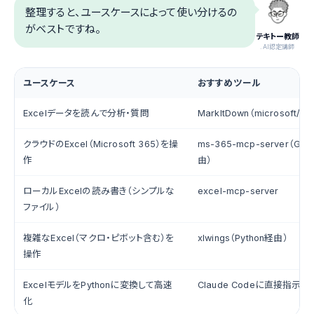
整理すると、ユースケースによって使い分けるの
がベストですね。
テキトー教師
.AI認定講師
ユースケース
おすすめツール
Excelデータを読んで分析・質問
MarkItDown（microsoft/ma
クラウドのExcel（Microsoft 365）を操
ms-365-mcp-server（Gra
作
由）
ローカルExcelの読み書き（シンプルな
excel-mcp-server
ファイル）
複雑なExcel（マクロ・ピボット含む）を
xlwings（Python経由）
操作
ExcelモデルをPythonに変換して高速
Claude Codeに直接指示
化