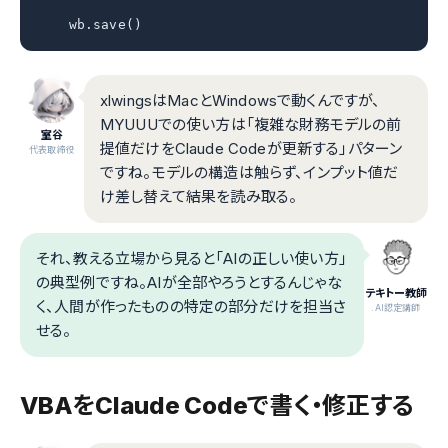
    wb.save()
xlwingsはMacとWindowsで動くんですが、
MYUUUでの使い方は「複雑な財務モデルの前
室谷
提値だけをClaude Codeが更新する」パターン
代表取締役
ですね。モデルの構造は触らず、インプット値だ
け差し替えて結果を読み取る。
それ、教える立場から見ると「AIの正しい使い方」
の典型例ですね。AIが全部やろうとするんじゃな
テキトー教師
く、人間が作ったものの特定の部分だけを担当さ
.AI認定講師
せる。
VBAをClaude Codeで書く・修正する