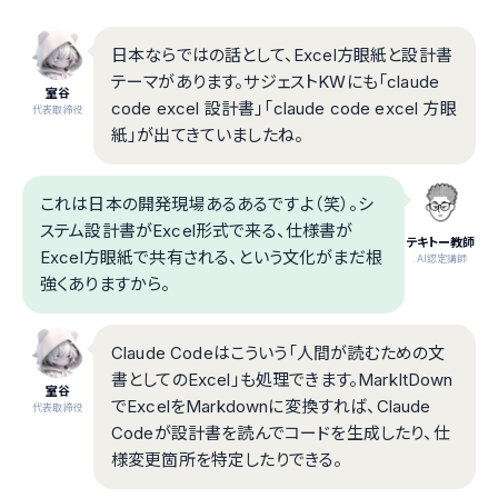
日本ならではの話として、Excel方眼紙と設計書
テーマがあります。サジェストKWにも「claude
室谷
code excel 設計書」「claude code excel 方眼
代表取締役
紙」が出てきていましたね。
これは日本の開発現場あるあるですよ（笑）。シ
ステム設計書がExcel形式で来る、仕様書が
テキトー教師
Excel方眼紙で共有される、という文化がまだ根
.AI認定講師
強くありますから。
Claude Codeはこういう「人間が読むための文
書としてのExcel」も処理できます。MarkItDown
室谷
でExcelをMarkdownに変換すれば、Claude
代表取締役
Codeが設計書を読んでコードを生成したり、仕
様変更箇所を特定したりできる。