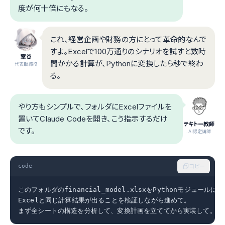
度が何十倍にもなる。
これ、経営企画や財務の方にとって革命的なんで
すよ。Excelで100万通りのシナリオを試すと数時
室谷
間かかる計算が、Pythonに変換したら秒で終わ
代表取締役
る。
やり方もシンプルで、フォルダにExcelファイルを
置いてClaude Codeを開き、こう指示するだけ
テキトー教師
です。
.AI認定講師
code
コピー
このフォルダのfinancial_model.xlsxをPythonモジュールに変
Excelと同じ計算結果が出ることを検証しながら進めて。

まず全シートの構造を分析して、変換計画を立ててから実装して。