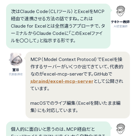
次はClaude Code（CLIツール）とExcelをMCP
経由で連携させる方法の話ですね。これは
テキトー教師
Claude for Excelとは全然違うアプローチで、タ
.AI認定講師
ーミナルからClaude Codeに「このExcelファイ
ルを〇〇して」と指示する形です。
MCP（Model Context Protocol）でExcelを操
作するサーバーがいくつか出てきていて、代表的
室谷
なのがexcel-mcp-serverです。GitHubで
代表取締役
sbraind/excel-mcp-server
として公開され
ています。
macOSでのライブ編集（Excelを開いたまま編
集）にも対応しています。
個人的に面白いと思うのは、MCP経由だと