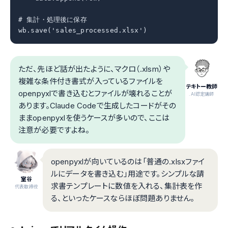
# 集計・処理後に保存

wb.save('sales_processed.xlsx')
ただ、先ほど話が出たように、マクロ（.xlsm）や
複雑な条件付き書式が入っているファイルを
テキトー教師
openpyxlで書き込むとファイルが壊れることが
.AI認定講師
あります。Claude Codeで生成したコードがその
ままopenpyxlを使うケースが多いので、ここは
注意が必要ですよね。
openpyxlが向いているのは「普通の.xlsxファイ
ルにデータを書き込む」用途です。シンプルな請
室谷
求書テンプレートに数値を入れる、集計表を作
代表取締役
る、といったケースならほぼ問題ありません。