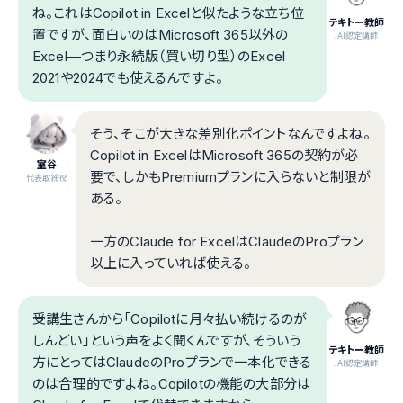
ね。これはCopilot in Excelと似たような立ち位
テキトー教師
置ですが、面白いのはMicrosoft 365以外の
.AI認定講師
Excel—つまり永続版（買い切り型）のExcel
2021や2024でも使えるんですよ。
そう、そこが大きな差別化ポイントなんですよね。
Copilot in ExcelはMicrosoft 365の契約が必
室谷
要で、しかもPremiumプランに入らないと制限が
代表取締役
ある。
一方のClaude for ExcelはClaudeのProプラン
以上に入っていれば使える。
受講生さんから「Copilotに月々払い続けるのが
しんどい」という声をよく聞くんですが、そういう
テキトー教師
方にとってはClaudeのProプランで一本化できる
.AI認定講師
のは合理的ですよね。Copilotの機能の大部分は