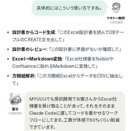
具体的にはこういう使い方ですね。
テキトー教師
.AI認定講師
設計書からコード生成
: 「このExcel設計書を読んでDBテー
ブルのCREATE文を出して」
設計書のレビュー
: 「この設計書に矛盾がないか確認して」
Excel→Markdown変換
: 「Excel仕様書をNotionや
Confluenceに貼れるMarkdownに変換して」
方眼紙解析
: 「この方眼紙ExcelからデータをCSVに抽出し
て」
MYUUUでも受託開発でお客さんからExcel仕
様書を受け取ることがあって、それをそのまま
室谷
Claude Codeに渡してコードを書かせるワーク
代表取締役
フローにしてます。工数が体感で60%くらい削減
できています。