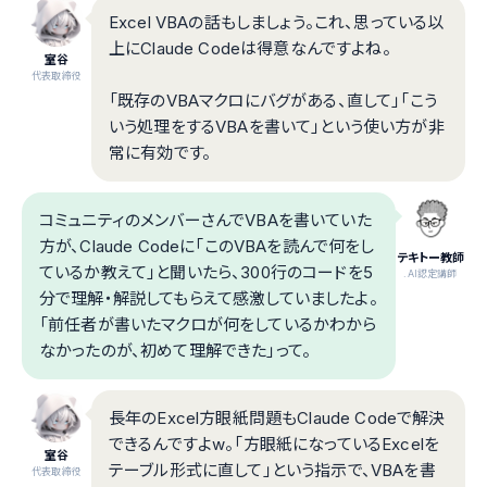
Excel VBAの話もしましょう。これ、思っている以
上にClaude Codeは得意なんですよね。
室谷
代表取締役
「既存のVBAマクロにバグがある、直して」「こう
いう処理をするVBAを書いて」という使い方が非
常に有効です。
コミュニティのメンバーさんでVBAを書いていた
方が、Claude Codeに「このVBAを読んで何をし
テキトー教師
ているか教えて」と聞いたら、300行のコードを5
.AI認定講師
分で理解・解説してもらえて感激していましたよ。
「前任者が書いたマクロが何をしているかわから
なかったのが、初めて理解できた」って。
長年のExcel方眼紙問題もClaude Codeで解決
できるんですよw。「方眼紙になっているExcelを
室谷
テーブル形式に直して」という指示で、VBAを書
代表取締役