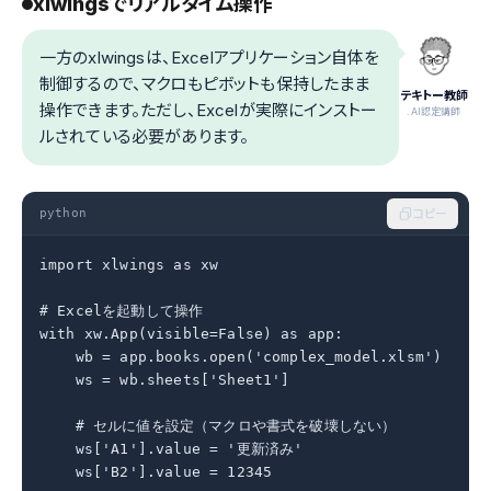
xlwingsでリアルタイム操作
一方のxlwingsは、Excelアプリケーション自体を
制御するので、マクロもピボットも保持したまま
テキトー教師
操作できます。ただし、Excelが実際にインストー
.AI認定講師
ルされている必要があります。
python
コピー
import xlwings as xw

# Excelを起動して操作

with xw.App(visible=False) as app:

    wb = app.books.open('complex_model.xlsm')

    ws = wb.sheets['Sheet1']

    # セルに値を設定（マクロや書式を破壊しない）

    ws['A1'].value = '更新済み'

    ws['B2'].value = 12345
