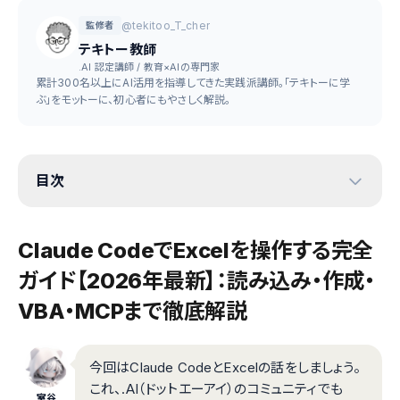
@tekitoo_T_cher
監修者
テキトー教師
.AI 認定講師 / 教育×AIの専門家
累計300名以上にAI活用を指導してきた実践派講師。「テキトーに学
ぶ」をモットーに、初心者にもやさしく解説。
目次
Claude CodeでExcelを操作する完全
ガイド【2026年最新】：読み込み・作成・
VBA・MCPまで徹底解説
今回はClaude CodeとExcelの話をしましょう。
これ、.AI（ドットエーアイ）のコミュニティでも
室谷