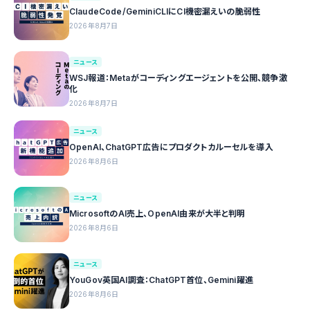
ClaudeCode/GeminiCLIにCI機密漏えいの脆弱性
2026年8月7日
ニュース
WSJ報道：Metaがコーディングエージェントを公開、競争激
化
2026年8月7日
ニュース
OpenAI、ChatGPT広告にプロダクトカルーセルを導入
2026年8月6日
ニュース
MicrosoftのAI売上、OpenAI由来が大半と判明
2026年8月6日
ニュース
YouGov英国AI調査：ChatGPT首位、Gemini躍進
2026年8月6日