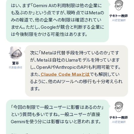
はい、まず「Gemini AIの利用制限は他の企業に
も及ぶのか」という点ですが、現時点ではMetaの
テキトー教師
みの報道で、他の企業への制限は確認されてい
.AI認定講師
ません。ただし、Googleが競合と判断する企業に
は今後制限をかける可能性はあります。
次に「Metaは代替手段を持っているのか」です
が、Metaは自社のLlamaモデルを持っています
室谷
し、OpenAIやAnthropicのAPIも利用可能です。
代表取締役
また、
Claude Code Maxとは
でも解説してい
るように、他のAIツールへの移行も十分考えられ
ます。
「今回の制限で一般ユーザーに影響はあるのか」
という質問も多いですね。一般ユーザーが直接
テキトー教師
Geminiを使う分には影響はないと思われます。
.AI認定講師