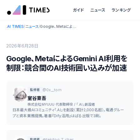
ガイド
ニュース
ランキング
.AI TIMES
/
ニュース
/
Google、MetaによるGemini AI利用を制限：競合間のAI技術囲い込みが加速
2026年6月28日
Google、MetaによるGemini AI利用を
制限：競合間のAI技術囲い込みが加速
@0x__tom
監修者
室谷東吾
株式会社MYUUU 代表取締役 / 「.AI」創設者
日本最大級AIコミュニティ「.AI」を創設（累計2,000名超）。電通グルー
プと資本業務提携。著書『Dify活用』はぱる出版で3刷。
@tekitoo_T_cher
監修者