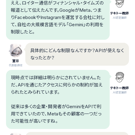
ええ、ロイター通信がフィナンシャル・タイムズの
報道として伝えたんです。GoogleがMeta、つま
テキトー教師
りFacebookやInstagramを運営する会社に対し
.AI認定講師
て、自社の大規模言語モデル「Gemini」の利用を
制限したと。
具体的にどんな制限なんですか？APIが使えなく
なったとか？
室谷
代表取締役
現時点では詳細は明らかにされていません。た
だ、APIを通じたアクセスに何らかの制約が加え
テキトー教師
られたとみられています。
.AI認定講師
従来は多くの企業・開発者がGeminiをAPIで利
用できていたので、Metaもその顧客の一つだっ
た可能性が高いですね。