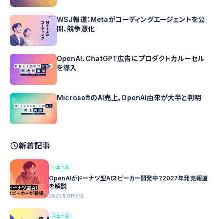
WSJ報道：Metaがコーディングエージェントを公
開、競争激化
OpenAI、ChatGPT広告にプロダクトカルーセル
を導入
MicrosoftのAI売上、OpenAI由来が大半と判明
新着記事
ニュース
OpenAIがドーナツ型AIスピーカー開発中？2027年発売報道
を解説
2026年8月8日
ニュース