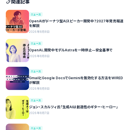
関連記事
ニュース
OpenAIがドーナツ型AIスピーカー開発中？2027年発売報道
を解説
2026年8月8日
ニュース
OpenAI、開発中モデルAstraを一時停止—安全基準で
2026年8月8日
ニュース
GmailとGoogle DocsでGeminiを無効化する方法をWIRED
が解説
2026年8月8日
ニュース
ジョン・スカルツィ氏「生成AIは創造性のギター・ヒーロー」
2026年8月7日
ニュース