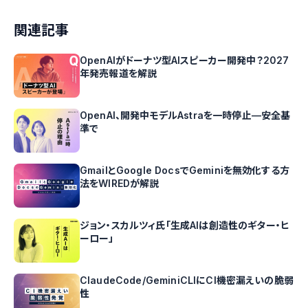
関連記事
OpenAIがドーナツ型AIスピーカー開発中？2027
年発売報道を解説
OpenAI、開発中モデルAstraを一時停止—安全基
準で
GmailとGoogle DocsでGeminiを無効化する方
法をWIREDが解説
ジョン・スカルツィ氏「生成AIは創造性のギター・ヒ
ーロー」
ClaudeCode/GeminiCLIにCI機密漏えいの脆弱
性