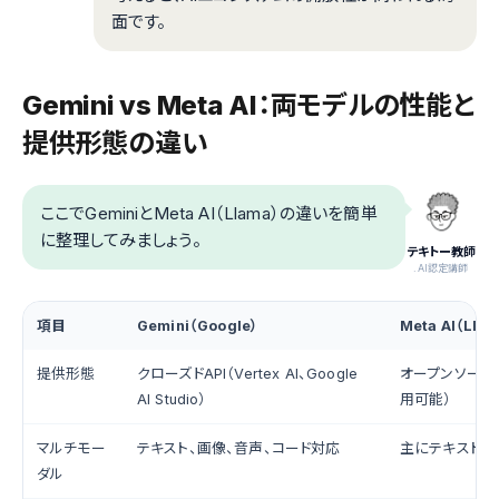
面です。
Gemini vs Meta AI：両モデルの性能と
提供形態の違い
ここでGeminiとMeta AI（Llama）の違いを簡単
に整理してみましょう。
テキトー教師
.AI認定講師
項目
Gemini（Google）
Meta AI（Llam
提供形態
クローズドAPI（Vertex AI、Google
オープンソース
AI Studio）
用可能）
マルチモー
テキスト、画像、音声、コード対応
主にテキスト
ダル