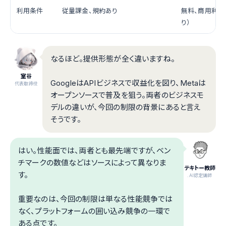
利用条件
従量課金、規約あり
無料、商用利用
り）
なるほど。提供形態が全く違いますね。
室谷
GoogleはAPIビジネスで収益化を図り、Metaは
代表取締役
オープンソースで普及を狙う。両者のビジネスモ
デルの違いが、今回の制限の背景にあると言え
そうです。
はい。性能面では、両者とも最先端ですが、ベン
チマークの数値などはソースによって異なりま
テキトー教師
す。
.AI認定講師
重要なのは、今回の制限は単なる性能競争では
なく、プラットフォームの囲い込み競争の一環で
ある点です。