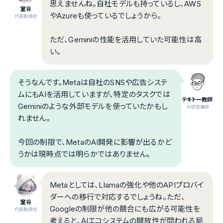
思えませんね。自社モデルも持っているし、AWS
室谷
やAzureも使っているでしょうから。
代表取締役
ただ、Geminiの性能を活用していた可能性は高
い。
そうなんです。Metaは自社のSNSや広告システ
ムにもAIを活用していますが、特定のタスクでは
テキトー教師
Geminiのような外部モデルを使っていたかもし
.AI認定講師
れません。
今回の制限で、MetaのAI開発に影響が出るかど
うかは現時点では明らかではありません。
Metaとしては、Llamaの強化や他のAPIプロバイ
ダーへの移行で対応するでしょうね。ただ、
室谷
Googleの制限が他の競合にも広がる可能性を
代表取締役
考えると、AIエコシステムの開放性が問われる局