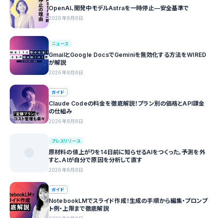
OpenAI、開発中モデルAstraを一時停止—安全基準で
2026年8月8日
ニュース
GmailとGoogle DocsでGeminiを無効化する方法をWIRED
が解説
2026年8月8日
ガイド
Claude Codeの料金を徹底解説！プラン別の価格とAPI課金
の仕組み
2026年8月8日
プレスリリース
原材料の値上がりを14日前に知らせるAIをつくった。予測を外
すと、AIが自分で原因を分析して直す
2026年8月8日
ガイド
NotebookLMでスライド作成！生成の手順から編集・プロンプ
ト例・上限まで徹底解説