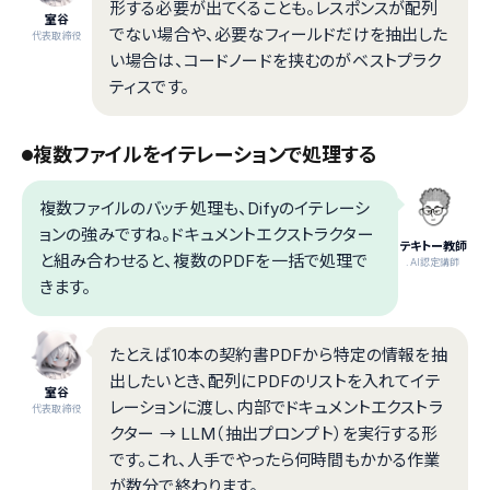
形する必要が出てくることも。レスポンスが配列
室谷
でない場合や、必要なフィールドだけを抽出した
代表取締役
い場合は、コードノードを挟むのがベストプラク
ティスです。
複数ファイルをイテレーションで処理する
複数ファイルのバッチ処理も、Difyのイテレーシ
ョンの強みですね。ドキュメントエクストラクター
テキトー教師
と組み合わせると、複数のPDFを一括で処理で
.AI認定講師
きます。
たとえば10本の契約書PDFから特定の情報を抽
出したいとき、配列にPDFのリストを入れてイテ
室谷
レーションに渡し、内部でドキュメントエクストラ
代表取締役
クター → LLM（抽出プロンプト）を実行する形
です。これ、人手でやったら何時間もかかる作業
が数分で終わります。