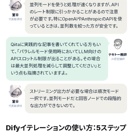
並列モードを使うと処理が速くなりますが、API
のレート制限に引っかかることがあるので注意
室谷
が必要です。特にOpenAIやAnthropicのAPIを使
代表取締役
っているときは、並列数を絞った方が安全です。
Qiitaに実践的な記事を書いてくれている方もい
て、「パラレルモード使用時においてLLM向けの
テキトー教師
APIスロットル制限が出ることがある。その場合
.AI認定講師
は最大並列処理を減らして調整してください」と
いう点も指摘されていますよ。
ストリーミング出力が必要な場合は順次モード
一択です。並列モードだと回答ノードでの段階的
室谷
な出力ができないので。
代表取締役
Difyイテレーションの使い方：5ステップ