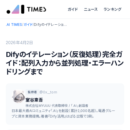
ガイド
ニュース
ランキング
.AI TIMES
/
ガイド
/
Difyのイテレーション（反復処理）完全ガイド：配列入力から並列処理・エラーハンドリングまで
2026年4月2日
Difyのイテレーション（反復処理）完全ガ
イド：配列入力から並列処理・エラーハン
ドリングまで
@0x__tom
監修者
室谷東吾
株式会社MYUUU 代表取締役 / 「.AI」創設者
日本最大級AIコミュニティ「.AI」を創設（累計2,000名超）。電通グルー
プと資本業務提携。著書『Dify活用』はぱる出版で3刷。