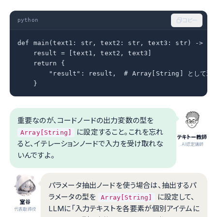
python
コピー
def main(text1: str, text2: str, text3: str) -> dic
    result = [text1, text2, text3]

    return {

        "result": result,  # Array[String] として返す
    }
重要なのが、コードノードの出力変数の型を
に設定すること。これを忘れ
Array[String]
テキトー教師
ると、イテレーションノードで入力を受け取れな
.AI認定講師
いんですよ。
パラメータ抽出ノードを使う場合は、抽出するパ
ラメータの型を
に設定して、
Array[String]
室谷
LLMに「入力テキストを各要素が個別アイテムに
代表取締役