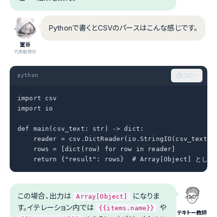
Pythonで書くとCSVのパースはこんな感じです。
室谷
代表取締役
python
コピー
import csv

import io

def main(csv_text: str) -> dict:

    reader = csv.DictReader(io.StringIO(csv_text))

    rows = [dict(row) for row in reader]

    return {"result": rows}  # Array[Object] とし
この場合、出力は
になりま
Array[Object]
す。イテレーション内では
や
{{items.name}}
テキトー教師