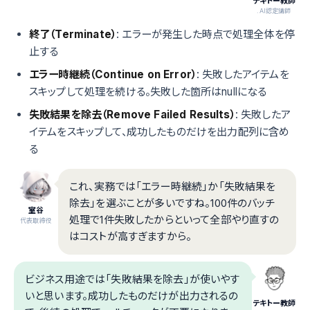
テキトー教師
.AI認定講師
終了（Terminate）
: エラーが発生した時点で処理全体を停
止する
エラー時継続（Continue on Error）
: 失敗したアイテムを
スキップして処理を続ける。失敗した箇所はnullになる
失敗結果を除去（Remove Failed Results）
: 失敗したア
イテムをスキップして、成功したものだけを出力配列に含め
る
これ、実務では「エラー時継続」か「失敗結果を
除去」を選ぶことが多いですね。100件のバッチ
室谷
処理で1件失敗したからといって全部やり直すの
代表取締役
はコストが高すぎますから。
ビジネス用途では「失敗結果を除去」が使いやす
いと思います。成功したものだけが出力されるの
テキトー教師