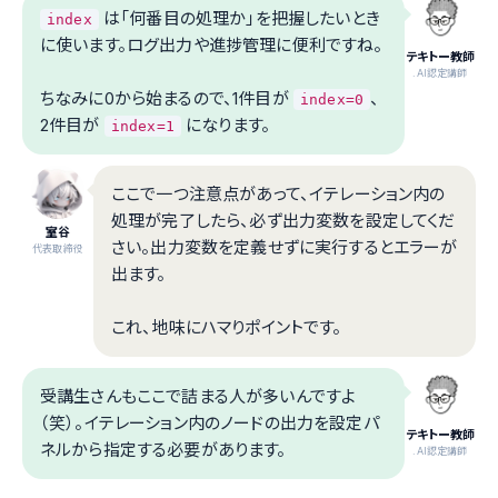
は「何番目の処理か」を把握したいとき
index
に使います。ログ出力や進捗管理に便利ですね。
テキトー教師
.AI認定講師
ちなみに0から始まるので、1件目が
、
index=0
2件目が
になります。
index=1
ここで一つ注意点があって、イテレーション内の
処理が完了したら、必ず出力変数を設定してくだ
室谷
さい。出力変数を定義せずに実行するとエラーが
代表取締役
出ます。
これ、地味にハマりポイントです。
受講生さんもここで詰まる人が多いんですよ
（笑）。イテレーション内のノードの出力を設定パ
テキトー教師
ネルから指定する必要があります。
.AI認定講師