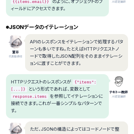
のように、オブジェクトのフ
{{items.email}}
.AI認定講師
ィールドにアクセスできます。
JSONデータのイテレーション
APIのレスポンスをイテレーションで処理するパタ
ーンも多いですね。たとえばHTTPリクエストノ
室谷
ードで取得したJSON配列をそのままイテレーシ
代表取締役
ョンに渡すことができます。
HTTPリクエストのレスポンスが
{"items":
という形式であれば、変数として
[...]}
テキトー教師
を参照してイテレーションに
response.items
.AI認定講師
接続できます。これが一番シンプルなパターンで
す。
ただ、JSONの構造によってはコードノードで整