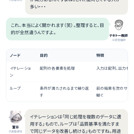
多い・・・
これ、本当によく聞かれます（笑）。整理すると、目
的が全然違うんですよ。
テキトー教師
.AI認定講師
ノード
目的
特徴
イテレーショ
配列の各要素を処理
入力は配列、出力も配
ン
ループ
条件が満たされるまで繰り返
前の結果を次のサイク
す
継ぐ
イテレーションは「同じ処理を複数のデータに適
用する」もので、ループは「品質基準を満たすま
室谷
で同じデータを改善し続ける」ものですね。用途
代表取締役