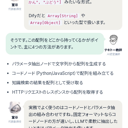
みたいな形式。
かん", "ぶどう"]
室谷
代表取締役
Difyだと
や
Array[String]
といった型で扱います。
Array[Object]
そうです。この配列をどこから持ってくるかがポイ
ントで、主に4つの方法があります。
テキトー教師
.AI認定講師
パラメータ抽出ノードで文字列から配列を生成する
コードノード（Python/JavaScript）で配列を組み立てる
知識検索の結果を配列として受け取る
HTTPリクエストのレスポンスから配列を取得する
実務でよく使うのはコードノードとパラメータ抽
出の組み合わせですね。固定フォーマットならコ
室谷
ードノードの方が速いし、LLMで柔軟に抽出した
代表取締役