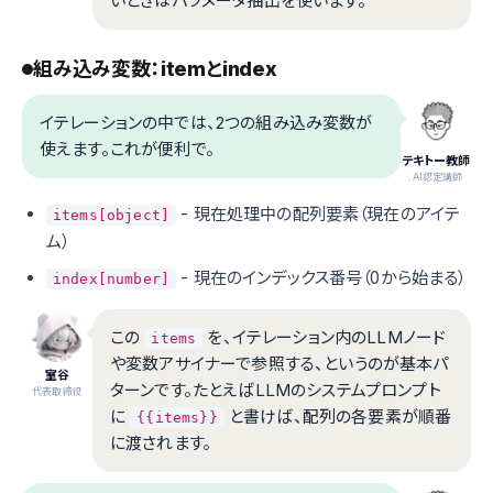
いときはパラメータ抽出を使います。
組み込み変数：itemとindex
イテレーションの中では、2つの組み込み変数が
使えます。これが便利で。
テキトー教師
.AI認定講師
- 現在処理中の配列要素（現在のアイテ
items[object]
ム）
- 現在のインデックス番号（0から始まる）
index[number]
この
を、イテレーション内のLLMノード
items
や変数アサイナーで参照する、というのが基本パ
室谷
ターンです。たとえばLLMのシステムプロンプト
代表取締役
に
と書けば、配列の各要素が順番
{{items}}
に渡されます。