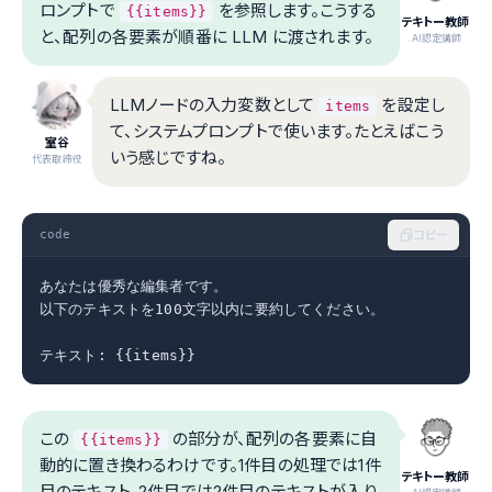
ロンプトで
を参照します。こうする
{{items}}
テキトー教師
と、配列の各要素が順番に LLM に渡されます。
.AI認定講師
LLMノードの入力変数として
を設定し
items
て、システムプロンプトで使います。たとえばこう
室谷
いう感じですね。
代表取締役
code
コピー
あなたは優秀な編集者です。

以下のテキストを100文字以内に要約してください。

テキスト: {{items}}
この
の部分が、配列の各要素に自
{{items}}
動的に置き換わるわけです。1件目の処理では1件
テキトー教師
目のテキスト、2件目では2件目のテキストが入り