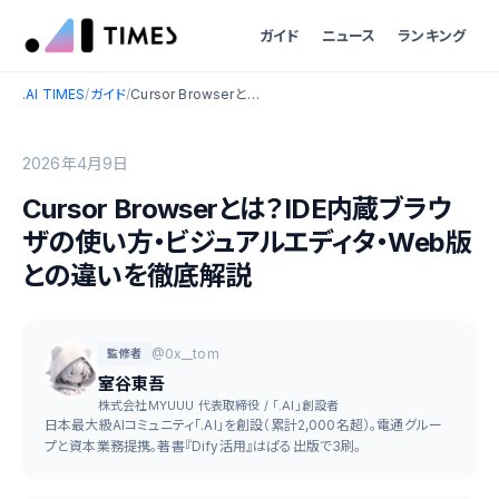
ガイド
ニュース
ランキング
.AI TIMES
/
ガイド
/
Cursor Browserとは？IDE内蔵ブラウザの使い方・ビジュアルエディタ・Web版との違いを徹底解説
2026年4月9日
Cursor Browserとは？IDE内蔵ブラウ
ザの使い方・ビジュアルエディタ・Web版
との違いを徹底解説
@0x__tom
監修者
室谷東吾
株式会社MYUUU 代表取締役 / 「.AI」創設者
日本最大級AIコミュニティ「.AI」を創設（累計2,000名超）。電通グルー
プと資本業務提携。著書『Dify活用』はぱる出版で3刷。