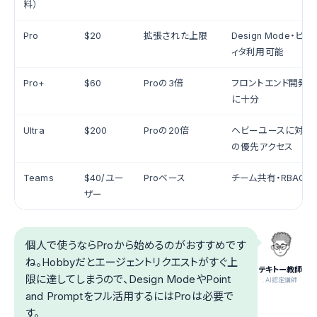
料）
Pro
$20
拡張された上限
Design Mode・ビ
ィタ利用可能
Pro+
$60
Proの3倍
フロントエンド開発の
に十分
Ultra
$200
Proの20倍
ヘビーユースに対応
の優先アクセス
Teams
$40/ユー
Proベース
チーム共有・RBAC・
ザー
個人で使うならProから始めるのがおすすめです
ね。Hobbyだとエージェントリクエストがすぐ上
テキトー教師
限に達してしまうので、Design ModeやPoint
.AI認定講師
and Promptをフル活用するにはProは必要で
す。