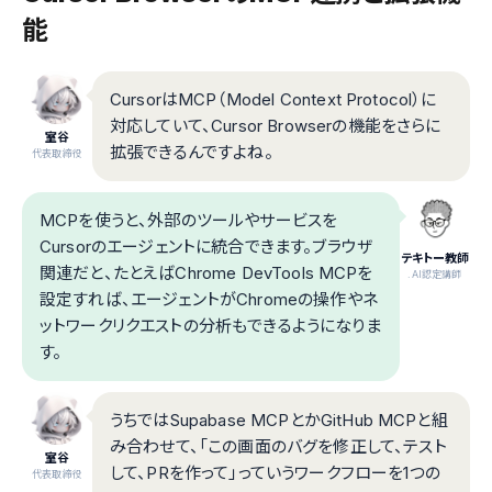
能
CursorはMCP（Model Context Protocol）に
対応していて、Cursor Browserの機能をさらに
室谷
拡張できるんですよね。
代表取締役
MCPを使うと、外部のツールやサービスを
Cursorのエージェントに統合できます。ブラウザ
テキトー教師
関連だと、たとえばChrome DevTools MCPを
.AI認定講師
設定すれば、エージェントがChromeの操作やネ
ットワークリクエストの分析もできるようになりま
す。
うちではSupabase MCPとかGitHub MCPと組
み合わせて、「この画面のバグを修正して、テスト
室谷
して、PRを作って」っていうワークフローを1つの
代表取締役