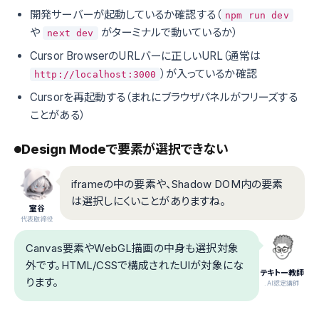
開発サーバーが起動しているか確認する（
npm run dev
や
がターミナルで動いているか）
next dev
Cursor BrowserのURLバーに正しいURL（通常は
）が入っているか確認
http://localhost:3000
Cursorを再起動する（まれにブラウザパネルがフリーズする
ことがある）
Design Modeで要素が選択できない
iframeの中の要素や、Shadow DOM内の要素
は選択しにくいことがありますね。
室谷
代表取締役
Canvas要素やWebGL描画の中身も選択対象
外です。HTML/CSSで構成されたUIが対象にな
テキトー教師
ります。
.AI認定講師