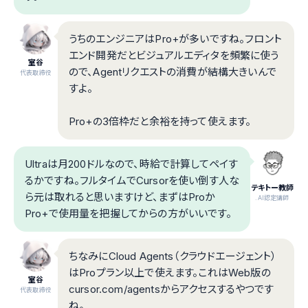
うちのエンジニアはPro+が多いですね。フロント
エンド開発だとビジュアルエディタを頻繁に使う
室谷
ので、Agentリクエストの消費が結構大きいんで
代表取締役
すよ。
Pro+の3倍枠だと余裕を持って使えます。
Ultraは月200ドルなので、時給で計算してペイす
るかですね。フルタイムでCursorを使い倒す人な
テキトー教師
ら元は取れると思いますけど、まずはProか
.AI認定講師
Pro+で使用量を把握してからの方がいいです。
ちなみにCloud Agents（クラウドエージェント）
はProプラン以上で使えます。これはWeb版の
室谷
cursor.com/agentsからアクセスするやつです
代表取締役
ね。