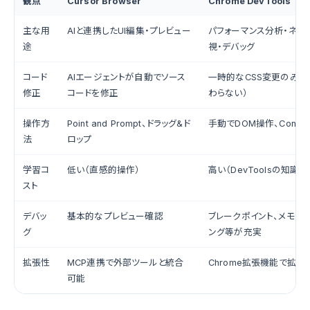
観点
Cursor Browser
Chrome DevTools
主な用
AIと連携したUI編集・プレビュー
パフォーマンス分析・ネッ
途
視・デバッグ
コード
AIエージェントが自動でソース
一時的なCSS変更のみ（
修正
コードを修正
わらない）
操作方
Point and Prompt、ドラッグ&ド
手動でDOM操作、Conso
法
ロップ
学習コ
低い（直感的操作）
高い（DevToolsの知識
スト
デバッ
基本的なプレビュー確認
ブレークポイント、メモリ
グ
ング等が充実
拡張性
MCP連携で外部ツールと統合
Chrome拡張機能で拡張
可能