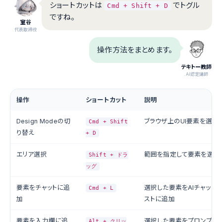
ショートカットは
でトグル
Cmd + Shift + D
ですね。
室谷
代表取締役
操作方法をまとめます。
テキトー教師
.AI認定講師
操作
ショートカット
説明
Design Modeの切
ブラウザ上のUI要素を選択
Cmd + Shift
り替え
+ D
エリア選択
範囲を指定して要素を選択
Shift + ドラ
ッグ
要素をチャットに追
選択した要素をAIチャット
Cmd + L
加
ストに追加
要素を入力欄に追
選択した要素をプロンプト
Alt + クリッ