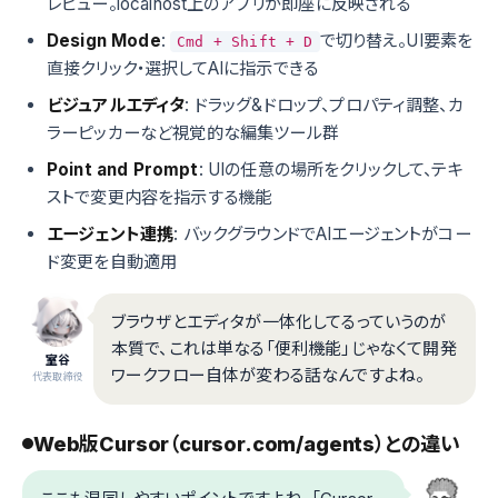
レビュー。localhost上のアプリが即座に反映される
Design Mode
:
で切り替え。UI要素を
Cmd + Shift + D
直接クリック・選択してAIに指示できる
ビジュアルエディタ
: ドラッグ&ドロップ、プロパティ調整、カ
ラーピッカーなど視覚的な編集ツール群
Point and Prompt
: UIの任意の場所をクリックして、テキ
ストで変更内容を指示する機能
エージェント連携
: バックグラウンドでAIエージェントがコー
ド変更を自動適用
ブラウザとエディタが一体化してるっていうのが
本質で、これは単なる「便利機能」じゃなくて開発
室谷
ワークフロー自体が変わる話なんですよね。
代表取締役
Web版Cursor（cursor.com/agents）との違い