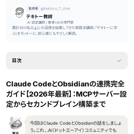
@tekitoo_T_cher
監修者
テキトー教師
.AI 認定講師 / 教育×AIの専門家
累計300名以上にAI活用を指導してきた実践派講師。「テキトーに学
ぶ」をモットーに、初心者にもやさしく解説。
目次
Claude CodeとObsidianの連携完全
ガイド【2026年最新】：MCPサーバー設
定からセカンドブレイン構築まで
今回はClaude CodeとObsidianの話をしましょ
う。これ、.AI（ドットエーアイ）コミュニティでも
室谷