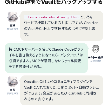
GitHub連携でVaultをバックアップする
というキー
claude code obsidian github
ワードで検索している方も多いですが、Obsidian
室谷
のVaultをGitHubで管理するのは強く推奨しま
代表取締役
す。
特にMCPサーバーを使ってClaude Codeがファ
イルを書き換えるようになったら、バックアップは
テキトー教師
必須ですよね。MCPが意図しないファイル変更
.AI認定講師
をする可能性がある。
Obsidian Gitというコミュニティプラグインを
Vaultに入れておくと、自動コミット・自動プッシュ
室谷
ができます。変更があるたびにGitHubに同期さ
代表取締役
れるので安心です。