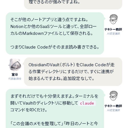
理できるのが強みですよね。
そこが他のノートアプリと違う点ですよね。
Notionとか他のSaaSツールと違って、全部ロー
テキトー教師
カルのMarkdownファイルとして保存される。
.AI認定講師
つまりClaude Codeがそのまま読み書きできる。
ObsidianのVault（ボルト）をClaude Codeが走
る作業ディレクトリにするだけで、すぐに連携が
室谷
始まるんですよね。追加設定なしで。
代表取締役
まずそれだけでも十分使えますよ。ターミナルを
開いてVaultのディレクトリに移動して
claude
テキトー教師
コマンドを叩くだけ。
.AI認定講師
「この会議のメモを整理して」「昨日のノートと今