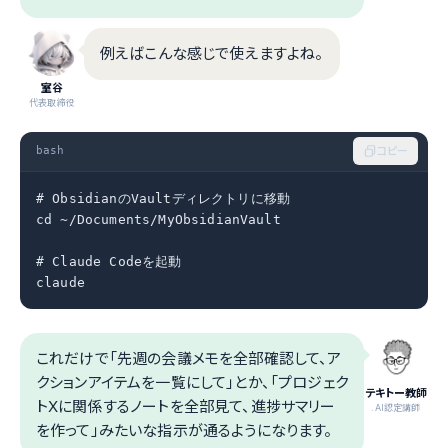
例えばこんな感じで使えますよね。
室谷
代表取締役
bash
コピー
# ObsidianのVaultディレクトリに移動

cd ~/Documents/MyObsidianVault

# Claude Codeを起動

claude
これだけで「先週の会議メモを全部確認して、ア
クションアイテムを一覧にして」とか、「プロジェク
テキトー教師
トXに関係するノートを全部見て、進捗サマリー
.AI認定講師
を作って」みたいな指示が通るようになります。