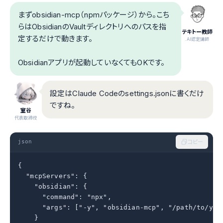
まずobsidian-mcp（npmパッケージ）から。こち
らはObsidianのVaultディレクトリへのパスを指
テキトー教師
定するだけで動きます。
.AI認定講師
Obsidianアプリが起動していなくてもOKです。
設定はClaude Codeのsettings.jsonに書くだけ
ですね。
室谷
代表取締役
json
コピー
{

  "mcpServers": {

    "obsidian": {

      "command": "npx",

      "args": ["-y", "obsidian-mcp", "/path/to/your
    }
