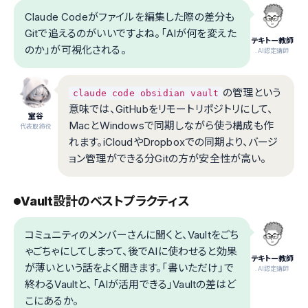
Claude Codeがファイルを編集した際の差分も
Gitで追えるのがいいですよね。「AIが何を変えた
テキトー教師
のか」が可視化される。
.AI認定講師
の管理という
claude code obsidian vault
意味では、GitHubをリモートリポジトリにして、
室谷
MacとWindowsで同期しながら使う構成も作
代表取締役
れます。iCloudやDropboxでの同期より、バージ
ョン管理ができる分Gitの方が安全性が高い。
Vault設計のベストプラクティス
コミュニティのメンバーさんに聞くと、Vaultをごち
ゃごちゃにしてしまって、後でAIに使わせると効果
テキトー教師
が薄いという話をよく聞きます。「書いただけ」で
.AI認定講師
終わるVaultと、「AIが活用できる」Vaultの差はど
こにあるか。