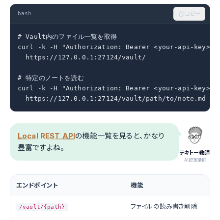
bash
コピー
# Vault内のファイル一覧を取得

curl -k -H "Authorization: Bearer <your-api-key>" \
  https://127.0.0.1:27124/vault/

# 特定のノートを読む

curl -k -H "Authorization: Bearer <your-api-key>" \
  https://127.0.0.1:27124/vault/path/to/note.md
Local REST API
の機能一覧を見ると、かなり
豊富ですよね。
テキトー教師
.AI認定講師
エンドポイント
機能
ファイルの読み書き削除
/vault/{path}