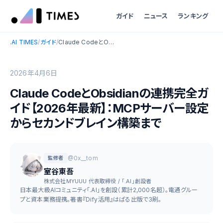
ガイド
ニュース
ランキング
.AI TIMES
/
ガイド
/
Claude CodeとObsidianの連携完全ガイド【2026年最新】：MCPサーバー設定からセカンドブレイン構築まで
2026年4月6日
Claude CodeとObsidianの連携完全ガ
イド【2026年最新】：MCPサーバー設定
からセカンドブレイン構築まで
@0x__tom
監修者
室谷東吾
株式会社MYUUU 代表取締役 / 「.AI」創設者
日本最大級AIコミュニティ「.AI」を創設（累計2,000名超）。電通グルー
プと資本業務提携。著書『Dify活用』はぱる出版で3刷。