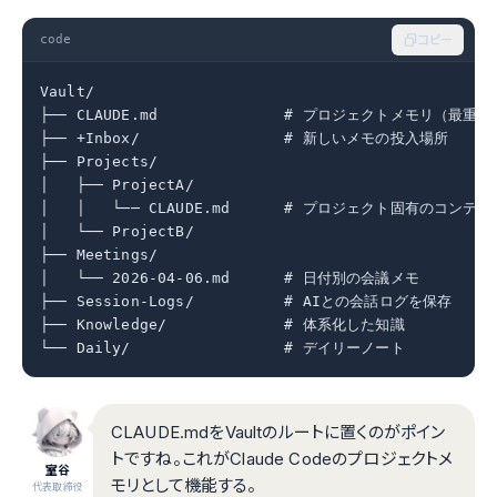
code
コピー
Vault/

├── CLAUDE.md              # プロジェクトメモリ（最重要）
├── +Inbox/                # 新しいメモの投入場所

├── Projects/

│   ├── ProjectA/

│   │   └── CLAUDE.md      # プロジェクト固有のコンテキ
│   └── ProjectB/

├── Meetings/

│   └── 2026-04-06.md      # 日付別の会議メモ

├── Session-Logs/          # AIとの会話ログを保存

├── Knowledge/             # 体系化した知識

└── Daily/                 # デイリーノート
CLAUDE.mdをVaultのルートに置くのがポイン
トですね。これがClaude Codeのプロジェクトメ
室谷
モリとして機能する。
代表取締役