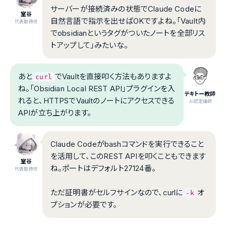
サーバーが接続済みの状態でClaude Codeに
室谷
自然言語で指示を出せばOKですよね。「Vault内
代表取締役
でobsidianというタグがついたノートを全部リス
トアップして」みたいな。
あと
でVaultを直接叩く方法もありますよ
curl
ね。「Obsidian Local REST API」プラグインを入
テキトー教師
れると、HTTPSでVaultのノートにアクセスできる
.AI認定講師
APIが立ち上がります。
Claude Codeがbashコマンドを実行できること
を活用して、このREST APIを叩くこともできます
室谷
ね。ポートはデフォルト27124番。
代表取締役
ただ証明書がセルフサインなので、curlに
オ
-k
プションが必要です。