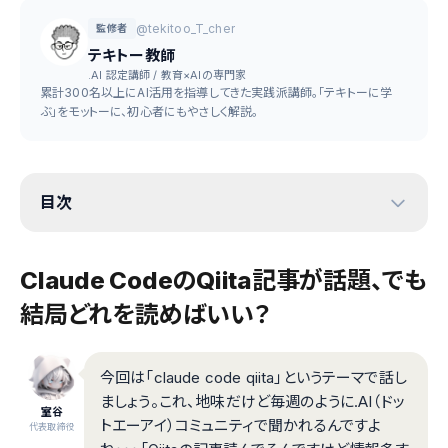
@tekitoo_T_cher
監修者
テキトー教師
.AI 認定講師 / 教育×AIの専門家
累計300名以上にAI活用を指導してきた実践派講師。「テキトーに学
ぶ」をモットーに、初心者にもやさしく解説。
目次
Claude CodeのQiita記事が話題、でも
結局どれを読めばいい？
今回は「claude code qiita」というテーマで話し
ましょう。これ、地味だけど毎週のように.AI（ドッ
室谷
トエーアイ）コミュニティで聞かれるんですよ
代表取締役