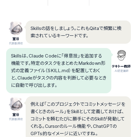
Skillsの話をしましょう。これもQiitaで頻繁に検
索されているキーワードです。
室谷
代表取締役
Skillsは、Claude Codeに「得意技」を追加する
機能です。特定のタスクをまとめたMarkdown形
テキトー教師
式の定義ファイル（SKILL.md）を配置しておく
.AI認定講師
と、Claudeがタスクの内容を判断して必要なとき
に自動で呼び出します。
例えば「このプロジェクトでコミットメッセージを
書くときのルール」をSkillとして定義しておけば、
室谷
コミットを頼むたびに勝手にそのSkillが発動して
代表取締役
くれる。Cursorのルール機能や、ChatGPTの
GPTs的なイメージに近いですね。