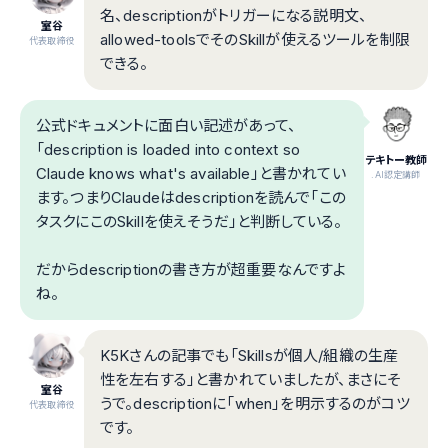
名、descriptionがトリガーになる説明文、
室谷
allowed-toolsでそのSkillが使えるツールを制限
代表取締役
できる。
公式ドキュメントに面白い記述があって、
「description is loaded into context so
テキトー教師
Claude knows what's available」と書かれてい
.AI認定講師
ます。つまりClaudeはdescriptionを読んで「この
タスクにこのSkillを使えそうだ」と判断している。
だからdescriptionの書き方が超重要なんですよ
ね。
K5Kさんの記事でも「Skillsが個人/組織の生産
性を左右する」と書かれていましたが、まさにそ
室谷
うで。descriptionに「when」を明示するのがコツ
代表取締役
です。