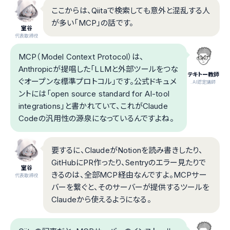
ここからは、Qiitaで検索しても意外と混乱する人
が多い「MCP」の話です。
室谷
代表取締役
MCP（Model Context Protocol）は、
Anthropicが提唱した「LLMと外部ツールをつな
テキトー教師
ぐオープンな標準プロトコル」です。公式ドキュメ
.AI認定講師
ントには「open source standard for AI-tool
integrations」と書かれていて、これがClaude
Codeの汎用性の源泉になっているんですよね。
要するに、ClaudeがNotionを読み書きしたり、
GitHubにPR作ったり、Sentryのエラー見たりで
室谷
きるのは、全部MCP経由なんですよ。MCPサー
代表取締役
バーを繋ぐと、そのサーバーが提供するツールを
Claudeから使えるようになる。