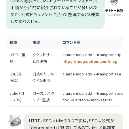
Qiitaの記事だと、MCPサーバーのインストール
手順が断片的に紹介されていることが多いんで
テキトー教師
すが、公式ドキュメントに沿って整理すると3種類
.AI認定講師
しかありません。
種類
用途
コマンド例
HTTP（推
クラウドサー
claude mcp add --transport http not
奨）
ビス連携
https://mcp.notion.com/mcp
SSE（非
旧式のリアル
claude mcp add --transport sse ...
推奨）
タイム連携
stdio（ロ
ローカルスク
claude mcp add --transport stdio air
ーカル）
リプト連携
npx -y airtable-mcp-server
HTTP、SSE、stdioの3つですね。SSEは公式が
「deprecated」と明言してるので、新しく追加す