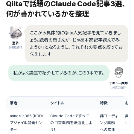
Qiitaで話題のClaude Code記事3選、
何が書かれているかを整理
ここから具体的にQiita人気記事を見ていきまし
ょう。読者の皆さんが「じゃあ本家記事読んでみ
室谷
ようか」となるように、それぞれの要点を絞ってお
代表取締役
伝えします。
私がよく講座で紹介しているのが、この3本です。
テキトー教師
.AI認定講師
筆者
タイトル
特徴
おす
minorun365（KDDI
Claude Codeですべて
非コーディ
業務
アジャイル開発セン
の日常業務を爆速化しよ
ング業務
い全
ター）
う！
への応用