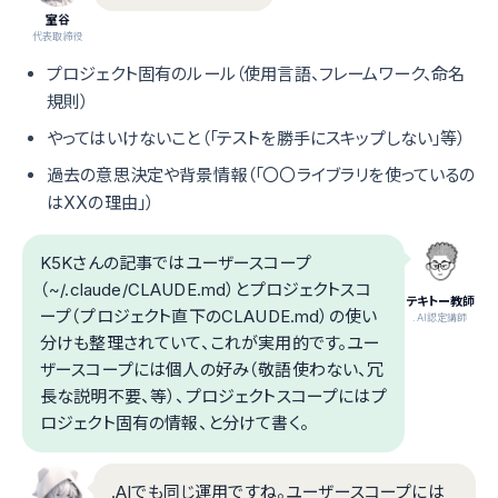
室谷
代表取締役
プロジェクト固有のルール（使用言語、フレームワーク、命名
規則）
やってはいけないこと（「テストを勝手にスキップしない」等）
過去の意思決定や背景情報（「〇〇ライブラリを使っているの
はXXの理由」）
K5Kさんの記事ではユーザースコープ
（~/.claude/CLAUDE.md）とプロジェクトスコ
テキトー教師
ープ（プロジェクト直下のCLAUDE.md）の使い
.AI認定講師
分けも整理されていて、これが実用的です。ユー
ザースコープには個人の好み（敬語使わない、冗
長な説明不要、等）、プロジェクトスコープにはプ
ロジェクト固有の情報、と分けて書く。
.AIでも同じ運用ですね。ユーザースコープには