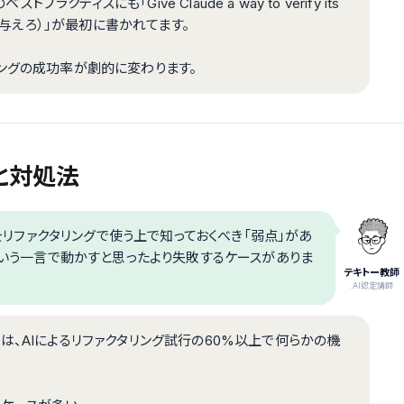
ラクティスにも「Give Claude a way to verify its
段を与えろ）」が最初に書かれてます。
ングの成功率が劇的に変わります。
と対処法
eをリファクタリングで使う上で知っておくべき「弱点」があ
」という一言で動かすと思ったより失敗するケースがありま
テキトー教師
.AI認定講師
は、AIによるリファクタリング試行の60%以上で何らかの機