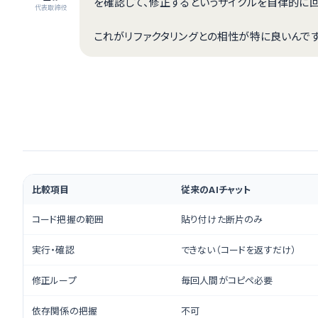
を確認して、修正するというサイクルを自律的に回
代表取締役
これがリファクタリングとの相性が特に良いんです
比較項目
従来のAIチャット
コード把握の範囲
貼り付けた断片のみ
実行・確認
できない（コードを返すだけ）
修正ループ
毎回人間がコピペ必要
依存関係の把握
不可