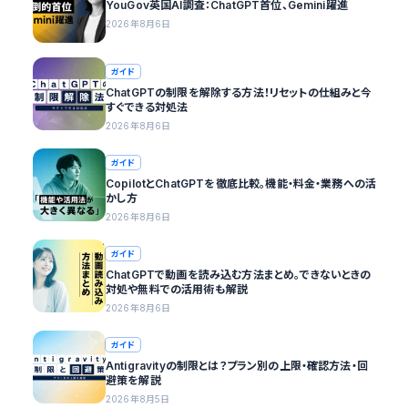
YouGov英国AI調査：ChatGPT首位、Gemini躍進
2026年8月6日
ガイド
ChatGPTの制限を解除する方法！リセットの仕組みと今
すぐできる対処法
2026年8月6日
ガイド
CopilotとChatGPTを徹底比較。機能・料金・業務への活
かし方
2026年8月6日
ガイド
ChatGPTで動画を読み込む方法まとめ。できないときの
対処や無料での活用術も解説
2026年8月6日
ガイド
Antigravityの制限とは？プラン別の上限・確認方法・回
避策を解説
2026年8月5日