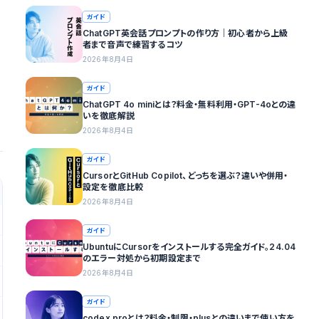
ガイド
ChatGPT英会話プロンプトの作り方｜初心者から上級
者まで音声で練習するコツ
2026年8月4日
ガイド
ChatGPT 4o miniとは？料金・無料利用・GPT-4oとの違
いを徹底解説
2026年8月4日
ガイド
CursorとGitHub Copilot、どっちを選ぶ？違いや併用・
設定を徹底比較
2026年8月4日
ガイド
UbuntuにCursorをインストールする完全ガイド。24.04
のエラー対処から初期設定まで
2026年8月4日
ガイド
codex proとは？料金・制限・plusとの違いまで使い方を