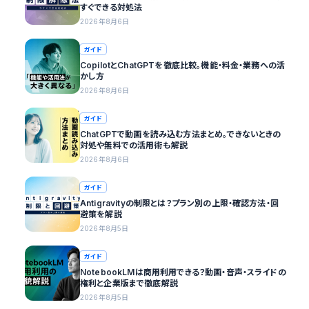
すぐできる対処法
2026年8月6日
ガイド
CopilotとChatGPTを徹底比較。機能・料金・業務への活
かし方
2026年8月6日
ガイド
ChatGPTで動画を読み込む方法まとめ。できないときの
対処や無料での活用術も解説
2026年8月6日
ガイド
Antigravityの制限とは？プラン別の上限・確認方法・回
避策を解説
2026年8月5日
ガイド
NotebookLMは商用利用できる？動画・音声・スライドの
権利と企業版まで徹底解説
2026年8月5日