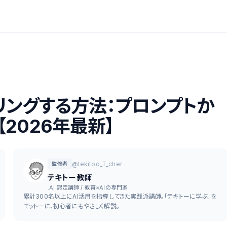
クタリングする方法：プロンプトか
2026年最新】
@tekitoo_T_cher
監修者
テキトー教師
.AI 認定講師 / 教育×AIの専門家
累計300名以上にAI活用を指導してきた実践派講師。「テキトーに学ぶ」を
モットーに、初心者にもやさしく解説。