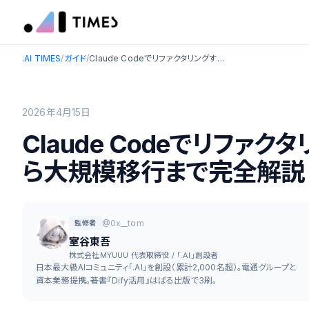
.AI TIMES
/
ガイド
/
Claude Codeでリファクタリングする方法：プロンプトから大規模移行まで完全解説【2026年最新】
2026年4月15日
Claude Codeでリファ
ら大規模移行まで完全解説【
@0x__tom
監修者
室谷東吾
株式会社MYUUU 代表取締役 / 「.AI」創設者
日本最大級AIコミュニティ「.AI」を創設（累計2,000名超）。電通グループと
資本業務提携。著書『Dify活用』はぱる出版で3刷。