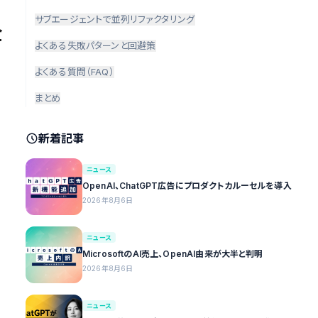
サブエージェントで並列リファクタリング
全
よくある失敗パターンと回避策
よくある質問（FAQ）
まとめ
新着記事
ニュース
OpenAI、ChatGPT広告にプロダクトカルーセルを導入
2026年8月6日
ニュース
MicrosoftのAI売上、OpenAI由来が大半と判明
2026年8月6日
ニュース