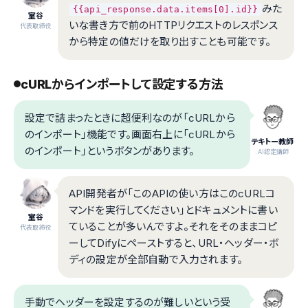
みた
{{api_response.data.items[0].id}}
室谷
いな書き方で前のHTTPリクエストのレスポンス
代表取締役
から特定の値だけを取り出すことも可能です。
cURLからインポートして設定する方法
設定で詰まったときに超便利なのが「cURLから
のインポート」機能です。画面右上に「cURLから
テキトー教師
のインポート」というボタンがあります。
.AI認定講師
API開発者が「このAPIの使い方はこのcURLコ
マンドを実行してください」とドキュメントに書い
室谷
ていることが多いんですよ。それをそのままコピ
代表取締役
ーしてDifyにペーストすると、URL・ヘッダー・ボ
ディの設定が全部自動で入力されます。
手動でヘッダーを設定するのが難しいという受