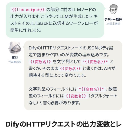
の部分に前のLLMノードの
{{llm.output}}
出力が入ります。こうやってLLMが生成したテキ
テキトー教師
ストをそのままSlackに送信するワークフローが
.AI認定講師
簡単に作れます。
DifyのHTTPリクエストノードのJSONボディ設
定で詰まりやすいのが変数の埋め込みです。
室谷
を文字列として
と
{{変数名}}
"{{変数名}}"
代表取締役
書くか、そのまま
と書くかは、APIが
{{変数名}}
期待する型によって変わります。
文字列型のフィールドには
、数値
"{{変数名}}"
型のフィールドには
（ダブルクォート
{{変数名}}
なし）と書く必要があります。
DifyのHTTPリクエストの出力変数とレ