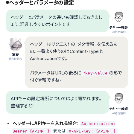
ヘッダーとパラメータの設定
ヘッダーとパラメータの違いも確認しておきまし
ょう。混乱しやすいポイントです。
テキトー教師
.AI認定講師
ヘッダーはリクエストの「メタ情報」を伝えるも
の。一番よく使うのはContent-Typeと
室谷
Authorizationです。
代表取締役
パラメータはURLの後ろに
の形で
?key=value
付く情報ですね。
APIキーの設定場所についてはよく聞かれます。
整理すると：
テキトー教師
.AI認定講師
ヘッダーにAPIキーを入れる場合
:
Authorization:
または
Bearer {APIキー}
X-API-Key: {APIキー}