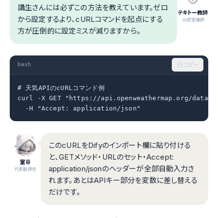
講生さんには必ずこの方法を教えています。ゼロ
テキトー教師
から設定するより、cURLコマンドを起点にする
.AI認定講師
方が圧倒的に設定ミスが減りますから。
bash
コピー
# 天気APIのcURLコマンド例

curl -X GET "https://api.openweathermap.org/data/2.
  -H "Accept: application/json"
このcURLをDifyのインポート欄に貼り付ける
と、GETメソッド・URLのセット・Accept:
室谷
application/jsonのヘッダーが全部自動入力さ
代表取締役
れます。あとはAPIキー部分を変数に差し替える
だけです。