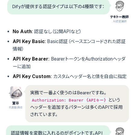
Difyが提供する認証タイプは以下の4種類です：
テキトー教師
.AI認定講師
No Auth
: 認証なし（公開APIなど）
API Key Basic
: Basic認証（ベースエンコードされた認証
情報）
API Key Bearer
: BearerトークンをAuthorizationヘッダ
ーに追加
API Key Custom
: カスタムヘッダー名と値を自由に指定
実務で一番よく使うのはBearerですね。
という
Authorization: Bearer {APIキー}
室谷
ヘッダーを追加するパターンは多くのAPIで採用
代表取締役
されています。
認証情報を変数に入れるのがポイントです。API