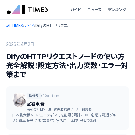
ガイド
ニュース
ランキング
.AI TIMES
/
ガイド
/
DifyのHTTPリクエストノードの使い方完全解説！設定方法・出力変数・エラー対策まで
2026年4月2日
DifyのHTTPリクエストノードの使い方
完全解説！設定方法・出力変数・エラー対
策まで
@0x__tom
監修者
室谷東吾
株式会社MYUUU 代表取締役 / 「.AI」創設者
日本最大級AIコミュニティ「.AI」を創設（累計2,000名超）。電通グルー
プと資本業務提携。著書『Dify活用』はぱる出版で3刷。