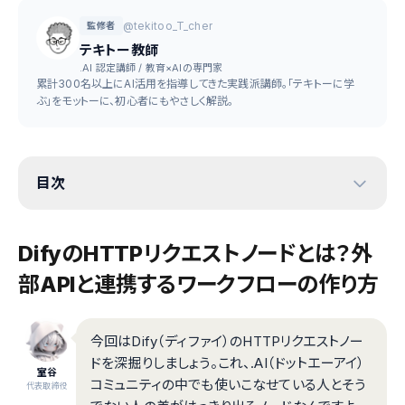
@tekitoo_T_cher
監修者
テキトー教師
.AI 認定講師 / 教育×AIの専門家
累計300名以上にAI活用を指導してきた実践派講師。「テキトーに学
ぶ」をモットーに、初心者にもやさしく解説。
目次
DifyのHTTPリクエストノードとは？外
部APIと連携するワークフローの作り方
今回はDify（ディファイ）のHTTPリクエストノー
ドを深掘りしましょう。これ、.AI（ドットエーアイ）
室谷
コミュニティの中でも使いこなせている人とそう
代表取締役