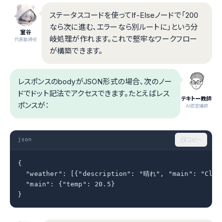
ステータスコードを使ってIf-Elseノードで「200
なら次に進む、エラーなら別ルートに」という分
室谷
岐処理が作れます。これで堅牢なワークフロー
代表取締役
が構築できます。
レスポンスのbodyがJSON形式の場合、次のノー
ドでドット記法でアクセスできます。たとえばレス
テキトー教師
ポンスが：
.AI認定講師
json
コピー
{

  "weather": [{"description": "晴れ", "main": "Clear
  "main": {"temp": 20.5}

}