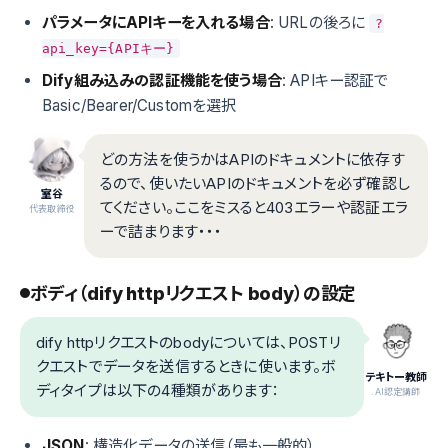
パラメータにAPIキーを入れる場合
: URLの後ろに
?
api_key={APIキー}
Dify組み込みの認証機能を使う場合
: APIキー認証で
Basic/Bearer/Customを選択
どの方法を使うかはAPIのドキュメントに依存す
るので、使いたいAPIのドキュメントを必ず確認し
室谷
てください。ここをミスると403エラーや認証エラ
代表取締役
ーで詰まります・・・
ボディ（dify httpリクエスト body）の設定
dify httpリクエストのbodyについては、POSTリ
クエストでデータを送信するときに使います。ボ
テキトー教師
ディタイプは以下の4種類があります：
.AI認定講師
JSON
: 構造化データの送信（最も一般的）