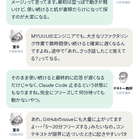
メージ」って言ってます。最初は空っぽで動きが軽
.AI認定講師
いけど、使い続けると机が書類だらけになって探
すのが大変になる。
MYUUUのエンジニアでも、大きなリファクタリン
グ作業で数時間使い続けると確実に遅くなるん
室谷
ですよね。途中で「あれ、さっき話したこと覚えて
代表取締役
る？」ってなる。
そのまま使い続けると最終的に応答が遅くなる
だけじゃなく、Claude Code 止まるという状態に
テキトー教師
もなりますね。完全にフリーズして何分待っても
.AI認定講師
動かないやつ。
あれ、GitHubのissueにも大量に上がってます
よ・・・「5〜20分フリーズする」みたいなの。コン
室谷
テキストが限界に近づいたときに起きやすいパタ
代表取締役