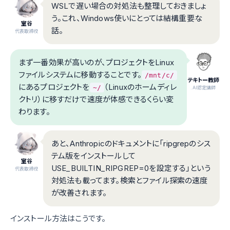
WSLで遅い場合の対処法も整理しておきましょ
う。これ、Windows使いにとっては結構重要な
室谷
話。
代表取締役
まず一番効果が高いのが、プロジェクトをLinux
ファイルシステムに移動することです。
/mnt/c/
テキトー教師
にあるプロジェクトを
（Linuxのホームディレ
~/
.AI認定講師
クトリ）に移すだけで速度が体感できるくらい変
わります。
あと、Anthropicのドキュメントに「ripgrepのシス
テム版をインストールして
室谷
USE_BUILTIN_RIPGREP=0を設定する」という
代表取締役
対処法も載ってます。検索とファイル探索の速度
が改善されます。
インストール方法はこうです。