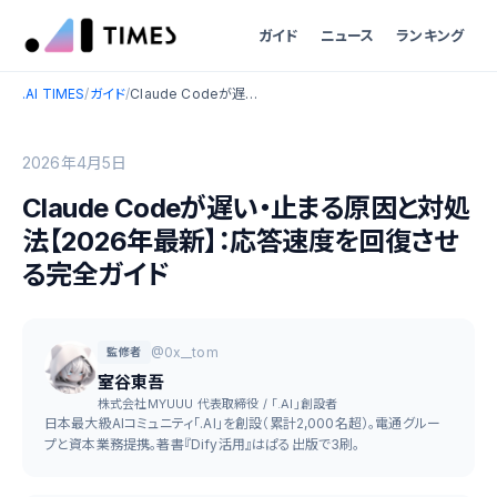
ガイド
ニュース
ランキング
.AI TIMES
/
ガイド
/
Claude Codeが遅い・止まる原因と対処法【2026年最新】：応答速度を回復させる完全ガイド
2026年4月5日
Claude Codeが遅い・止まる原因と対処
法【2026年最新】：応答速度を回復させ
る完全ガイド
@0x__tom
監修者
室谷東吾
株式会社MYUUU 代表取締役 / 「.AI」創設者
日本最大級AIコミュニティ「.AI」を創設（累計2,000名超）。電通グルー
プと資本業務提携。著書『Dify活用』はぱる出版で3刷。