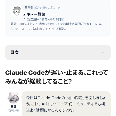
@tekitoo_T_cher
監修者
テキトー教師
.AI 認定講師 / 教育×AIの専門家
累計300名以上にAI活用を指導してきた実践派講師。「テキトーに学
ぶ」をモットーに、初心者にもやさしく解説。
目次
Claude Codeが遅い・止まる、これって
みんなが経験してること？
今日はClaude Codeの「遅い問題」を話しましょ
う。これ、.AI（ドットエーアイ）コミュニティでも相
室谷
当よく話題になるんですよね。
代表取締役