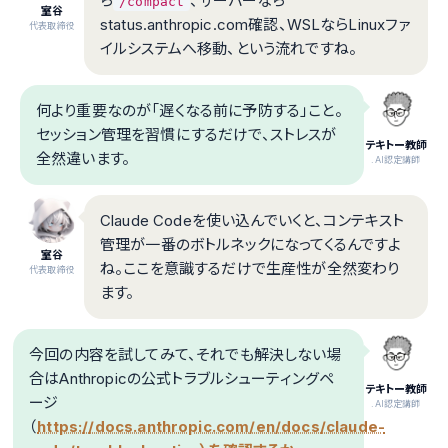
ら
、サーバーなら
/compact
室谷
status.anthropic.com確認、WSLならLinuxファ
代表取締役
イルシステムへ移動、という流れですね。
何より重要なのが「遅くなる前に予防する」こと。
セッション管理を習慣にするだけで、ストレスが
テキトー教師
全然違います。
.AI認定講師
Claude Codeを使い込んでいくと、コンテキスト
管理が一番のボトルネックになってくるんですよ
室谷
ね。ここを意識するだけで生産性が全然変わり
代表取締役
ます。
今回の内容を試してみて、それでも解決しない場
合はAnthropicの公式トラブルシューティングペ
テキトー教師
ージ
.AI認定講師
（
https://docs.anthropic.com/en/docs/claude-