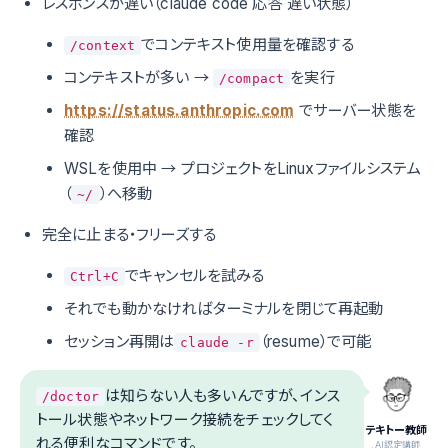
レスポンスが遅い（claude code 応答 遅い状態）
でコンテキスト使用量を確認する
/context
コンテキストが多い →
を実行
/compact
https://status.anthropic.com
でサーバー状態を
確認
WSLを使用中 → プロジェクトをLinuxファイルシステム
（
）へ移動
~/
完全に止まる・フリーズする
でキャンセルを試みる
Ctrl+C
それでも動かなければターミナルを閉じて再起動
セッション再開は
（resume）で可能
claude -r
は知らない人も多いんですが、インス
/doctor
トール状態やネットワーク接続をチェックしてく
テキトー教師
れる便利なコマンドです。
.AI認定講師