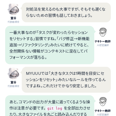
対処法を覚えるのも大事ですが、そもそも遅くな
らないための習慣も話しておきましょう。
室谷
代表取締役
一番大事なのが「タスクが変わったらセッション
をリセットする」習慣ですね。「バグ修正→新機能
テキトー教師
追加→リファクタリング」みたいに続けてやると、
.AI認定講師
全然関係ない情報がコンテキストに混在してパ
フォーマンスが落ちる。
MYUUUでは「大きなタスクは1時間を目安にセ
ッションをリセット」みたいなルールを作ってるん
室谷
ですよね。これだけでかなり安定しました。
代表取締役
あと、コマンドの出力が大量に返ってくるような操
作は注意が必要です。
を全部出力させ
git log
テキトー教師
たり、大きなファイルを丸ごと読み込んだりする
.AI認定講師