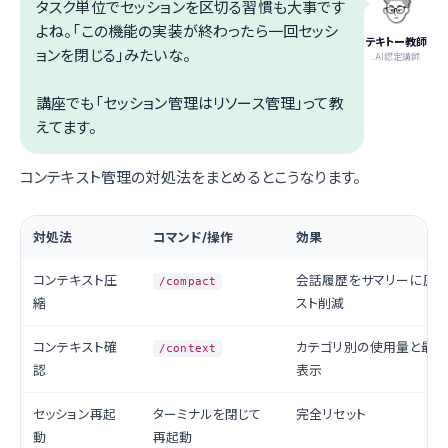
タスク単位でセッションを区切る習慣も大事です
よね。「この機能の実装が終わったら一回セッシ
テキトー教師
ョンを閉じる」みたいな。
.AI認定講師
講座でも「セッション管理はリソース管理」って教
えてます。
コンテキスト管理の対処法をまとめるとこうなります。
対処法
コマンド/操作
効果
コンテキスト圧
会話履歴をサマリーに圧縮
/compact
縮
スト削減
コンテキスト確
カテゴリ別の使用量と最適
/context
認
表示
セッション再起
ターミナルを閉じて
完全リセット
動
再起動