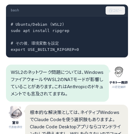
bash
コピー
# Ubuntu/Debian (WSL2)

sudo apt install ripgrep

# その後、環境変数を設定

export USE_BUILTIN_RIPGREP=0
WSL2のネットワーク問題については、Windows
ファイアウォールやWSL2のNATモードが影響し
テキトー教師
ていることがあります。これはAnthropicのドキュ
.AI認定講師
メントでも言及されてますね。
根本的な解決策としては、ネイティブWindows
でClaude Codeを使う選択肢もありますよ。
室谷
Claude Code Desktopアプリならコマンドライ
代表取締役
ンなしで使えますし、WSLを介さないのでファイ