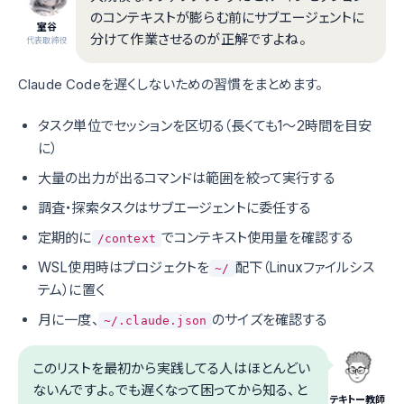
のコンテキストが膨らむ前にサブエージェントに
室谷
分けて作業させるのが正解ですよね。
代表取締役
Claude Codeを遅くしないための習慣をまとめます。
タスク単位でセッションを区切る（長くても1〜2時間を目安
に）
大量の出力が出るコマンドは範囲を絞って実行する
調査・探索タスクはサブエージェントに委任する
定期的に
でコンテキスト使用量を確認する
/context
WSL使用時はプロジェクトを
配下（Linuxファイルシス
~/
テム）に置く
月に一度、
のサイズを確認する
~/.claude.json
このリストを最初から実践してる人はほとんどい
ないんですよ。でも遅くなって困ってから知る、と
テキトー教師