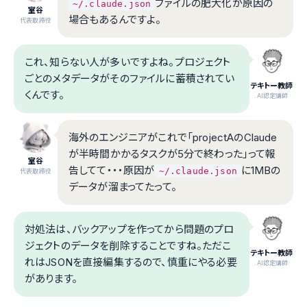
ファイルの肥大化が原因の
~/.claude.json
室谷
場合もあるんですよ。
代表取締役
これ、知らない人が多いですよね。プロジェクト
ごとのメタデータがそのファイルに蓄積されてい
テキトー教師
くんです。
.AI認定講師
海外のエンジニアがこれで「projectAのClaude
が半時間かかるタスクが5分で終わった」って報
室谷
告してて・・・原因が
に1MBの
~/.claude.json
代表取締役
データが溜まってたって。
対処法は、バックアップを作ってから問題のプロ
ジェクトのデータを削除することですね。ただこ
テキトー教師
れはJSONを直接編集するので、慎重にやる必要
.AI認定講師
があります。