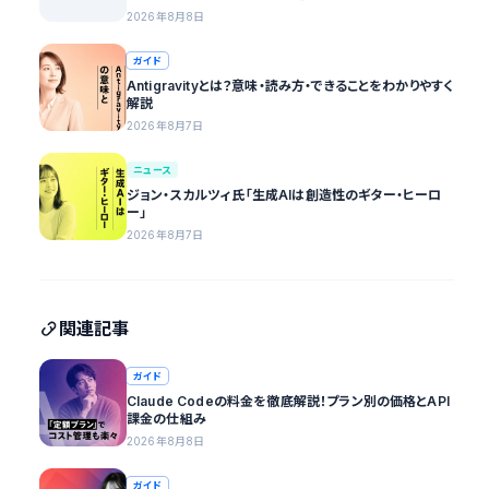
2026年8月8日
ガイド
Antigravityとは？意味・読み方・できることをわかりやすく
解説
2026年8月7日
ニュース
ジョン・スカルツィ氏「生成AIは創造性のギター・ヒーロ
ー」
2026年8月7日
関連記事
ガイド
Claude Codeの料金を徹底解説！プラン別の価格とAPI
課金の仕組み
2026年8月8日
ガイド