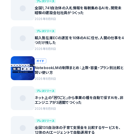
プレスリリース
全国1,741自治体の入札情報を毎朝集めるAIを、開発未
経験の建設会社社員がつくった
2026年8月8日
プレスリリース
輸入無在庫ECの運営を10体のAIに任せ、人間の仕事を4
つだけ残した
2026年8月8日
ガイド
NotebookLMの制限まとめ：上限・容量・プラン別比較と
賢い使い方
2026年8月8日
プレスリリース
ネット上の「困りごと」から事業の種を自動で探すAIを、非
エンジニアが3週間でつくった
2026年8月8日
プレスリリース
全国135自治体の子育て支援金を比較するサービスを、
12体のAIエージェントで自動運用する