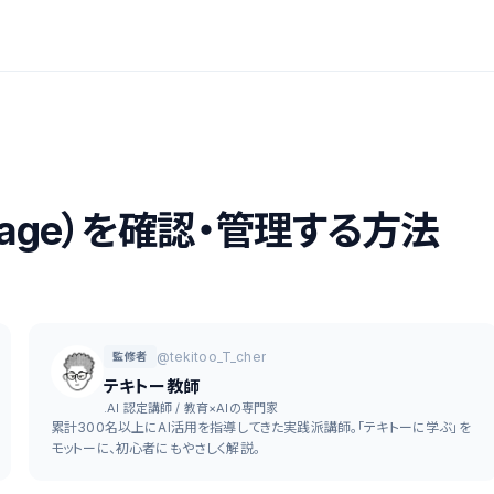
usage）を確認・管理する方法
@tekitoo_T_cher
監修者
テキトー教師
.AI 認定講師 / 教育×AIの専門家
累計300名以上にAI活用を指導してきた実践派講師。「テキトーに学ぶ」を
モットーに、初心者にもやさしく解説。