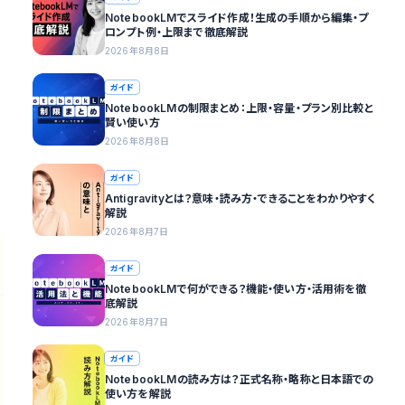
NotebookLMでスライド作成！生成の手順から編集・プ
ロンプト例・上限まで徹底解説
2026年8月8日
ガイド
NotebookLMの制限まとめ：上限・容量・プラン別比較と
賢い使い方
2026年8月8日
ガイド
Antigravityとは？意味・読み方・できることをわかりやすく
解説
2026年8月7日
ガイド
NotebookLMで何ができる？機能・使い方・活用術を徹
底解説
2026年8月7日
ガイド
NotebookLMの読み方は？正式名称・略称と日本語での
使い方を解説