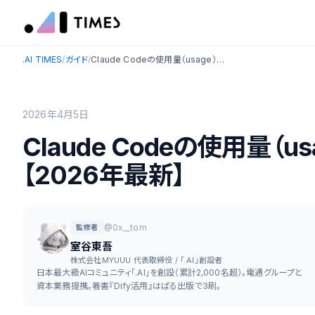
.AI TIMES
/
ガイド
/
Claude Codeの使用量（usage）を確認・管理する方法【2026年最新】
2026年4月5日
Claude Codeの使用量（
【2026年最新】
@0x__tom
監修者
室谷東吾
株式会社MYUUU 代表取締役 / 「.AI」創設者
日本最大級AIコミュニティ「.AI」を創設（累計2,000名超）。電通グループと
資本業務提携。著書『Dify活用』はぱる出版で3刷。