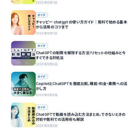
2026年8月7日
ガイド
チャッピー chatgpt の使い方ガイド｜無料で始める基本
から活用のコツまで
2026年8月7日
ガイド
ChatGPTの制限を解除する方法！リセットの仕組みと今
すぐできる対処法
2026年8月6日
ガイド
CopilotとChatGPTを徹底比較。機能・料金・業務への活
かし方
2026年8月6日
ガイド
ChatGPTで動画を読み込む方法まとめ。できないときの
対処や無料での活用術も解説
2026年8月6日