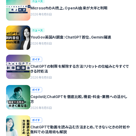
ニュース
MicrosoftのAI売上、OpenAI由来が大半と判明
2026年8月6日
ニュース
YouGov英国AI調査：ChatGPT首位、Gemini躍進
2026年8月6日
ガイド
ChatGPTの制限を解除する方法！リセットの仕組みと今すぐで
きる対処法
2026年8月6日
ガイド
CopilotとChatGPTを徹底比較。機能・料金・業務への活かし
方
2026年8月6日
ガイド
ChatGPTで動画を読み込む方法まとめ。できないときの対処や
無料での活用術も解説