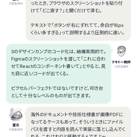
ったとき、ブラウザのスクリーンショットを貼り付
代表取締役
けて「どこ直す？」と聞くだけで済む。
テキストで「ボタンが右にずれてて、余白が16px
くらい多すぎる」って説明するより圧倒的に速い。
3のデザインカンプのコード化は、結構実用的で。
Figmaのスクリーンショットを渡して「これに合わ
テキトー教師
せてReactのコンポーネント書いて」とやると、見
.AI認定講師
た目に近いコードが出てくる。
ピクセルパーフェクトではないですけど、叩き台
として十分なレベルのものが出てきます。
海外のドキュメントや技術仕様書が画像PDFに
なってるケースもあって、そういうときにファイル
室谷
パスを渡すと内容を読んで実装に落とし込んでく
代表取締役
れる。これはわりと感動するんですよw