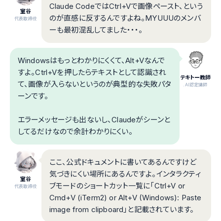
Claude CodeではCtrl+Vで画像ペースト、という
室谷
のが直感に反するんですよね。MYUUUのメンバ
代表取締役
ーも最初混乱してました・・・。
Windowsはもっとわかりにくくて、Alt+Vなんで
すよ。Ctrl+Vを押したらテキストとして認識され
テキトー教師
て、画像が入らないというのが典型的な失敗パタ
.AI認定講師
ーンです。
エラーメッセージも出ないし、Claudeがシーンと
してるだけなので余計わかりにくい。
ここ、公式ドキュメントに書いてあるんですけど
気づきにくい場所にあるんですよ。インタラクティ
室谷
ブモードのショートカット一覧に「Ctrl+V or
代表取締役
Cmd+V (iTerm2) or Alt+V (Windows): Paste
image from clipboard」と記載されています。