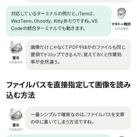
対応しているターミナルの例だと、iTerm2、
WezTerm、Ghostty、Kittyあたりですね。VS
テキトー教師
Codeの統合ターミナルでも動きます。
.AI認定講師
画像だけじゃなくてPDFやほかのファイルも同じ
要領でドロップできるんで、覚えておくと作業効
室谷
率が全然違う。
代表取締役
ファイルパスを直接指定して画像を読み
込む方法
一番シンプルで確実なのは、ファイルパスを文章
の中に書いてしまう方法ですね。
室谷
代表取締役