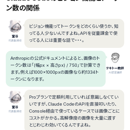
ン数の関係
ビジョン機能ってトークンをどのくらい使うか、知
ってる人少ないんですよね。APIを従量課金で使
室谷
ってる人には重要な話で・・・。
代表取締役
Anthropicの公式ドキュメントによると、画像のト
ークン数は「(幅px × 高さpx) / 750」で計算でき
テキトー教師
ます。例えば1000×1000pxの画像なら約1334ト
.AI認定講師
ークンになります。
Proプランで定額利用していれば意識しなくてい
いですが、Claude CodeのAPIを直接叩いたり、
室谷
Console経由で使っているケースでは画像ごとに
代表取締役
コストがかかる。高解像度の画像を大量に渡す
とじわじわ効いてくるんですよね。