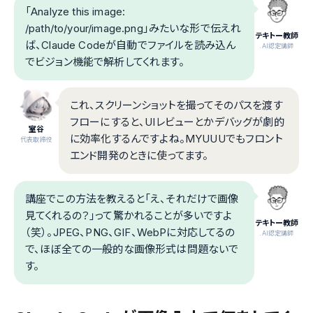
「Analyze this image:
/path/to/your/image.png」みたいな形で伝えれ
テキトー教師
ば、Claude Codeが自動でファイルを読み込ん
.AI認定講師
でビジョン機能で解析してくれます。
これ、スクリーンショットを撮ってそのパスを渡す
フローにすると、UIレビューとかデバッグが劇的
室谷
に効率化するんですよね。MYUUUでもフロント
代表取締役
エンド開発のときに使ってます。
講座でこの方法を教えると「え、それだけで画像
見てくれるの？」って驚かれることが多いですよ
テキトー教師
（笑）。JPEG、PNG、GIF、WebPに対応してるの
.AI認定講師
で、ほぼ全ての一般的な画像形式は問題ないで
す。