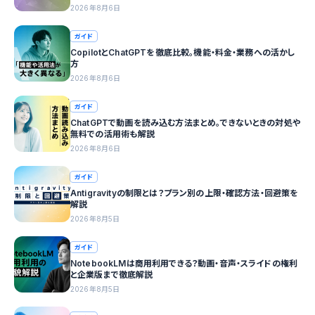
2026年8月6日
ガイド
CopilotとChatGPTを徹底比較。機能・料金・業務への活かし
方
2026年8月6日
ガイド
ChatGPTで動画を読み込む方法まとめ。できないときの対処や
無料での活用術も解説
2026年8月6日
ガイド
Antigravityの制限とは？プラン別の上限・確認方法・回避策を
解説
2026年8月5日
ガイド
NotebookLMは商用利用できる？動画・音声・スライドの権利
と企業版まで徹底解説
2026年8月5日