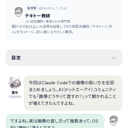
@tekitoo_T_cher
監修者
テキトー教師
.AI 認定講師 / 教育×AIの専門家
累計300名以上にAI活用を指導してきた実践派講師。「テキトーに学
ぶ」をモットーに、初心者にもやさしく解説。
目次
今回はClaude Codeでの画像の扱い方を全部
まとめましょう。.AI（ドットエーアイ）コミュニティ
室谷
でも「画像どうやって渡すの？」って聞かれること
代表取締役
が増えてきたんですよね。
ですよね。実は画像の渡し方って複数あって、OS
別に微妙に違うんですよ。