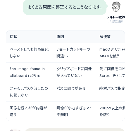
よくある原因を整理するとこうなります。
テキトー教師
.AI認定講師
症状
原因
解決策
ペーストしても何も反応
ショートカットキーの
macOS: Ctrl+V、
しない
間違い
Alt+Vを使う
「no image found in
クリップボードに画像
先に画像をコピー（Pr
clipboard」と表示
が入っていない
Screen等）して
ファイルパスを渡したの
パスに誤りがある
絶対パスで指定し
に読まない
画像を読んだが内容が
画像が小さすぎる or
200px以上の解
違う
不鮮明
を使う