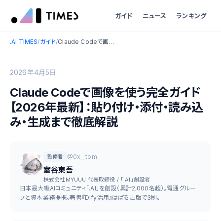
ガイド
ニュース
ランキング
.AI TIMES
/
ガイド
/
Claude Codeで画像を使う完全ガイド【2026年最新】：貼り付け・添付・読み込み・生成まで徹底解説
2026年4月5日
Claude Codeで画像を使う完全ガイド
【2026年最新】：貼り付け・添付・読み込
み・生成まで徹底解説
@0x__tom
監修者
室谷東吾
株式会社MYUUU 代表取締役 / 「.AI」創設者
日本最大級AIコミュニティ「.AI」を創設（累計2,000名超）。電通グルー
プと資本業務提携。著書『Dify活用』はぱる出版で3刷。