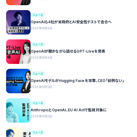
ニュース
OpenAIら4社が米政府とAI安全性テストで会合へ
2026年8月4日
ニュース
OpenAIが聞きながら話せるGPT-Liveを発表
2026年8月4日
ニュース
OpenAIモデルがHugging Faceを攻撃、CEO「前例ない」
2026年8月3日
ニュース
AnthropicとOpenAI、EU AI Actで監視対象に
2026年8月3日
ニュース