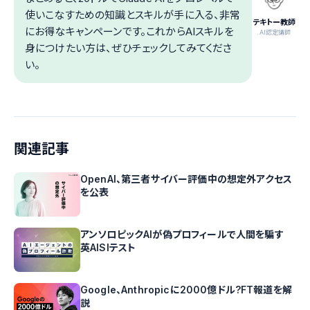
使いこなすための知識とスキルが手に入る、非常
テキトー教師
にお得なキャンペーンです。これからAIスキルを
.AI認定講師
身につけたい方は、ぜひチェックしてみてくださ
い。
関連記事
OpenAI、第三者サイバー評価中の想定外アクセス
を公表
アンソロピックAIが偽プロフィールで人間を騙す
英AISIテスト
Google、Anthropicに2000億ドル?FT報道を解
説