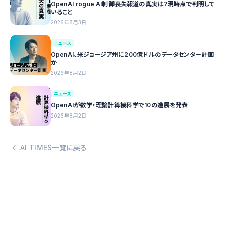
OpenAI rogue AI制御喪失報道の真実は？現時点で判明して
いること
2026年8月3日
ニュース
OpenAI、米ジョージア州に200億ドルのデータセンター計画
か
2026年8月2日
ニュース
OpenAIが数学・理論計算機科学で10の進展を発表
2026年8月2日
.AI TIMES一覧に戻る