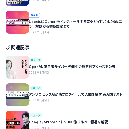
2026年8月4日
ガイド
UbuntuにCursorをインストールする完全ガイド。24.04のエ
ラー対処から初期設定まで
2026年8月4日
関連記事
ニュース
OpenAI、第三者サイバー評価中の想定外アクセスを公表
2026年8月5日
ニュース
アンソロピックAIが偽プロフィールで人間を騙す 英AISIテスト
2026年8月5日
ニュース
Google、Anthropicに2000億ドル?FT報道を解説
2026年8月4日