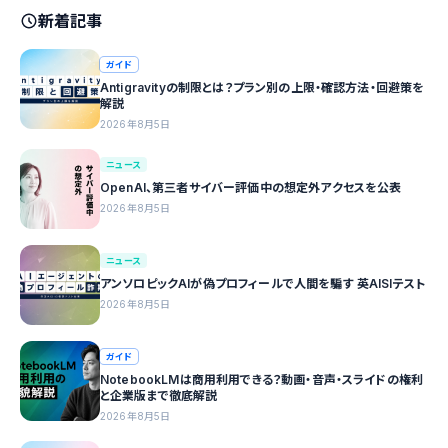
新着記事
ガイド
Antigravityの制限とは？プラン別の上限・確認方法・回避策を
解説
2026年8月5日
ニュース
OpenAI、第三者サイバー評価中の想定外アクセスを公表
2026年8月5日
ニュース
アンソロピックAIが偽プロフィールで人間を騙す 英AISIテスト
2026年8月5日
ガイド
NotebookLMは商用利用できる？動画・音声・スライドの権利
と企業版まで徹底解説
2026年8月5日