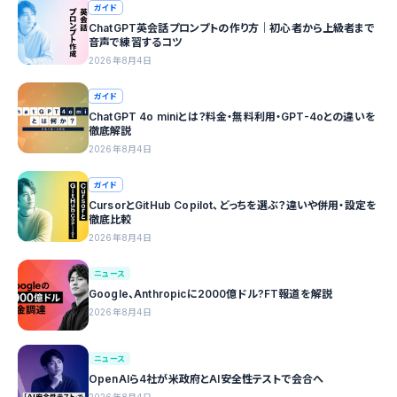
ガイド
ChatGPT英会話プロンプトの作り方｜初心者から上級者まで
音声で練習するコツ
2026年8月4日
ガイド
ChatGPT 4o miniとは？料金・無料利用・GPT-4oとの違いを
徹底解説
2026年8月4日
ガイド
CursorとGitHub Copilot、どっちを選ぶ？違いや併用・設定を
徹底比較
2026年8月4日
ニュース
Google、Anthropicに2000億ドル?FT報道を解説
2026年8月4日
ニュース
OpenAIら4社が米政府とAI安全性テストで会合へ