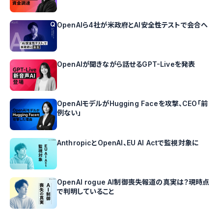
OpenAIら4社が米政府とAI安全性テストで会合へ
OpenAIが聞きながら話せるGPT-Liveを発表
OpenAIモデルがHugging Faceを攻撃、CEO「前
例ない」
AnthropicとOpenAI、EU AI Actで監視対象に
OpenAI rogue AI制御喪失報道の真実は？現時点
で判明していること