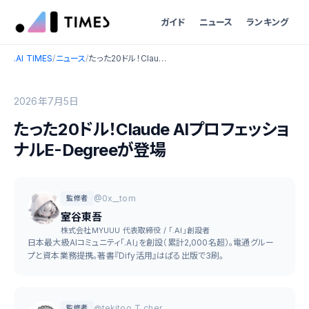
ガイド
ニュース
ランキング
.AI TIMES
/
ニュース
/
たった20ドル！Claude AIプロフェッショナルE-Degreeが登場
2026年7月5日
たった20ドル！Claude AIプロフェッショ
ナルE-Degreeが登場
@0x__tom
監修者
室谷東吾
株式会社MYUUU 代表取締役 / 「.AI」創設者
日本最大級AIコミュニティ「.AI」を創設（累計2,000名超）。電通グルー
プと資本業務提携。著書『Dify活用』はぱる出版で3刷。
@tekitoo_T_cher
監修者