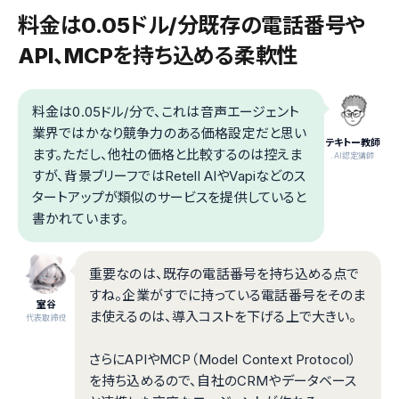
料金は0.05ドル/分――既存の電話番号や
API、MCPを持ち込める柔軟性
料金は0.05ドル/分で、これは音声エージェント
業界ではかなり競争力のある価格設定だと思い
テキトー教師
ます。ただし、他社の価格と比較するのは控えま
.AI認定講師
すが、背景ブリーフではRetell AIやVapiなどのス
タートアップが類似のサービスを提供していると
書かれています。
重要なのは、既存の電話番号を持ち込める点で
すね。企業がすでに持っている電話番号をそのま
室谷
ま使えるのは、導入コストを下げる上で大きい。
代表取締役
さらにAPIやMCP（Model Context Protocol）
を持ち込めるので、自社のCRMやデータベース