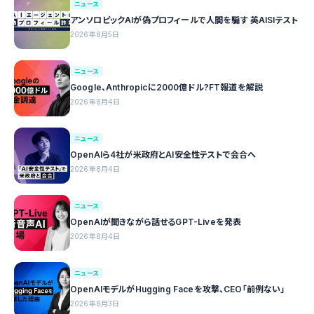
ニュース
アンソロピックAIが偽プロフィールで人間を騙す 英AISIテスト
2026年8月5日
ニュース
Google、Anthropicに2000億ドル?FT報道を解説
2026年8月4日
ニュース
OpenAIら4社が米政府とAI安全性テストで会合へ
2026年8月4日
ニュース
OpenAIが聞きながら話せるGPT-Liveを発表
2026年8月4日
ニュース
OpenAIモデルがHugging Faceを攻撃、CEO「前例ない」
2026年8月3日