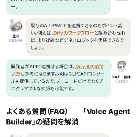
ー。
既存のAPIやMCPを連携できるのもポイント高
い。例えば、
Difyのワークフロー
と組み合わせれ
室谷
ば、より複雑なビジネスロジックを実装できるで
代表取締役
しょう。
開発者がAPIで連携する場合は、
Dify APIの使
い方
も参考になります。xAIはCLIやAPIコンソー
テキトー教師
ルも提供しているので、ノーコードだけでなくプ
.AI認定講師
ログラマブルな拡張も可能です。
よくある質問（FAQ）──「Voice Agent
Builder」の疑問を解消