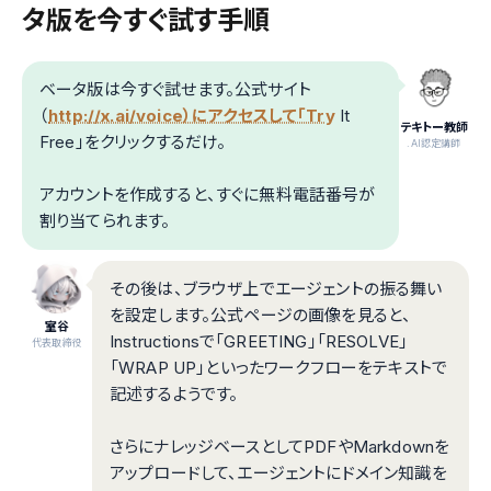
タ版を今すぐ試す手順
ベータ版は今すぐ試せます。公式サイト
（
http://x.ai/voice）にアクセスして「Try
It
テキトー教師
Free」をクリックするだけ。
.AI認定講師
アカウントを作成すると、すぐに無料電話番号が
割り当てられます。
その後は、ブラウザ上でエージェントの振る舞い
を設定します。公式ページの画像を見ると、
室谷
Instructionsで「GREETING」「RESOLVE」
代表取締役
「WRAP UP」といったワークフローをテキストで
記述するようです。
さらにナレッジベースとしてPDFやMarkdownを
アップロードして、エージェントにドメイン知識を