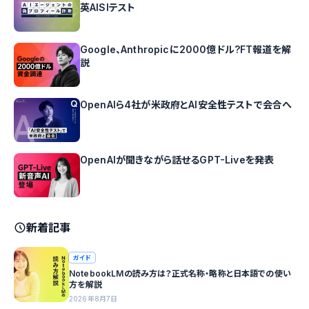
英AISIテスト
Google、Anthropicに2000億ドル?FT報道を解
説
OpenAIら4社が米政府とAI安全性テストで会合へ
OpenAIが聞きながら話せるGPT-Liveを発表
新着記事
ガイド
NotebookLMの読み方は？正式名称・略称と日本語での使い
方を解説
2026年8月7日