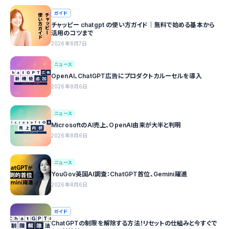
ガイド
チャッピー chatgpt の使い方ガイド｜無料で始める基本から
活用のコツまで
2026年8月7日
ニュース
OpenAI、ChatGPT広告にプロダクトカルーセルを導入
2026年8月6日
ニュース
MicrosoftのAI売上、OpenAI由来が大半と判明
2026年8月6日
ニュース
YouGov英国AI調査：ChatGPT首位、Gemini躍進
2026年8月6日
ガイド
ChatGPTの制限を解除する方法！リセットの仕組みと今すぐで