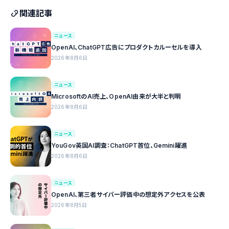
関連記事
ニュース
OpenAI、ChatGPT広告にプロダクトカルーセルを導入
2026年8月6日
ニュース
MicrosoftのAI売上、OpenAI由来が大半と判明
2026年8月6日
ニュース
YouGov英国AI調査：ChatGPT首位、Gemini躍進
2026年8月6日
ニュース
OpenAI、第三者サイバー評価中の想定外アクセスを公表
2026年8月5日