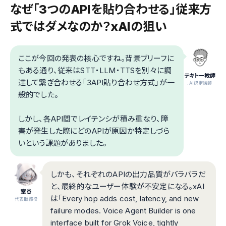
なぜ「3つのAPIを貼り合わせる」従来方
式ではダメなのか？xAIの狙い
ここが今回の発表の核心ですね。背景ブリーフに
もある通り、従来はSTT・LLM・TTSを別々に調
テキトー教師
達して繋ぎ合わせる「3API貼り合わせ方式」が一
.AI認定講師
般的でした。
しかし、各API間でレイテンシが積み重なり、障
害が発生した際にどのAPIが原因か特定しづら
いという課題がありました。
しかも、それぞれのAPIの出力品質がバラバラだ
と、最終的なユーザー体験が不安定になる。xAI
室谷
は「Every hop adds cost, latency, and new
代表取締役
failure modes. Voice Agent Builder is one
interface built for Grok Voice, tightly