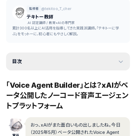
@tekitoo_T_cher
監修者
テキトー教師
.AI 認定講師 / 教育×AIの専門家
累計300名以上にAI活用を指導してきた実践派講師。「テキトーに学
ぶ」をモットーに、初心者にもやさしく解説。
目次
「Voice Agent Builder」とは？xAIがベ
ータ公開したノーコード音声エージェン
トプラットフォーム
おっ、xAIがまた面白いもの出しましたね。今日
（2025年5月）ベータ公開されたVoice Agent
室谷