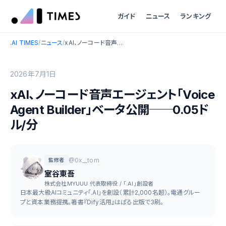
ガイド
ニュース
ランキング
.AI TIMES
/
ニュース
/
xAI、ノーコード音声エージェント「Voice Agent Builder」ベータ公開──0.05ドル/分
2026年7月1日
xAI、ノーコード音声エージェント「Voice
Agent Builder」ベータ公開──0.05ド
ル/分
@0x__tom
監修者
室谷東吾
株式会社MYUUU 代表取締役 / 「.AI」創設者
日本最大級AIコミュニティ「.AI」を創設（累計2,000名超）。電通グルー
プと資本業務提携。著書『Dify活用』はぱる出版で3刷。