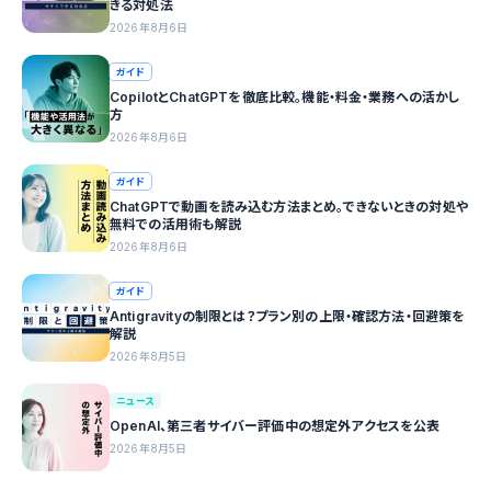
きる対処法
2026年8月6日
ガイド
CopilotとChatGPTを徹底比較。機能・料金・業務への活かし
方
2026年8月6日
ガイド
ChatGPTで動画を読み込む方法まとめ。できないときの対処や
無料での活用術も解説
2026年8月6日
ガイド
Antigravityの制限とは？プラン別の上限・確認方法・回避策を
解説
2026年8月5日
ニュース
OpenAI、第三者サイバー評価中の想定外アクセスを公表
2026年8月5日