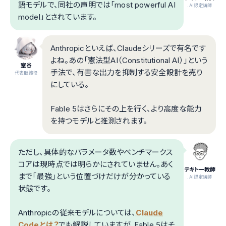
語モデルで、同社の声明では「most powerful AI
.AI認定講師
model」とされています。
Anthropicといえば、Claudeシリーズで有名です
よね。あの「憲法型AI（Constitutional AI）」という
室谷
手法で、有害な出力を抑制する安全設計を売り
代表取締役
にしている。
Fable 5はさらにその上を行く、より高度な能力
を持つモデルと推測されます。
ただし、具体的なパラメータ数やベンチマークス
コアは現時点では明らかにされていません。あく
テキトー教師
まで「最強」という位置づけだけが分かっている
.AI認定講師
状態です。
Anthropicの従来モデルについては、
Claude
Codeとは？
でも解説していますが、Fable 5はそ