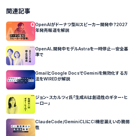
関連記事
OpenAIがドーナツ型AIスピーカー開発中？2027
年発売報道を解説
OpenAI、開発中モデルAstraを一時停止—安全基
準で
GmailとGoogle DocsでGeminiを無効化する方
法をWIREDが解説
ジョン・スカルツィ氏「生成AIは創造性のギター・ヒ
ーロー」
ClaudeCode/GeminiCLIにCI機密漏えいの脆弱
性