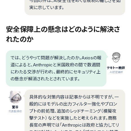
今回の件は、AI安全性をめぐる規制の難しさを如
実に示しています。
安全保障上の懸念はどのように解決さ
れたのか
では、どうやって問題が解決したのか。Axiosの報
道によると、Anthropicと米国政府の間で数週間
テキトー教師
にわたる交渉が行われ、最終的にセキュリティ上
.AI認定講師
の懸念が解消されたとされています。
具体的な対策内容は記事からは不明ですが、一
般的にはモデルの出力フィルター強化やプロン
室谷
プトの前処理、追加のレッドチーミング（模擬攻
代表取締役
撃テスト）などを実施したと考えられます。商務
長官の声明では「Anthropicは政府と協力してリ