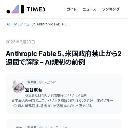
ガイド
ニュース
ランキング
.AI TIMES
/
ニュース
/
Anthropic Fable 5、米国政府禁止から2週間で解除 – AI規制の前例
2026年6月29日
Anthropic Fable 5、米国政府禁止から2
週間で解除 – AI規制の前例
@0x__tom
監修者
室谷東吾
株式会社MYUUU 代表取締役 / 「.AI」創設者
日本最大級AIコミュニティ「.AI」を創設（累計2,000名超）。電通グルー
プと資本業務提携。著書『Dify活用』はぱる出版で3刷。
@tekitoo_T_cher
監修者