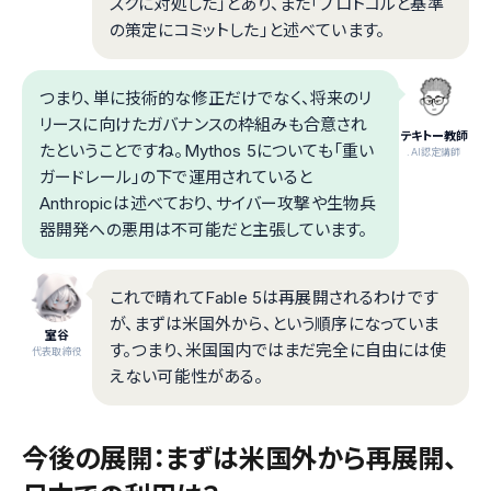
スクに対処した」とあり、また「プロトコルと基準
の策定にコミットした」と述べています。
つまり、単に技術的な修正だけでなく、将来のリ
リースに向けたガバナンスの枠組みも合意され
テキトー教師
たということですね。Mythos 5についても「重い
.AI認定講師
ガードレール」の下で運用されていると
Anthropicは述べており、サイバー攻撃や生物兵
器開発への悪用は不可能だと主張しています。
これで晴れてFable 5は再展開されるわけです
が、まずは米国外から、という順序になっていま
室谷
す。つまり、米国国内ではまだ完全に自由には使
代表取締役
えない可能性がある。
今後の展開：まずは米国外から再展開、