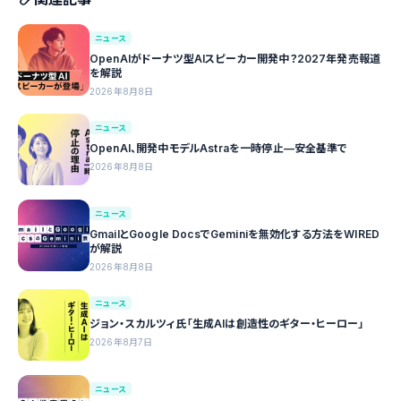
ニュース
OpenAIがドーナツ型AIスピーカー開発中？2027年発売報道
を解説
2026年8月8日
ニュース
OpenAI、開発中モデルAstraを一時停止—安全基準で
2026年8月8日
ニュース
GmailとGoogle DocsでGeminiを無効化する方法をWIRED
が解説
2026年8月8日
ニュース
ジョン・スカルツィ氏「生成AIは創造性のギター・ヒーロー」
2026年8月7日
ニュース