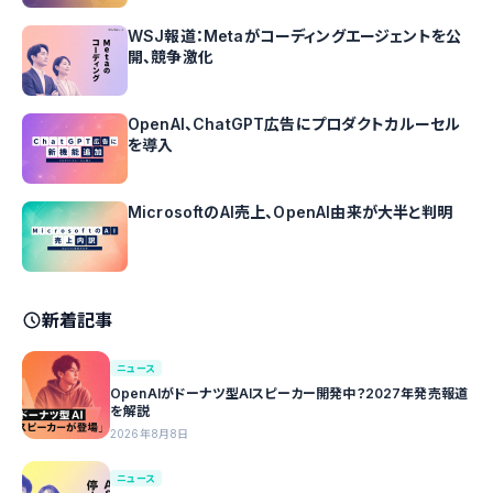
WSJ報道：Metaがコーディングエージェントを公
開、競争激化
OpenAI、ChatGPT広告にプロダクトカルーセル
を導入
MicrosoftのAI売上、OpenAI由来が大半と判明
新着記事
ニュース
OpenAIがドーナツ型AIスピーカー開発中？2027年発売報道
を解説
2026年8月8日
ニュース