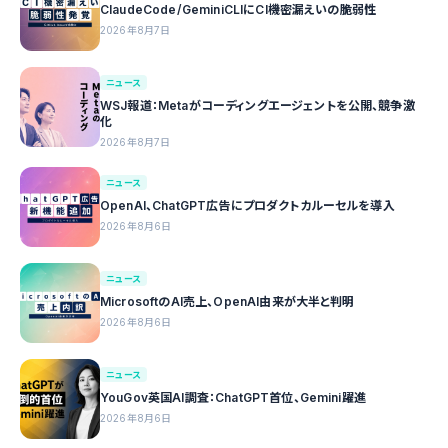
ClaudeCode/GeminiCLIにCI機密漏えいの脆弱性
2026年8月7日
ニュース
WSJ報道：Metaがコーディングエージェントを公開、競争激
化
2026年8月7日
ニュース
OpenAI、ChatGPT広告にプロダクトカルーセルを導入
2026年8月6日
ニュース
MicrosoftのAI売上、OpenAI由来が大半と判明
2026年8月6日
ニュース
YouGov英国AI調査：ChatGPT首位、Gemini躍進
2026年8月6日