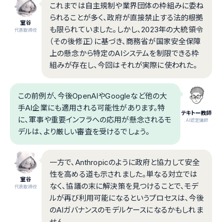
これまでは自主規制や業界団体の枠組みに委ね
られることが多く、政府が直接禁止する法的根拠
室谷
も限られていました。しかし、2023年の大統領令
代表取締役
（その後修正）に基づき、商務省が国家安全保障
上の懸念から特定のAIシステムを制限できる枠
組みが存在し、今回はそれが実際に使われた。
この前例が、今後OpenAIやGoogleなど他の大
手AI企業にも適用される可能性があります。特
テキトー教師
に、軍事や重要インフラへの応用が懸念されるモ
.AI認定講師
デルは、より厳しい審査を受けるでしょう。
一方で、Anthropicのように政府と協力して安全
性を高める道も示されました。単なる対立では
室谷
なく、協議の末に解決策を見つけることで、モデ
代表取締役
ルが再び利用可能になるというプロセスは、今後
のAIガバナンスのモデルケースになるかもしれま
せん。