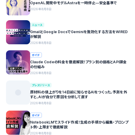
OpenAI、開発中モデルAstraを一時停止—安全基準で
2026年8月8日
ニュース
GmailとGoogle DocsでGeminiを無効化する方法をWIRED
が解説
2026年8月8日
ガイド
Claude Codeの料金を徹底解説！プラン別の価格とAPI課金
の仕組み
2026年8月8日
プレスリリース
原材料の値上がりを14日前に知らせるAIをつくった。予測を外
すと、AIが自分で原因を分析して直す
2026年8月8日
ガイド
NotebookLMでスライド作成！生成の手順から編集・プロンプ
ト例・上限まで徹底解説
2026年8月8日