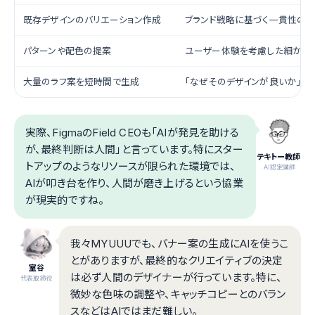
既存デザインのバリエーション作成
ブランド戦略に基づく一貫性のあ
パターンや配色の提案
ユーザー体験を考慮した細かい
大量のラフ案を短時間で生成
「なぜそのデザインが良いか」の
実際、FigmaのField CEOも「AIが発見を助ける
が、最終判断は人間」と言っています。特にスター
テキトー教師
トアップのようなリソースが限られた環境では、
.AI認定講師
AIが叩き台を作り、人間が磨き上げるという協業
が現実的ですね。
我々MYUUUでも、バナー案の生成にAIを使うこ
とがありますが、最終的なクリエイティブの決定
室谷
は必ず人間のデザイナーが行っています。特に、
代表取締役
微妙な色味の調整や、キャッチコピーとのバラン
スなどはAIではまだ難しい。