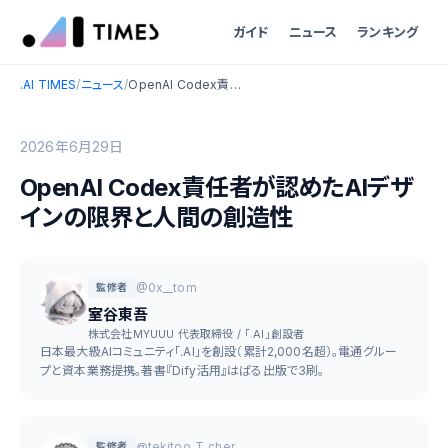
ガイド
ニュース
ランキング
.AI TIMES
/
ニュース
/
OpenAI Codex責任者が認めたAIデザインの限界と人間の創造性
2026年6月29日
OpenAI Codex責任者が認めたAIデザ
インの限界と人間の創造性
@0x__tom
監修者
室谷東吾
株式会社MYUUU 代表取締役 / 「.AI」創設者
日本最大級AIコミュニティ「.AI」を創設（累計2,000名超）。電通グルー
プと資本業務提携。著書『Dify活用』はぱる出版で3刷。
@tekitoo_T_cher
監修者