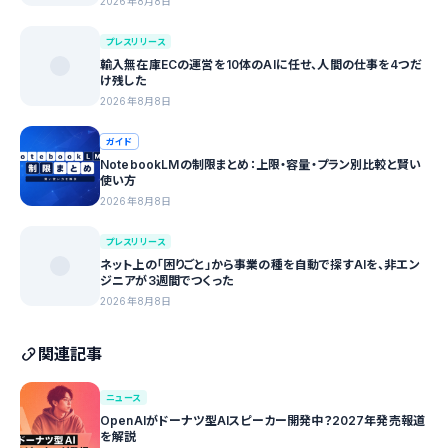
2026年8月8日
プレスリリース
輸入無在庫ECの運営を10体のAIに任せ、人間の仕事を4つだ
け残した
2026年8月8日
ガイド
NotebookLMの制限まとめ：上限・容量・プラン別比較と賢い
使い方
2026年8月8日
プレスリリース
ネット上の「困りごと」から事業の種を自動で探すAIを、非エン
ジニアが3週間でつくった
2026年8月8日
関連記事
ニュース
OpenAIがドーナツ型AIスピーカー開発中？2027年発売報道
を解説