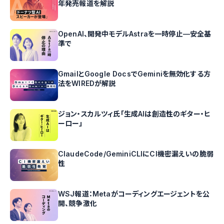
年発売報道を解説
OpenAI、開発中モデルAstraを一時停止—安全基
準で
GmailとGoogle DocsでGeminiを無効化する方
法をWIREDが解説
ジョン・スカルツィ氏「生成AIは創造性のギター・ヒ
ーロー」
ClaudeCode/GeminiCLIにCI機密漏えいの脆弱
性
WSJ報道：Metaがコーディングエージェントを公
開、競争激化