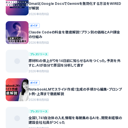
GmailとGoogle DocsでGeminiを無効化する方法をWIRED
が解説
2026年8月8日
ガイド
Claude Codeの料金を徹底解説！プラン別の価格とAPI課金
の仕組み
2026年8月8日
プレスリリース
原材料の値上がりを14日前に知らせるAIをつくった。予測を外
すと、AIが自分で原因を分析して直す
2026年8月8日
ガイド
NotebookLMでスライド作成！生成の手順から編集・プロンプ
ト例・上限まで徹底解説
2026年8月8日
プレスリリース
全国1,741自治体の入札情報を毎朝集めるAIを、開発未経験の
建設会社社員がつくった