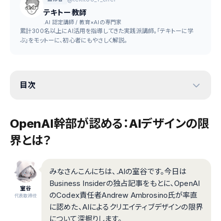
テキトー教師
.AI 認定講師 / 教育×AIの専門家
累計300名以上にAI活用を指導してきた実践派講師。「テキトーに学
ぶ」をモットーに、初心者にもやさしく解説。
目次
OpenAI幹部が認める：AIデザインの限
界とは？
みなさんこんにちは、.AIの室谷です。今日は
Business Insiderの独占記事をもとに、OpenAI
室谷
のCodex責任者Andrew Ambrosino氏が率直
代表取締役
に認めた、AIによるクリエイティブデザインの限界
について深掘りします。