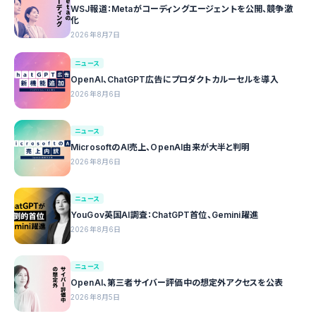
WSJ報道：Metaがコーディングエージェントを公開、競争激
化
2026年8月7日
ニュース
OpenAI、ChatGPT広告にプロダクトカルーセルを導入
2026年8月6日
ニュース
MicrosoftのAI売上、OpenAI由来が大半と判明
2026年8月6日
ニュース
YouGov英国AI調査：ChatGPT首位、Gemini躍進
2026年8月6日
ニュース
OpenAI、第三者サイバー評価中の想定外アクセスを公表
2026年8月5日