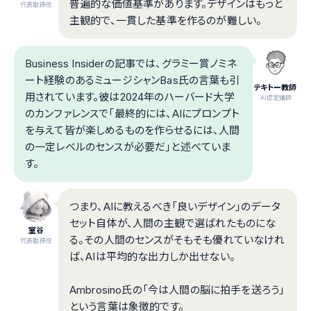
普遍的な価値基準があります。デザインはもっと
代表取締役
主観的で、一貫した基準を作るのが難しい。
Business Insiderの記事では、グラミー賞ノミネ
ート経験のあるミュージシャンBas氏の言葉も引
テキトー教師
用されています。彼は2024年のハーバード大学
.AI認定講師
のカンファレンスで「最終的には、AIにプロンプト
を与えて皆が楽しめるものを作らせるには、人間
の一定レベルのセンスが必要だ」と述べていま
す。
つまり、AIに教えるべき「良いデザイン」のデータ
セット自体が、人間の主観で選ばれたものにな
室谷
る。その人間のセンスがそもそも優れていなけれ
代表取締役
ば、AIは平均的な出力しか出せない。
Ambrosino氏の「今は人間の脳に拍手を送ろう」
という言葉は象徴的です。