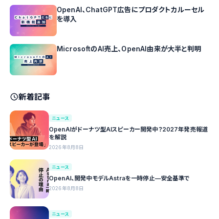
OpenAI、ChatGPT広告にプロダクトカルーセル
を導入
MicrosoftのAI売上、OpenAI由来が大半と判明
新着記事
ニュース
OpenAIがドーナツ型AIスピーカー開発中？2027年発売報道
を解説
2026年8月8日
ニュース
OpenAI、開発中モデルAstraを一時停止—安全基準で
2026年8月8日
ニュース