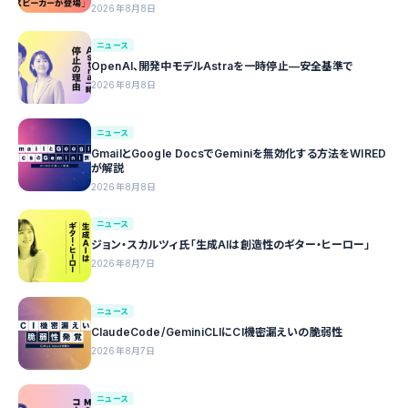
2026年8月8日
ニュース
OpenAI、開発中モデルAstraを一時停止—安全基準で
2026年8月8日
ニュース
GmailとGoogle DocsでGeminiを無効化する方法をWIRED
が解説
2026年8月8日
ニュース
ジョン・スカルツィ氏「生成AIは創造性のギター・ヒーロー」
2026年8月7日
ニュース
ClaudeCode/GeminiCLIにCI機密漏えいの脆弱性
2026年8月7日
ニュース