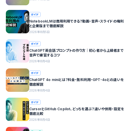
ガイド
NotebookLMは商用利用できる？動画・音声・スライドの権利
と企業版まで徹底解説
2026年8月5日
ガイド
ChatGPT英会話プロンプトの作り方｜初心者から上級者まで
音声で練習するコツ
2026年8月4日
ガイド
ChatGPT 4o miniとは？料金・無料利用・GPT-4oとの違いを
徹底解説
2026年8月4日
ガイド
CursorとGitHub Copilot、どっちを選ぶ？違いや併用・設定を
徹底比較
2026年8月4日