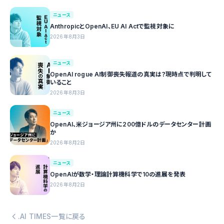
ニュース
AnthropicとOpenAI、EU AI Actで監視対象に
2026年8月3日
ニュース
OpenAI rogue AI制御喪失報道の真実は？現時点で判明して
いること
2026年8月3日
ニュース
OpenAI、米ジョージア州に200億ドルのデータセンター計画
か
2026年8月2日
ニュース
OpenAIが数学・理論計算機科学で10の進展を発表
2026年8月2日
.AI TIMES一覧に戻る