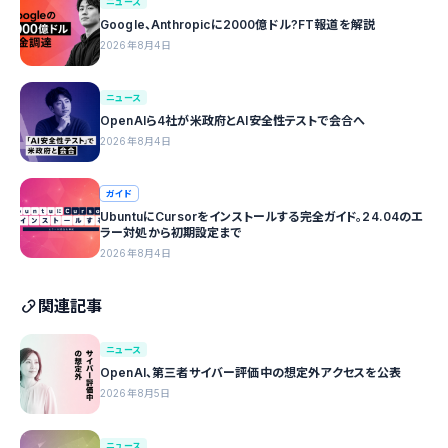
ニュース
Google、Anthropicに2000億ドル?FT報道を解説
2026年8月4日
ニュース
OpenAIら4社が米政府とAI安全性テストで会合へ
2026年8月4日
ガイド
UbuntuにCursorをインストールする完全ガイド。24.04のエ
ラー対処から初期設定まで
2026年8月4日
関連記事
ニュース
OpenAI、第三者サイバー評価中の想定外アクセスを公表
2026年8月5日
ニュース