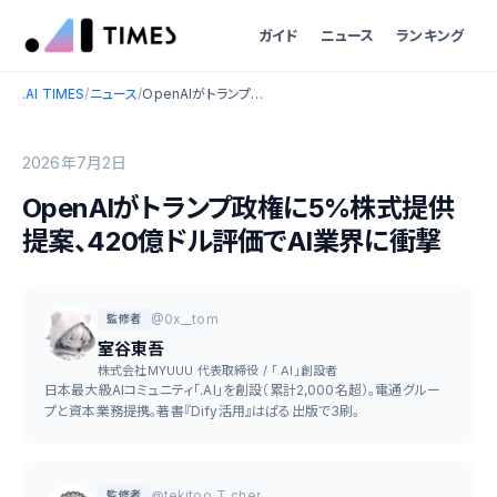
ガイド
ニュース
ランキング
.AI TIMES
/
ニュース
/
OpenAIがトランプ政権に5%株式提供提案、420億ドル評価でAI業界に衝撃
2026年7月2日
OpenAIがトランプ政権に5%株式提供
提案、420億ドル評価でAI業界に衝撃
@0x__tom
監修者
室谷東吾
株式会社MYUUU 代表取締役 / 「.AI」創設者
日本最大級AIコミュニティ「.AI」を創設（累計2,000名超）。電通グルー
プと資本業務提携。著書『Dify活用』はぱる出版で3刷。
@tekitoo_T_cher
監修者