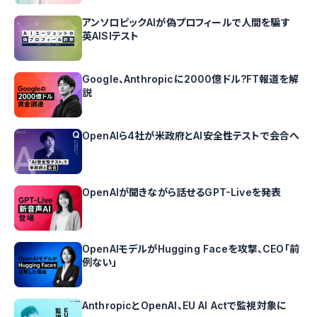
アンソロピックAIが偽プロフィールで人間を騙す
英AISIテスト
Google、Anthropicに2000億ドル?FT報道を解
説
OpenAIら4社が米政府とAI安全性テストで会合へ
OpenAIが聞きながら話せるGPT-Liveを発表
OpenAIモデルがHugging Faceを攻撃、CEO「前
例ない」
AnthropicとOpenAI、EU AI Actで監視対象に