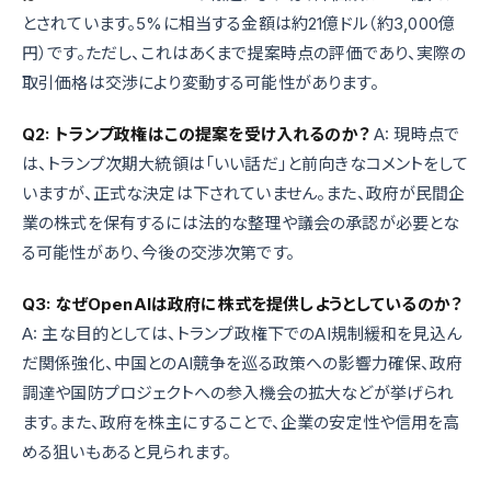
とされています。5%に相当する金額は約21億ドル（約3,000億
円）です。ただし、これはあくまで提案時点の評価であり、実際の
取引価格は交渉により変動する可能性があります。
Q2: トランプ政権はこの提案を受け入れるのか？
A: 現時点で
は、トランプ次期大統領は「いい話だ」と前向きなコメントをして
いますが、正式な決定は下されていません。また、政府が民間企
業の株式を保有するには法的な整理や議会の承認が必要とな
る可能性があり、今後の交渉次第です。
Q3: なぜOpenAIは政府に株式を提供しようとしているのか？
A: 主な目的としては、トランプ政権下でのAI規制緩和を見込ん
だ関係強化、中国とのAI競争を巡る政策への影響力確保、政府
調達や国防プロジェクトへの参入機会の拡大などが挙げられ
ます。また、政府を株主にすることで、企業の安定性や信用を高
める狙いもあると見られます。