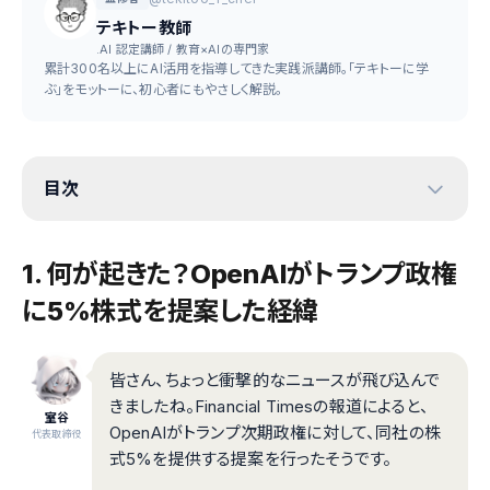
テキトー教師
.AI 認定講師 / 教育×AIの専門家
累計300名以上にAI活用を指導してきた実践派講師。「テキトーに学
ぶ」をモットーに、初心者にもやさしく解説。
目次
1. 何が起きた？OpenAIがトランプ政権
に5%株式を提案した経緯
皆さん、ちょっと衝撃的なニュースが飛び込んで
きましたね。Financial Timesの報道によると、
室谷
OpenAIがトランプ次期政権に対して、同社の株
代表取締役
式5%を提供する提案を行ったそうです。