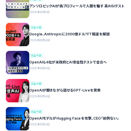
アンソロピックAIが偽プロフィールで人間を騙す 英AISIテスト
2026年8月5日
ニュース
Google、Anthropicに2000億ドル?FT報道を解説
2026年8月4日
ニュース
OpenAIら4社が米政府とAI安全性テストで会合へ
2026年8月4日
ニュース
OpenAIが聞きながら話せるGPT-Liveを発表
2026年8月4日
ニュース
OpenAIモデルがHugging Faceを攻撃、CEO「前例ない」
2026年8月3日