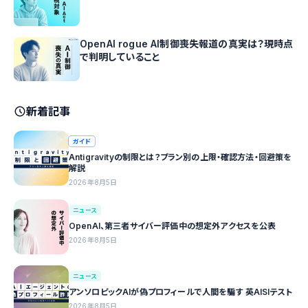
OpenAI rogue AI制御喪失報道の真実は？現時点
で判明していること
新着記事
ガイド
Antigravityの制限とは？プラン別の上限・確認方法・回避策を
解説
2026年8月5日
ニュース
OpenAI、第三者サイバー評価中の想定外アクセスを公表
2026年8月5日
ニュース
アンソロピックAIが偽プロフィールで人間を騙す 英AISIテスト
2026年8月5日