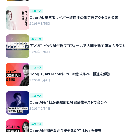
ニュース
OpenAI、第三者サイバー評価中の想定外アクセスを公表
2026年8月5日
ニュース
アンソロピックAIが偽プロフィールで人間を騙す 英AISIテスト
2026年8月5日
ニュース
Google、Anthropicに2000億ドル?FT報道を解説
2026年8月4日
ニュース
OpenAIら4社が米政府とAI安全性テストで会合へ
2026年8月4日
ニュース
OpenAIが聞きながら話せるGPT-Liveを発表