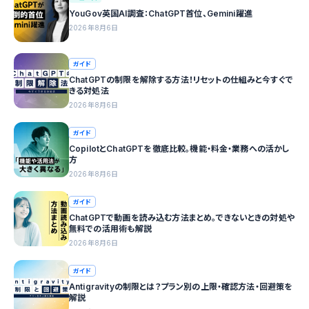
YouGov英国AI調査：ChatGPT首位、Gemini躍進
2026年8月6日
ガイド
ChatGPTの制限を解除する方法！リセットの仕組みと今すぐで
きる対処法
2026年8月6日
ガイド
CopilotとChatGPTを徹底比較。機能・料金・業務への活かし
方
2026年8月6日
ガイド
ChatGPTで動画を読み込む方法まとめ。できないときの対処や
無料での活用術も解説
2026年8月6日
ガイド
Antigravityの制限とは？プラン別の上限・確認方法・回避策を
解説