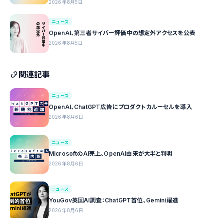
2026年8月5日
ニュース
OpenAI、第三者サイバー評価中の想定外アクセスを公表
2026年8月5日
関連記事
ニュース
OpenAI、ChatGPT広告にプロダクトカルーセルを導入
2026年8月6日
ニュース
MicrosoftのAI売上、OpenAI由来が大半と判明
2026年8月6日
ニュース
YouGov英国AI調査：ChatGPT首位、Gemini躍進
2026年8月6日