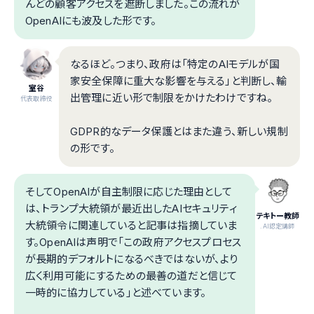
んどの顧客アクセスを遮断しました。この流れが
OpenAIにも波及した形です。
なるほど。つまり、政府は「特定のAIモデルが国
家安全保障に重大な影響を与える」と判断し、輸
室谷
出管理に近い形で制限をかけたわけですね。
代表取締役
GDPR的なデータ保護とはまた違う、新しい規制
の形です。
そしてOpenAIが自主制限に応じた理由として
は、トランプ大統領が最近出したAIセキュリティ
テキトー教師
大統領令に関連していると記事は指摘していま
.AI認定講師
す。OpenAIは声明で「この政府アクセスプロセス
が長期的デフォルトになるべきではないが、より
広く利用可能にするための最善の道だと信じて
一時的に協力している」と述べています。