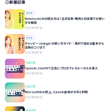
新着記事
ガイド
NotebookLMの読み方は？正式名称・略称と日本語での使い
方を解説
2026年8月7日
ガイド
チャッピー chatgpt の使い方ガイド｜無料で始める基本から
活用のコツまで
2026年8月7日
ニュース
OpenAI、ChatGPT広告にプロダクトカルーセルを導入
2026年8月6日
ニュース
MicrosoftのAI売上、OpenAI由来が大半と判明
2026年8月6日
ニュース