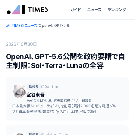
ガイド
ニュース
ランキング
.AI TIMES
/
ニュース
/
OpenAI、GPT-5.6公開を政府要請で自主制限：Sol・Terra・Lunaの全容
2026年6月30日
OpenAI、GPT-5.6公開を政府要請で自
主制限：Sol・Terra・Lunaの全容
@0x__tom
監修者
室谷東吾
株式会社MYUUU 代表取締役 / 「.AI」創設者
日本最大級AIコミュニティ「.AI」を創設（累計2,000名超）。電通グルー
プと資本業務提携。著書『Dify活用』はぱる出版で3刷。
@tekitoo_T_cher
監修者