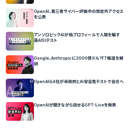
OpenAI、第三者サイバー評価中の想定外アクセス
を公表
アンソロピックAIが偽プロフィールで人間を騙す
英AISIテスト
Google、Anthropicに2000億ドル?FT報道を解
説
OpenAIら4社が米政府とAI安全性テストで会合へ
OpenAIが聞きながら話せるGPT-Liveを発表