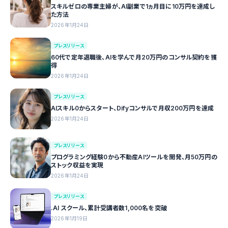
スキルゼロの専業主婦が、AI副業で1ヵ月目に10万円を達成し
た方法
2026年1月24日
プレスリリース
60代で定年退職後、AIを学んで月20万円のコンサル契約を獲
得
2026年1月24日
プレスリリース
AIスキル0からスタート、Difyコンサルで月収200万円を達成
2026年1月24日
プレスリリース
プログラミング経験0から不動産AIツールを開発、月50万円の
ストック収益を実現
2026年1月24日
プレスリリース
.AI スクール、累計受講者数1,000名を突破
2026年1月19日