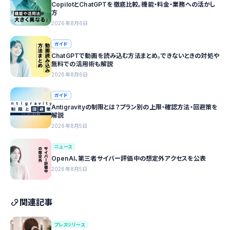
CopilotとChatGPTを徹底比較。機能・料金・業務への活かし
方
2026年8月6日
ガイド
ChatGPTで動画を読み込む方法まとめ。できないときの対処や
無料での活用術も解説
2026年8月6日
ガイド
Antigravityの制限とは？プラン別の上限・確認方法・回避策を
解説
2026年8月5日
ニュース
OpenAI、第三者サイバー評価中の想定外アクセスを公表
2026年8月5日
関連記事
プレスリリース