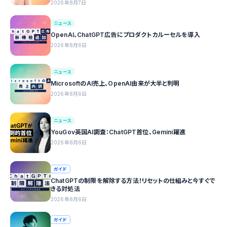
2026年8月7日
ニュース
OpenAI、ChatGPT広告にプロダクトカルーセルを導入
2026年8月6日
ニュース
MicrosoftのAI売上、OpenAI由来が大半と判明
2026年8月6日
ニュース
YouGov英国AI調査：ChatGPT首位、Gemini躍進
2026年8月6日
ガイド
ChatGPTの制限を解除する方法！リセットの仕組みと今すぐで
きる対処法
2026年8月6日
ガイド